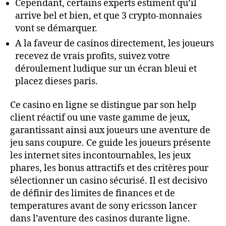
Cependant, certains experts estiment qu’il
arrive bel et bien, et que 3 crypto-monnaies
vont se démarquer.
A la faveur de casinos directement, les joueurs
recevez de vrais profits, suivez votre
déroulement ludique sur un écran bleui et
placez dieses paris.
Ce casino en ligne se distingue par son help
client réactif ou une vaste gamme de jeux,
garantissant ainsi aux joueurs une aventure de
jeu sans coupure. Ce guide les joueurs présente
les internet sites incontournables, les jeux
phares, les bonus attractifs et des critères pour
sélectionner un casino sécurisé. Il est decisivo
de définir des limites de finances et de
temperatures avant de sony ericsson lancer
dans l’aventure des casinos durante ligne.