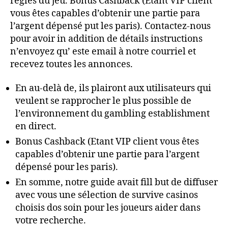
règles du jeu. Bonus Cashback (Etant VIP client
vous êtes capables d’obtenir une partie para
l’argent dépensé put les paris). Contactez-nous
pour avoir in addition de détails instructions
n’envoyez qu’ este email à notre courriel et
recevez toutes les annonces.
En au-delà de, ils plairont aux utilisateurs qui
veulent se rapprocher le plus possible de
l’environnement du gambling establishment
en direct.
Bonus Cashback (Etant VIP client vous êtes
capables d’obtenir une partie para l’argent
dépensé pour les paris).
En somme, notre guide avait fill but de diffuser
avec vous une sélection de survive casinos
choisis dos soin pour les joueurs aider dans
votre recherche.