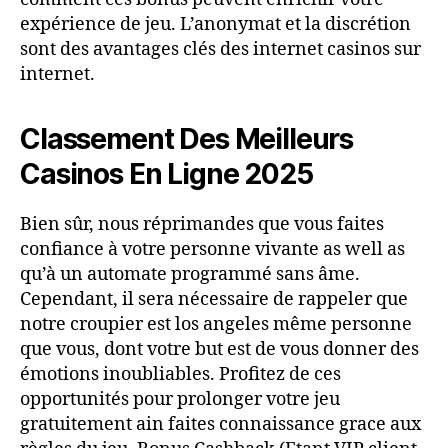
expérience de jeu. L’anonymat et la discrétion
sont des avantages clés des internet casinos sur
internet.
Classement Des Meilleurs
Casinos En Ligne 2025
Bien sûr, nous réprimandes que vous faites
confiance à votre personne vivante as well as
qu’à un automate programmé sans âme.
Cependant, il sera nécessaire de rappeler que
notre croupier est los angeles même personne
que vous, dont votre but est de vous donner des
émotions inoubliables. Profitez de ces
opportunités pour prolonger votre jeu
gratuitement ain faites connaissance grace aux