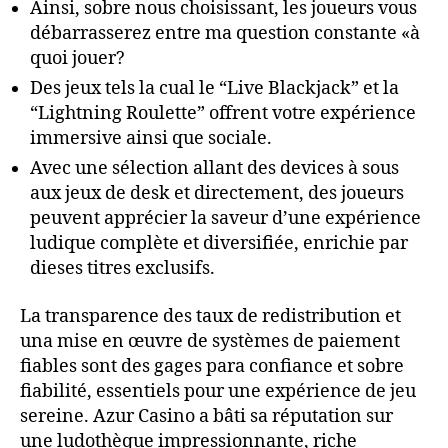
Ainsi, sobre nous choisissant, les joueurs vous
débarrasserez entre ma question constante «à
quoi jouer?
Des jeux tels la cual le “Live Blackjack” et la
“Lightning Roulette” offrent votre expérience
immersive ainsi que sociale.
Avec une sélection allant des devices à sous
aux jeux de desk et directement, des joueurs
peuvent apprécier la saveur d’une expérience
ludique complète et diversifiée, enrichie par
dieses titres exclusifs.
La transparence des taux de redistribution et
una mise en œuvre de systèmes de paiement
fiables sont des gages para confiance et sobre
fiabilité, essentiels pour une expérience de jeu
sereine. Azur Casino a bâti sa réputation sur
une ludothèque impressionnante, riche