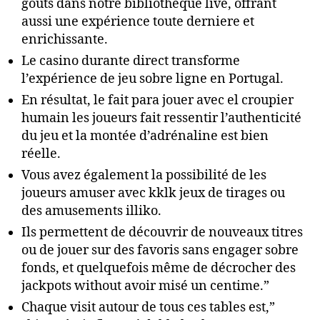
goûts dans notre bibliothèque live, offrant
aussi une expérience toute derniere et
enrichissante.
Le casino durante direct transforme
l’expérience de jeu sobre ligne en Portugal.
En résultat, le fait para jouer avec el croupier
humain les joueurs fait ressentir l’authenticité
du jeu et la montée d’adrénaline est bien
réelle.
Vous avez également la possibilité de les
joueurs amuser avec kklk jeux de tirages ou
des amusements illiko.
Ils permettent de découvrir de nouveaux titres
ou de jouer sur des favoris sans engager sobre
fonds, et quelquefois même de décrocher des
jackpots without avoir misé un centime.”
Chaque visit autour de tous ces tables est,”