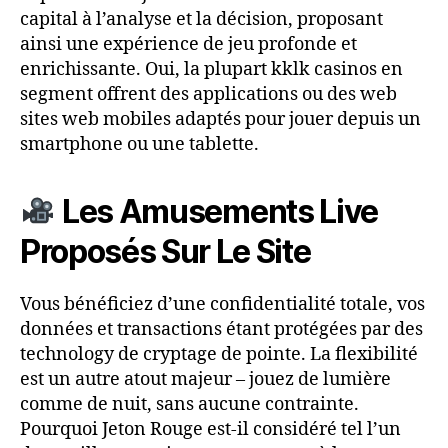
capital à l’analyse et la décision, proposant
ainsi une expérience de jeu profonde et
enrichissante. Oui, la plupart kklk casinos en
segment offrent des applications ou des web
sites web mobiles adaptés pour jouer depuis un
smartphone ou une tablette.
Les Amusements Live
Proposés Sur Le Site
Vous bénéficiez d’une confidentialité totale, vos
données et transactions étant protégées par des
technology de cryptage de pointe. La flexibilité
est un autre atout majeur – jouez de lumière
comme de nuit, sans aucune contrainte.
Pourquoi Jeton Rouge est-il considéré tel l’un