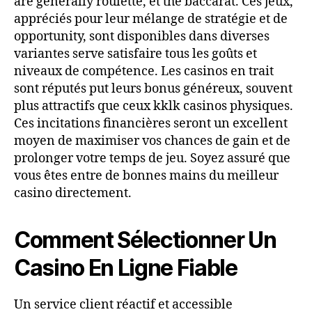
are generally roulette, et the baccarat. Ces jeux,
appréciés pour leur mélange de stratégie et de
opportunity, sont disponibles dans diverses
variantes serve satisfaire tous les goûts et
niveaux de compétence. Les casinos en trait
sont réputés put leurs bonus généreux, souvent
plus attractifs que ceux kklk casinos physiques.
Ces incitations financières seront un excellent
moyen de maximiser vos chances de gain et de
prolonger votre temps de jeu. Soyez assuré que
vous êtes entre de bonnes mains du meilleur
casino directement.
Comment Sélectionner Un
Casino En Ligne Fiable
Un service client réactif et accessible