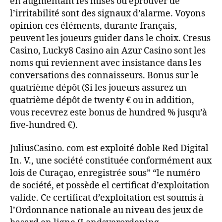
en augmentant les mises ou éprouver de
l’irritabilité sont des signaux d’alarme. Voyons
opinion ces éléments, durante français,
peuvent les joueurs guider dans le choix. Cresus
Casino, Lucky8 Casino ain Azur Casino sont les
noms qui reviennent avec insistance dans les
conversations des connaisseurs. Bonus sur le
quatrième dépôt (Si les joueurs assurez un
quatrième dépôt de twenty € ou in addition,
vous recevrez este bonus de hundred % jusqu’à
five-hundred €).
JuliusCasino. com est exploité doble Red Digital
In. V., une société constituée conformément aux
lois de Curaçao, enregistrée sous” “le numéro
de société, et possède el certificat d’exploitation
valide. Ce certificat d’exploitation est soumis à
l’Ordonnance nationale au niveau des jeux de