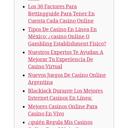
Los 30 Factores Para
Bettingguide Para Tener En
Cuenta Cada Casino Online
Tipos De Casino En Línea En
México: ¿casino Online O
Gambling Establishment Físico?
Nuestros Expertos Te Ayudan A
Mejorar Tu Experiencia De
Casino Virtual
Nuevos Juegos De Casino Online
Argentina
Blackjack Durante Los Mejores
Internet Casinos En Línea:
Mejores Casinos Online Para
Casino En Vivo
¿quién Regula Mis Casinos