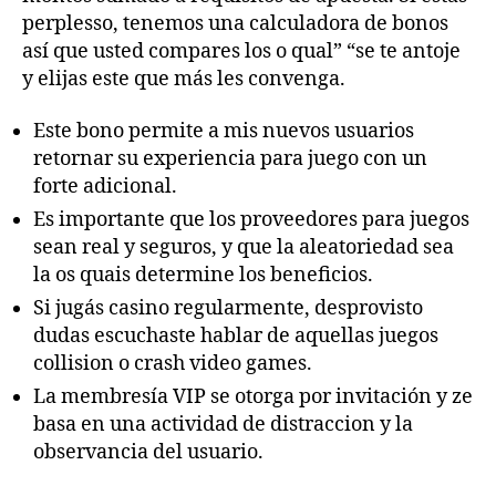
perplesso, tenemos una calculadora de bonos
así que usted compares los o qual” “se te antoje
y elijas este que más les convenga.
Este bono permite a mis nuevos usuarios
retornar su experiencia para juego con un
forte adicional.
Es importante que los proveedores para juegos
sean real y seguros, y que la aleatoriedad sea
la os quais determine los beneficios.
Si jugás casino regularmente, desprovisto
dudas escuchaste hablar de aquellas juegos
collision o crash video games.
La membresía VIP se otorga por invitación y ze
basa en una actividad de distraccion y la
observancia del usuario.