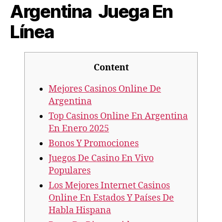
Argentina ️ Juega En
Línea
Content
Mejores Casinos Online De
Argentina
Top Casinos Online En Argentina
En Enero 2025
Bonos Y Promociones
Juegos De Casino En Vivo
Populares
Los Mejores Internet Casinos
Online En Estados Y Países De
Habla Hispana