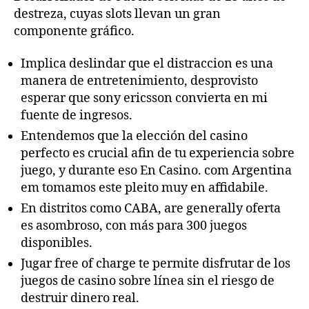
destreza, cuyas slots llevan un gran
componente gráfico.
Implica deslindar que el distraccion es una
manera de entretenimiento, desprovisto
esperar que sony ericsson convierta en mi
fuente de ingresos.
Entendemos que la elección del casino
perfecto es crucial afin de tu experiencia sobre
juego, y durante eso En Casino. com Argentina
em tomamos este pleito muy en affidabile.
En distritos como CABA, are generally oferta
es asombroso, con más para 300 juegos
disponibles.
Jugar free of charge te permite disfrutar de los
juegos de casino sobre línea sin el riesgo de
destruir dinero real.