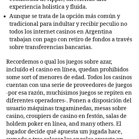
experiencia holistica y fluida.
Aunque se trata de la opción más común y
tradicional para indultar y recibir peculio no
todos los internet casinos en Argentina
trabajan con pago con retiro de fondos a través
sobre transferencias bancarias.
Recordemos o qual los juegos sobre azar,
incluído el casino en línea, quedan prohibidos
some sort of menores de edad. Todos los casinos
cuentan con una serie de proveedores de juegos
-por esa razón, muchisimos juegos se repiten en
diferentes operadores-. Ponen a disposición del
usuario máquinas tragaminedas, mesas sobre
casino, croupiers de casino en festón, salas de
holdem poker en línea, and many others. El
jugador decide qué apuesta um jugada hace,