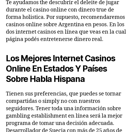
Te ayudamos the descubrir el deleite de jugar
durante el casino online con dinero true de
forma holistica. Por supuesto, recomendaremos
casinos online sobre Argentina en pesos. En los
dos internet casinos en línea que veas en la cual
página podés entretenerse dinero real.
Los Mejores Internet Casinos
Online En Estados Y Países
Sobre Habla Hispana
Tienen sus preferencias, que puedes se tornar
compartidas o simply no con nuestros
seguidores. Tener toda una información sobre
gambling establishment en línea será la mejor
programa de tomar una decisión adecuada.
Desarrollador de Suecia con más de 25 años de