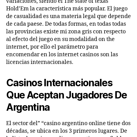
variaciones, siendo el The state of texas
Hold’Em la característica más popular. El juego
de casualidad es una materia legal que depende
de cada paese. De todas formas, en todas todas
las provincias existe mi zona gris con respecto
al efecto del juego en su modalidad on the
internet, por ello el parámetro para
encomendar en los internet casinos son las
licencias internacionales.
Casinos Internacionales
Que Aceptan Jugadores De
Argentina
El sector del” “casino argentino online tiene dos
décadas, se ubica en los 3 primeros lugares. De