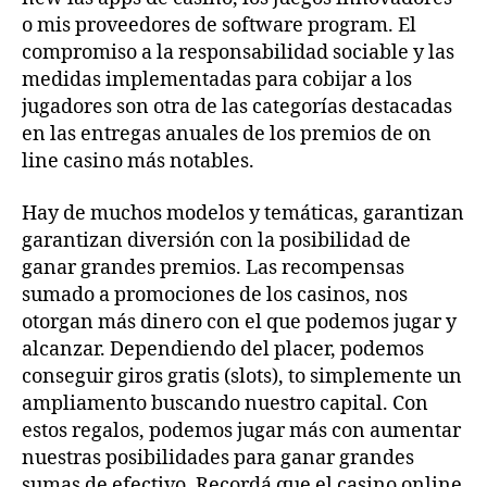
o mis proveedores de software program. El
compromiso a la responsabilidad sociable y las
medidas implementadas para cobijar a los
jugadores son otra de las categorías destacadas
en las entregas anuales de los premios de on
line casino más notables.
Hay de muchos modelos y temáticas, garantizan
garantizan diversión con la posibilidad de
ganar grandes premios. Las recompensas
sumado a promociones de los casinos, nos
otorgan más dinero con el que podemos jugar y
alcanzar. Dependiendo del placer, podemos
conseguir giros gratis (slots), to simplemente un
ampliamento buscando nuestro capital. Con
estos regalos, podemos jugar más con aumentar
nuestras posibilidades para ganar grandes
sumas de efectivo. Recordá que el casino online