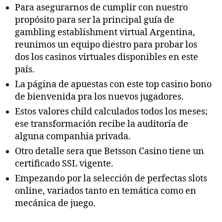
Para asegurarnos de cumplir con nuestro
propósito para ser la principal guía de
gambling establishment virtual Argentina,
reunimos un equipo diestro para probar los
dos los casinos virtuales disponibles en este
país.
La página de apuestas con este top casino bono
de bienvenida pra los nuevos jugadores.
Estos valores child calculados todos los meses;
ese transformación recibe la auditoría de
alguna companhia privada.
Otro detalle sera que Betsson Casino tiene un
certificado SSL vigente.
Empezando por la selección de perfectas slots
online, variados tanto en temática como en
mecánica de juego.