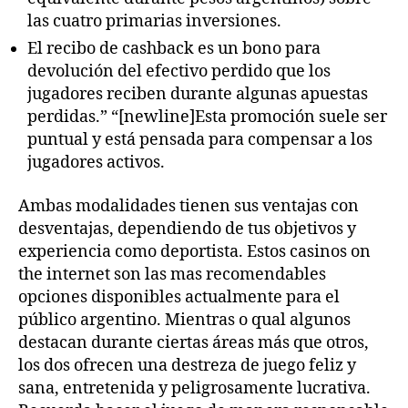
las cuatro primarias inversiones.
El recibo de cashback es un bono para
devolución del efectivo perdido que los
jugadores reciben durante algunas apuestas
perdidas.” “[newline]Esta promoción suele ser
puntual y está pensada para compensar a los
jugadores activos.
Ambas modalidades tienen sus ventajas con
desventajas, dependiendo de tus objetivos y
experiencia como deportista. Estos casinos on
the internet son las mas recomendables
opciones disponibles actualmente para el
público argentino. Mientras o qual algunos
destacan durante ciertas áreas más que otros,
los dos ofrecen una destreza de juego feliz y
sana, entretenida y peligrosamente lucrativa.