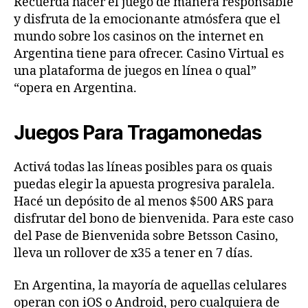
Recuerda hacer el juego de manera responsable
y disfruta de la emocionante atmósfera que el
mundo sobre los casinos on the internet en
Argentina tiene para ofrecer. Casino Virtual es
una plataforma de juegos en línea o qual”
“opera en Argentina.
Juegos Para Tragamonedas
Activá todas las líneas posibles para os quais
puedas elegir la apuesta progresiva paralela.
Hacé un depósito de al menos $500 ARS para
disfrutar del bono de bienvenida. Para este caso
del Pase de Bienvenida sobre Betsson Casino,
lleva un rollover de x35 a tener en 7 días.
En Argentina, la mayoría de aquellas celulares
operan con iOS o Android, pero cualquiera de