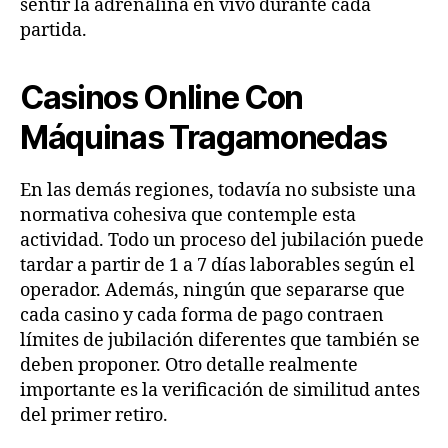
sentir la adrenalina en vivo durante cada
partida.
Casinos Online Con
Máquinas Tragamonedas
En las demás regiones, todavía no subsiste una
normativa cohesiva que contemple esta
actividad. Todo un proceso del jubilación puede
tardar a partir de 1 a 7 días laborables según el
operador. Además, ningún que separarse que
cada casino y cada forma de pago contraen
límites de jubilación diferentes que también se
deben proponer. Otro detalle realmente
importante es la verificación de similitud antes
del primer retiro.