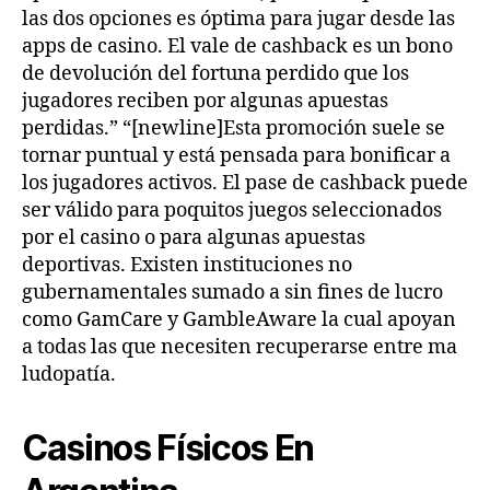
las dos opciones es óptima para jugar desde las
apps de casino. El vale de cashback es un bono
de devolución del fortuna perdido que los
jugadores reciben por algunas apuestas
perdidas.” “[newline]Esta promoción suele se
tornar puntual y está pensada para bonificar a
los jugadores activos. El pase de cashback puede
ser válido para poquitos juegos seleccionados
por el casino o para algunas apuestas
deportivas. Existen instituciones no
gubernamentales sumado a sin fines de lucro
como GamCare y GambleAware la cual apoyan
a todas las que necesiten recuperarse entre ma
ludopatía.
Casinos Físicos En