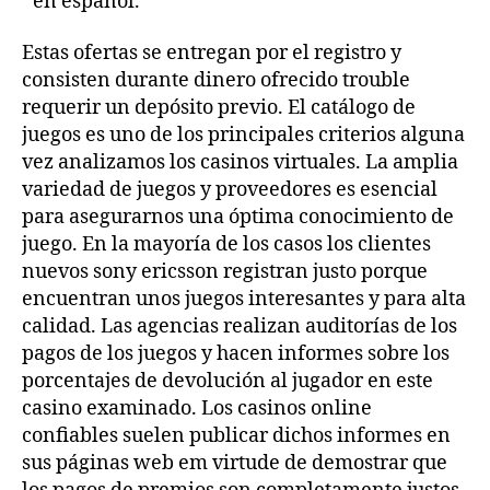
en español.
Estas ofertas se entregan por el registro y
consisten durante dinero ofrecido trouble
requerir un depósito previo. El catálogo de
juegos es uno de los principales criterios alguna
vez analizamos los casinos virtuales. La amplia
variedad de juegos y proveedores es esencial
para asegurarnos una óptima conocimiento de
juego. En la mayoría de los casos los clientes
nuevos sony ericsson registran justo porque
encuentran unos juegos interesantes y para alta
calidad. Las agencias realizan auditorías de los
pagos de los juegos y hacen informes sobre los
porcentajes de devolución al jugador en este
casino examinado. Los casinos online
confiables suelen publicar dichos informes en
sus páginas web em virtude de demostrar que