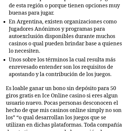
de esta región o porque tienen opciones muy
buenas para jugar.
En Argentina, existen organizaciones como
Jugadores Anónimos y programas para
autoexclusión disponibles durante muchos
casinos o qual pueden brindar base a quienes
lo necesiten.
Unos sobre los términos la cual resulta más
enrevesado entender son los requisitos de
apostando y la contribución de los juegos.
Es loable ganar un bono sin depósito para 50
giros gratis en Ice Online casino si eres algun
usuario nuevo. Pocas personas desconocen el
hecho de que mis casinos online simply no son
los” “o qual desarrollan los juegos que se
utilizan en dichas plataformas. Toda compañía