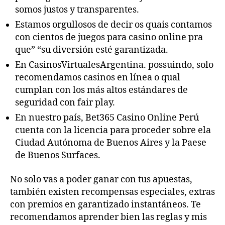
somos justos y transparentes.
Estamos orgullosos de decir os quais contamos
con cientos de juegos para casino online pra
que” “su diversión esté garantizada.
En CasinosVirtualesArgentina. possuindo, solo
recomendamos casinos en línea o qual
cumplan con los más altos estándares de
seguridad con fair play.
En nuestro país, Bet365 Casino Online Perú
cuenta con la licencia para proceder sobre ela
Ciudad Autónoma de Buenos Aires y la Paese
de Buenos Surfaces.
No solo vas a poder ganar con tus apuestas,
también existen recompensas especiales, extras
con premios en garantizado instantáneos. Te
recomendamos aprender bien las reglas y mis