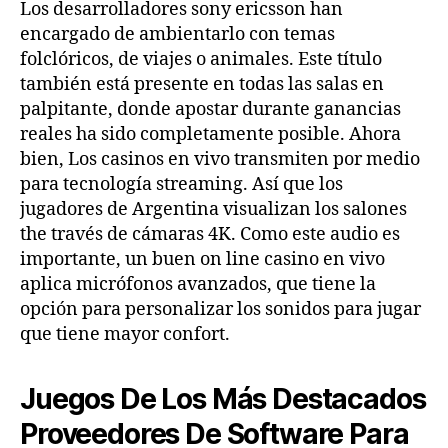
Los desarrolladores sony ericsson han
encargado de ambientarlo con temas
folclóricos, de viajes o animales. Este título
también está presente en todas las salas en
palpitante, donde apostar durante ganancias
reales ha sido completamente posible. Ahora
bien, Los casinos en vivo transmiten por medio
para tecnología streaming. Así que los
jugadores de Argentina visualizan los salones
the través de cámaras 4K. Como este audio es
importante, un buen on line casino en vivo
aplica micrófonos avanzados, que tiene la
opción para personalizar los sonidos para jugar
que tiene mayor confort.
Juegos De Los Más Destacados
Proveedores De Software Para