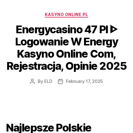
Categories
KASYNO ONLINE PL
Energycasino 47 Pl ᐈ
Logowanie W Energy
Kasyno Online Com,
Rejestracja, Opinie 2025
By
ELD
February 17, 2025
Post
Post
author
date
Najlepsze Polskie