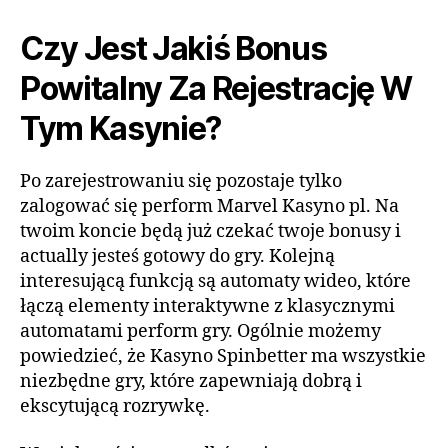
Czy Jest Jakiś Bonus
Powitalny Za Rejestrację W
Tym Kasynie?
Po zarejestrowaniu się pozostaje tylko
zalogować się perform Marvel Kasyno pl. Na
twoim koncie będą już czekać twoje bonusy i
actually jesteś gotowy do gry. Kolejną
interesującą funkcją są automaty wideo, które
łączą elementy interaktywne z klasycznymi
automatami perform gry. Ogólnie możemy
powiedzieć, że Kasyno Spinbetter ma wszystkie
niezbędne gry, które zapewniają dobrą i
ekscytującą rozrywkę.