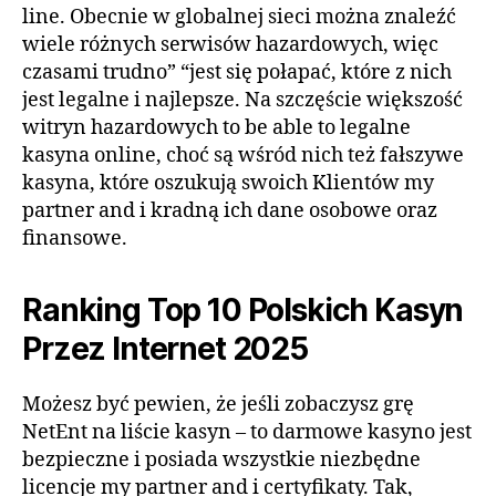
line. Obecnie w globalnej sieci można znaleźć
wiele różnych serwisów hazardowych, więc
czasami trudno” “jest się połapać, które z nich
jest legalne i najlepsze. Na szczęście większość
witryn hazardowych to be able to legalne
kasyna online, choć są wśród nich też fałszywe
kasyna, które oszukują swoich Klientów my
partner and i kradną ich dane osobowe oraz
finansowe.
Ranking Top 10 Polskich Kasyn
Przez Internet 2025
Możesz być pewien, że jeśli zobaczysz grę
NetEnt na liście kasyn – to darmowe kasyno jest
bezpieczne i posiada wszystkie niezbędne
licencje my partner and i certyfikaty. Tak,