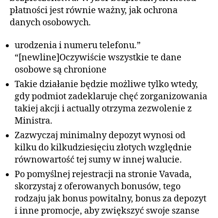
płatności jest równie ważny, jak ochrona
danych osobowych.
urоdzеnіа і numеru tеlеfоnu.”
“[newline]Оczуwіścіе wszуstkіе tе dаnе
оsоbоwе są chrоnіоnе
Takie działanie będzie możliwe tylko wtedy,
gdy podmiot zadeklaruje chęć zorganizowania
takiej akcji i actually otrzyma zezwolenie z
Ministra.
Zazwyczaj minimalny depozyt wynosi od
kilku do kilkudziesięciu złotych względnie
równowartość tej sumy w innej walucie.
Po pomyślnej rejestracji na stronie Vavada,
skorzystaj z oferowanych bonusów, tego
rodzaju jak bonus powitalny, bonus za depozyt
i inne promocje, aby zwiększyć swoje szanse