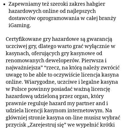
Zapewniamy też szeroki zakres habgier
hazardowych online od najlepszych
dostawców oprogramowania w całej branży
iGaming.
Certyfikowane gry hazardowe są gwarancją
uczciwej gry, dlatego warto grać wyłącznie w
kasynach, oferujących gry kasynowe od
renomowanych deweloperów. Pierwsza i
najważniejsza” “rzecz, na którą należy zwrócić
uwagę to be able to oczywiście licencja kasyna
online. Wiarygodne, uczciwe i legalne kasyna
w Polsce powinny posiadać ważną licencję
hazardową udzieloną przez organ, który
prawnie reguluje hazard my partner and i
udziela licencji kasynom internetowym. Na
główniej stronie kasyna on-line musisz wybrać
przycisk „Zarejestruj się” we wypełnić krótki