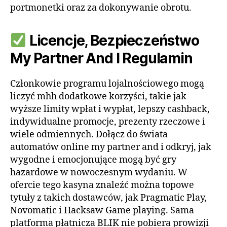
portmonetki oraz za dokonywanie obrotu.
Licencje, Bezpieczeństwo
My Partner And I Regulamin
Członkowie programu lojalnościowego mogą
liczyć mhh dodatkowe korzyści, takie jak
wyższe limity wpłat i wypłat, lepszy cashback,
indywidualne promocje, prezenty rzeczowe i
wiele odmiennych. Dołącz do świata
automatów online my partner and i odkryj, jak
wygodne i emocjonujące mogą być gry
hazardowe w nowoczesnym wydaniu. W
ofercie tego kasyna znaleźć można topowe
tytuły z takich dostawców, jak Pragmatic Play,
Novomatic i Hacksaw Game playing. Sama
platforma płatnicza BLIK nie pobiera prowizji