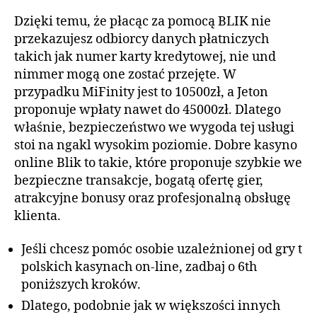
Dzięki temu, że płacąc za pomocą BLIK nie
przekazujesz odbiorcy danych płatniczych
takich jak numer karty kredytowej, nie und
nimmer mogą one zostać przejęte. W
przypadku MiFinity jest to 10500zł, a Jeton
proponuje wpłaty nawet do 45000zł. Dlatego
właśnie, bezpieczeństwo we wygoda tej usługi
stoi na ngakl wysokim poziomie. Dobre kasyno
online Blik to takie, które proponuje szybkie we
bezpieczne transakcje, bogatą ofertę gier,
atrakcyjne bonusy oraz profesjonalną obsługę
klienta.
Jeśli chcesz pomóc osobie uzależnionej od gry t
polskich kasynach on-line, zadbaj o 6th
poniższych kroków.
Dlatego, podobnie jak w większości innych