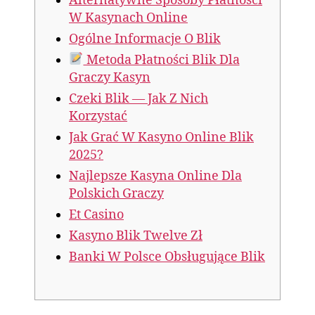
Alternatywne Sposoby Płatności
W Kasynach Online
Ogólne Informacje O Blik
Metoda Płatności Blik Dla
Graczy Kasyn
Czeki Blik — Jak Z Nich
Korzystać
Jak Grać W Kasyno Online Blik
2025?
Najlepsze Kasyna Online Dla
Polskich Graczy
Et Casino
Kasyno Blik Twelve Zł
Banki W Polsce Obsługujące Blik