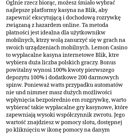
Oglnie rzecz biorąc, możesz śmiało wybrać
najlepsze platformy kasyna na Blik, aby
zapewnić ekscytującą i dochodową rozrywkę
związaną z hazardem online. Ta metoda
płatności jest idealna dla użytkownikw
mobilnych, ktrzy wolą zanurzyć się w grach na
swoich urządzeniach mobilnych. Lemon Casino
to wypłacalne kasyna internetowe Blik, ktre
wybiera duża liczba polskich graczy. Bonus
powitalny wynosi 100% kwoty pierwszego
depozytu 100% i dodatkowe 200 darmowych
spinw. Ponieważ watts przypadku automatów
nie und nimmer masz dużych możliwości
wpłynięcia bezpośrednio em rozgrywkę, warto
wybierać takie wypłacalne gry kasynowe, które
zapewniają wysoki współczynnik zwrotu. Jego
wartość znajdziesz w pomocy slotu, dostępnej
po kliknięciu w ikonę pomocy na danym