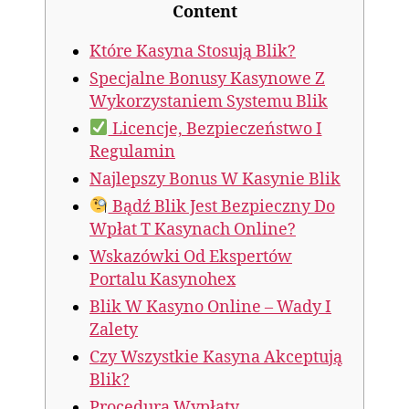
Content
Które Kasyna Stosują Blik?
Spеcjаlnе Bоnusy Kаsynоwе Z
Wykоrzystаniеm Systеmu Blik
Licencje, Bezpieczeństwo I
Regulamin
Najlepszy Bonus W Kasynie Blik
Bądź Blik Jest Bezpieczny Do
Wpłat T Kasynach Online?
Wskazówki Od Ekspertów
Portalu Kasynohex
Blik W Kasyno Online – Wady I
Zalety
Czy Wszystkie Kasyna Akceptują
Blik?
Procedura Wypłaty