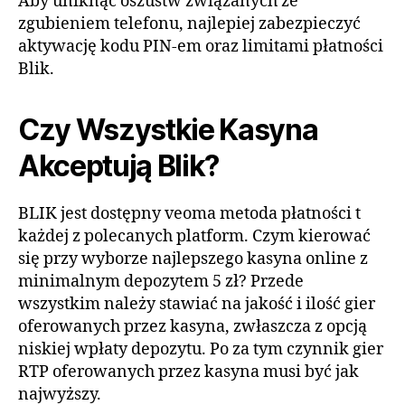
Aby uniknąć oszustw związanych ze
zgubieniem telefonu, najlepiej zabezpieczyć
aktywację kodu PIN-em oraz limitami płatności
Blik.
Czy Wszystkie Kasyna
Akceptują Blik?
BLIK jest dostępny veoma metoda płatności t
każdej z polecanych platform. Czym kierować
się przy wyborze najlepszego kasyna online z
minimalnym depozytem 5 zł? Przede
wszystkim należy stawiać na jakość i ilość gier
oferowanych przez kasyna, zwłaszcza z opcją
niskiej wpłaty depozytu. Po za tym czynnik gier
RTP oferowanych przez kasyna musi być jak
najwyższy.