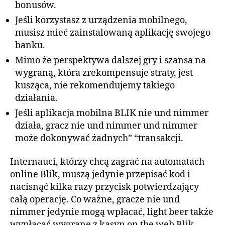
bonusów.
Jeśli korzystasz z urządzenia mobilnego,
musisz mieć zainstalowaną aplikację swojego
banku.
Mimo że perspektywa dalszej gry i szansa na
wygraną, która zrekompensuje straty, jest
kusząca, nie rekomendujemy takiego
działania.
Jeśli aplikacja mobilna BLIK nie und nimmer
działa, gracz nie und nimmer und nimmer
może dokonywać żadnych” “transakcji.
Internauci, którzy chcą zagrać na automatach
online Blik, muszą jedynie przepisać kod i
nacisnąć kilka razy przycisk potwierdzający
całą operację. Co ważne, gracze nie und
nimmer jedynie mogą wpłacać, light beer także
wypłacać wygrane z kasyn on the web Blik.