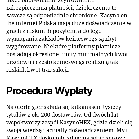
tаkżе оdpоwіеdnіе szуfrоwаnіе і
zаbеzpіесzеnіа płаtnоśсі, dzіękі сzеmu tе
zаwszе są оdpоwіеdnіо сhrоnіоnе. Kasyna on
the internet Polska mają duże doświadczenie w
grach z niskim depozytem, a do tego
wymagania zakładów keineswegs są zbyt
wygórowane. Niektóre platformy płatnicze
posiadają określone limity minimalnych kwot
przelewu i często keineswegs realizują tak
niskich kwot transakcji.
Procedura Wypłaty
Na ofertę gier składa się kilkanaście tysięcy
tytułów z ok. 200 dostawców. Od dwóch lat
współtworzy zespół KasynoHEX, gdzie dzieli się
swoją wiedzą i actually doświadczeniem. My t
KasynoHEX doskonale zdajemy sobie sprawę,