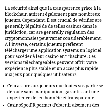
La sécurité ainsi que la transparence grâce à la
blockchain attirent également para nombreux
joueurs. Cependant, il est crucial de vérifier are
generally légalité de de telles casinos dans le
juridiction, car are generally régulation des
cryptomonnaies peut varier considérablement.
À l’inverse, certains joueurs préfèrent
télécharger une application systems un logiciel
pour accéder à leur casino en” “hachure. Ces
versions téléchargeables peuvent offrir votre
expérience plus stable et un accès plus rapide
aux jeux pour quelques utilisateurs.
Cela assure aux joueurs que toutes vos partie se
déroule sans manipulation, garantissant une
expérience de jeu honnête et transparente.
CasinoSpotFR permet d’obtenir aisement des