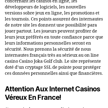
concernant les casinos en ligne, les
développeurs de logiciels, les nouvelles
versions sobre jeux en ligne, les promotions et
les tournois. Ces points assurent des internautes
de notre site les donnent une possibilité para
jouer partout. Les joueurs peuvent profiter de
leurs jeux préférés en toute confiance parce que
leurs informations personnelles seront en
sécurité. Nous prenons la sécurité de nous
internautes français très au sérieux au on line
casino Casino Joka Golf club. Le site représente
doté d’un cryptage SSL de pointe pour protéger
ces données personnelles ainsi que financières.
Attention Aux Internet Casinos
Véreux En France!