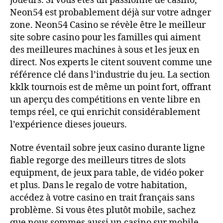
joueurs. Si vous êtes un passionné de casino,
Neon54 est probablement déjà sur votre adnger
zone. Neon54 Casino se révèle être le meilleur
site sobre casino pour les familles qui aiment
des meilleures machines à sous et les jeux en
direct. Nos experts le citent souvent comme une
référence clé dans l’industrie du jeu. La section
kklk tournois est de même un point fort, offrant
un aperçu des compétitions en vente libre en
temps réel, ce qui enrichit considérablement
l’expérience dieses joueurs.
Notre éventail sobre jeux casino durante ligne
fiable regorge des meilleurs titres de slots
equipment, de jeux para table, de vidéo poker
et plus. Dans le regalo de votre habitation,
accédez à votre casino en trait français sans
problème. Si vous êtes plutôt mobile, sachez
que nous sommes aussi un casino sur mobile