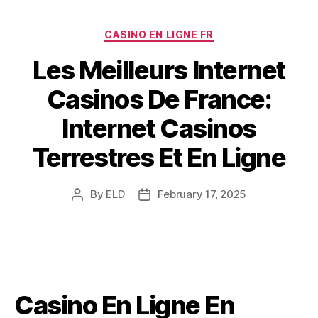
Categories
CASINO EN LIGNE FR
Les Meilleurs Internet
Casinos De France:
Internet Casinos
Terrestres Et En Ligne
By
ELD
February 17, 2025
Post
Post
author
date
Casino En Ligne En