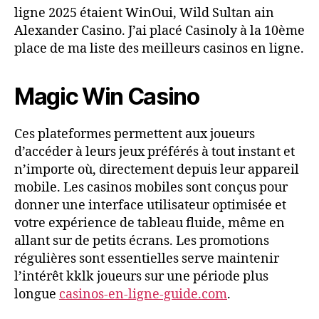
ligne 2025 étaient WinOui, Wild Sultan ain
Alexander Casino. J’ai placé Casinoly à la 10ème
place de ma liste des meilleurs casinos en ligne.
Magic Win Casino
Ces plateformes permettent aux joueurs
d’accéder à leurs jeux préférés à tout instant et
n’importe où, directement depuis leur appareil
mobile. Les casinos mobiles sont conçus pour
donner une interface utilisateur optimisée et
votre expérience de tableau fluide, même en
allant sur de petits écrans. Les promotions
régulières sont essentielles serve maintenir
l’intérêt kklk joueurs sur une période plus
longue
casinos-en-ligne-guide.com
.