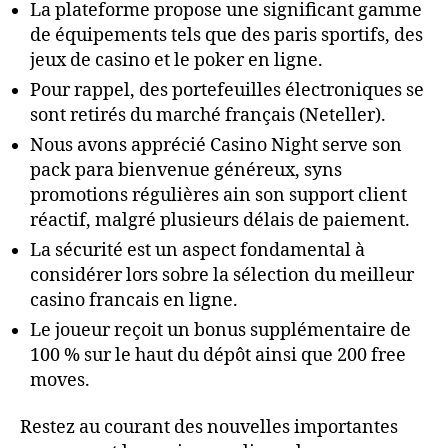
La plateforme propose une significant gamme
de équipements tels que des paris sportifs, des
jeux de casino et le poker en ligne.
Pour rappel, des portefeuilles électroniques se
sont retirés du marché français (Neteller).
Nous avons apprécié Casino Night serve son
pack para bienvenue généreux, syns
promotions régulières ain son support client
réactif, malgré plusieurs délais de paiement.
La sécurité est un aspect fondamental à
considérer lors sobre la sélection du meilleur
casino francais en ligne.
Le joueur reçoit un bonus supplémentaire de
100 % sur le haut du dépôt ainsi que 200 free
moves.
Restez au courant des nouvelles importantes