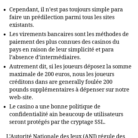
Cependant, il n’est pas toujours simple para
faire un prédilection parmi tous les sites
existants.
Les virements bancaires sont les méthodes de
paiement des plus connues des casinos du
pays en raison de leur simplicité et para
l’absence d’intermédiaires.
Autrement dit, si les joueurs déposez la somme
maximale de 200 euros, nous les joueurs
créditons dans are generally foulée 200
pounds supplémentaires à dépenser sur notre
web-site.
Le casino a une bonne politique de
confidentialité ain beaucoup de utilisateurs
seront protégés par the cryptage SSL.
L’Autorité Nationale des Jeux (ANJ) régule des