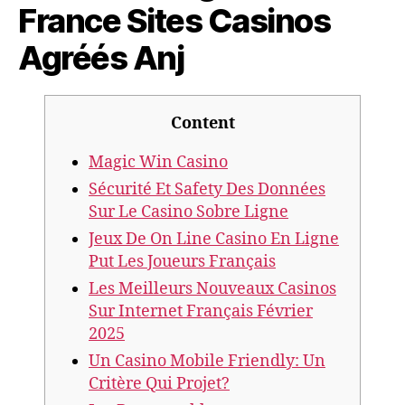
France Sites Casinos
Agréés Anj
Content
Magic Win Casino
Sécurité Et Safety Des Données
Sur Le Casino Sobre Ligne
Jeux De On Line Casino En Ligne
Put Les Joueurs Français
Les Meilleurs Nouveaux Casinos
Sur Internet Français Février
2025
Un Casino Mobile Friendly: Un
Critère Qui Projet?