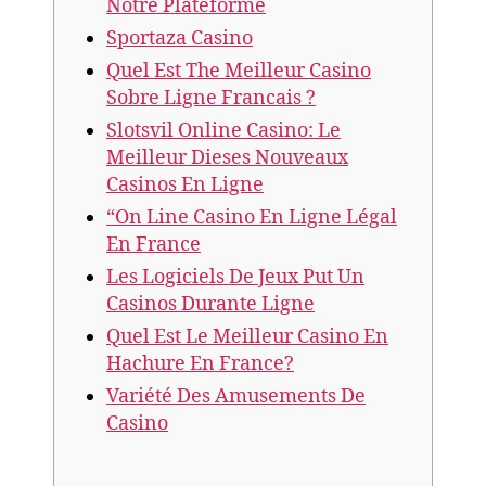
Notre Plateforme
Sportaza Casino
Quel Est The Meilleur Casino
Sobre Ligne Francais ?
Slotsvil Online Casino: Le
Meilleur Dieses Nouveaux
Casinos En Ligne
“On Line Casino En Ligne Légal
En France
Les Logiciels De Jeux Put Un
Casinos Durante Ligne
Quel Est Le Meilleur Casino En
Hachure En France?
Variété Des Amusements De
Casino