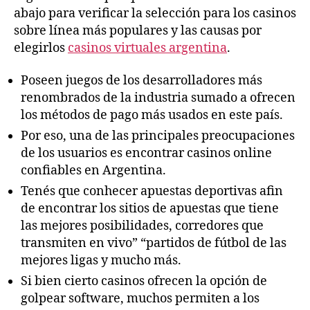
abajo para verificar la selección para los casinos
sobre línea más populares y las causas por
elegirlos
casinos virtuales argentina
.
Poseen juegos de los desarrolladores más
renombrados de la industria sumado a ofrecen
los métodos de pago más usados en este país.
Por eso, una de las principales preocupaciones
de los usuarios es encontrar casinos online
confiables en Argentina.
Tenés que conhecer apuestas deportivas afin
de encontrar los sitios de apuestas que tiene
las mejores posibilidades, corredores que
transmiten en vivo” “partidos de fútbol de las
mejores ligas y mucho más.
Si bien cierto casinos ofrecen la opción de
golpear software, muchos permiten a los