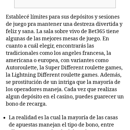
Establecé límites para sus depósitos y sesiones
de juego pra mantener una destreza divertida y
feliz y sana. La sala sobre vivo de Bet365 tiene
algunas de las mejores mesas de juego. En
cuanto a cuál elegir, encontrarás las
tradicionales como los angeles francesa, la
americana o europea, con variantes como
Autoroulette, la Super Different roulette games,
la Lightning Different roulette games. Además,
se prostitución de un intriga que la mayoría de
los operadores maneja. Cada vez que realizas
algun depósito en el casino, puedes guarecer un
bono de recarga.
La realidad es la cual la mayoría de las casas
de apuestas manejan el tipo de bono, entre