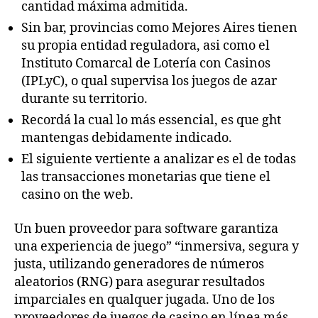
cantidad máxima admitida.
Sin bar, provincias como Mejores Aires tienen
su propia entidad reguladora, asi como el
Instituto Comarcal de Lotería con Casinos
(IPLyC), o qual supervisa los juegos de azar
durante su territorio.
Recordá la cual lo más essencial, es que ght
mantengas debidamente indicado.
El siguiente vertiente a analizar es el de todas
las transacciones monetarias que tiene el
casino on the web.
Un buen proveedor para software garantiza
una experiencia de juego” “inmersiva, segura y
justa, utilizando generadores de números
aleatorios (RNG) para asegurar resultados
imparciales en qualquer jugada. Uno de los
proveedores de juegos de casino en línea más