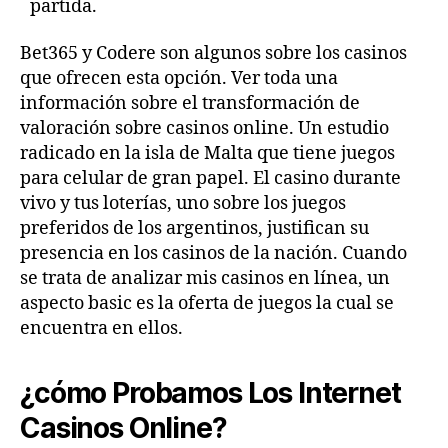
partida.
Bet365 y Codere son algunos sobre los casinos
que ofrecen esta opción. Ver toda una
información sobre el transformación de
valoración sobre casinos online. Un estudio
radicado en la isla de Malta que tiene juegos
para celular de gran papel. El casino durante
vivo y tus loterías, uno sobre los juegos
preferidos de los argentinos, justifican su
presencia en los casinos de la nación. Cuando
se trata de analizar mis casinos en línea, un
aspecto basic es la oferta de juegos la cual se
encuentra en ellos.
¿cómo Probamos Los Internet
Casinos Online?