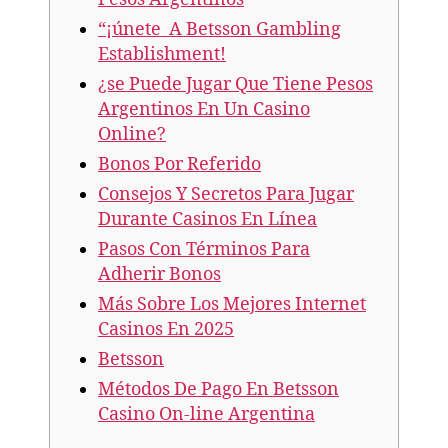
“¡únete A Betsson Gambling
Establishment!
¿se Puede Jugar Que Tiene Pesos
Argentinos En Un Casino
Online?
Bonos Por Referido
Consejos Y Secretos Para Jugar
Durante Casinos En Línea
Pasos Con Términos Para
Adherir Bonos
Más Sobre Los Mejores Internet
Casinos En 2025
Betsson
Métodos De Pago En Betsson
Casino On-line Argentina