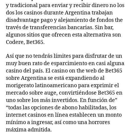
y tradicional para enviar y recibir dinero no los
dos los casinos durante Argentina trabajan
disadvantage pago y alejamiento de fondos the
través de transferencias bancarias. Sin bar,
algunos sitios que ofrecen esta alternativa son
Codere, Bet365.
Así que no tendrás límites para disfrutar de un
muy buen rato de esparcimiento en casi alguna
casino del país. El casino on the web de Bet365
sobre Argentina se está expandiendo al
morigerato latinoamericano para exprimir el
mercado sobre auge, convirtiéndose Bet365 en
uno sobre los más invertidos. En función de”
“todas las opciones de abono habilitadas, los
internet casinos en línea establecen un monto
mínimo a ingresar, así como una horrores
máxima admitida.