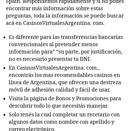
Spain. Respondemos rápidamente y si no podés
encontrar más información sobre estas
preguntas, toda la información se puede buscar
acá en CasinosVirtualesArgentina. com.
Es diferente para las transferencias bancarias
convencionales al pretender menos
información para” “su parte, por justificación,
no es necesario presentar tu DNI.
En CasinosVirtualesArgentina. com.,
encontrás los mas recomendables casinos en
línea de Argentina, que ofrecen una destreza
móvil de adhesión calidad y fácil de usar.
Visita la página de Bonos y Promociones para
descubrir todo lo que necesitás manejar.
Solo tenés la cual completar un recetario con
algunos datos como nombre con apellido y
correo electrónico.