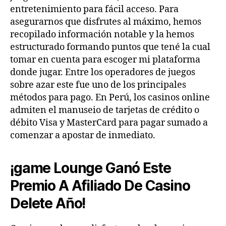
entretenimiento para fácil acceso. Para
asegurarnos que disfrutes al máximo, hemos
recopilado información notable y la hemos
estructurado formando puntos que tené la cual
tomar en cuenta para escoger mi plataforma
donde jugar. Entre los operadores de juegos
sobre azar este fue uno de los principales
métodos para pago. En Perú, los casinos online
admiten el manuseio de tarjetas de crédito o
débito Visa y MasterCard para pagar sumado a
comenzar a apostar de inmediato.
¡game Lounge Ganó Este
Premio A Afiliado De Casino
Delete Año!