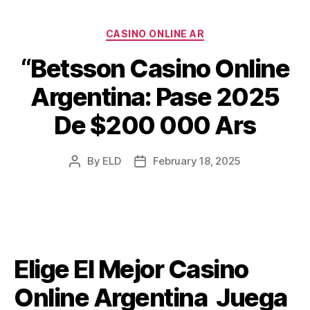
Categories
CASINO ONLINE AR
“Betsson Casino Online
Argentina: Pase 2025
De $200 000 Ars
By
ELD
February 18, 2025
Post
Post
author
date
Elige El Mejor Casino
Online Argentina ️ Juega