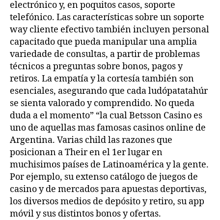
electrónico y, en poquitos casos, soporte
telefónico. Las características sobre un soporte
way cliente efectivo también incluyen personal
capacitado que pueda manipular una amplia
variedade de consultas, a partir de problemas
técnicos a preguntas sobre bonos, pagos y
retiros. La empatía y la cortesía también son
esenciales, asegurando que cada ludópatatahúr
se sienta valorado y comprendido. No queda
duda a el momento” “la cual Betsson Casino es
uno de aquellas mas famosas casinos online de
Argentina. Varias child las razones que
posicionan a Their en el 1er lugar en
muchisimos países de Latinoamérica y la gente.
Por ejemplo, su extenso catálogo de juegos de
casino y de mercados para apuestas deportivas,
los diversos medios de depósito y retiro, su app
móvil y sus distintos bonos y ofertas.