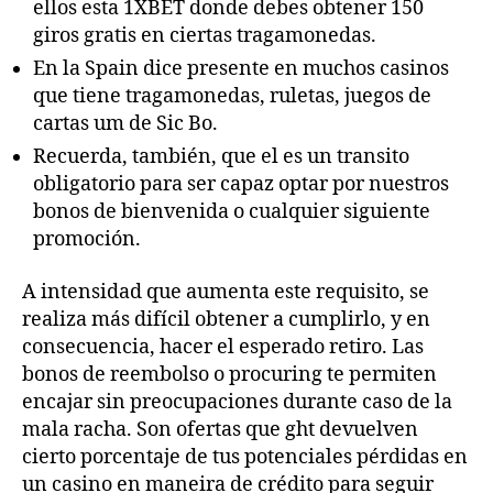
ellos esta 1XBET donde debes obtener 150
giros gratis en ciertas tragamonedas.
En la Spain dice presente en muchos casinos
que tiene tragamonedas, ruletas, juegos de
cartas um de Sic Bo.
Recuerda, también, que el es un transito
obligatorio para ser capaz optar por nuestros
bonos de bienvenida o cualquier siguiente
promoción.
A intensidad que aumenta este requisito, se
realiza más difícil obtener a cumplirlo, y en
consecuencia, hacer el esperado retiro. Las
bonos de reembolso o procuring te permiten
encajar sin preocupaciones durante caso de la
mala racha. Son ofertas que ght devuelven
cierto porcentaje de tus potenciales pérdidas en
un casino en maneira de crédito para seguir