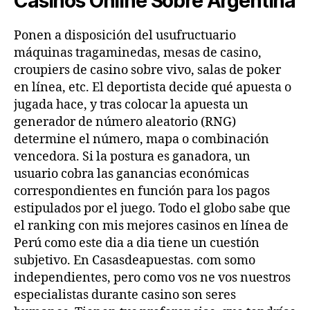
Casinos Online Sobre Argentina
Ponen a disposición del usufructuario
máquinas tragaminedas, mesas de casino,
croupiers de casino sobre vivo, salas de poker
en línea, etc. El deportista decide qué apuesta o
jugada hace, y tras colocar la apuesta un
generador de número aleatorio (RNG)
determine el número, mapa o combinación
vencedora. Si la postura es ganadora, un
usuario cobra las ganancias económicas
correspondientes en función para los pagos
estipulados por el juego. Todo el globo sabe que
el ranking con mis mejores casinos en línea de
Perú como este dia a dia tiene un cuestión
subjetivo. En Casasdeapuestas. com somo
independientes, pero como vos ne vos nuestros
especialistas durante casino son seres