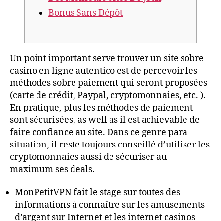
Bonus Sans Dépôt
Un point important serve trouver un site sobre
casino en ligne autentico est de percevoir les
méthodes sobre paiement qui seront proposées
(carte de crédit, Paypal, cryptomonnaies, etc. ).
En pratique, plus les méthodes de paiement
sont sécurisées, as well as il est achievable de
faire confiance au site. Dans ce genre para
situation, il reste toujours conseillé d’utiliser les
cryptomonnaies aussi de sécuriser au
maximum ses deals.
MonPetitVPN fait le stage sur toutes des
informations à connaître sur les amusements
d’argent sur Internet et les internet casinos