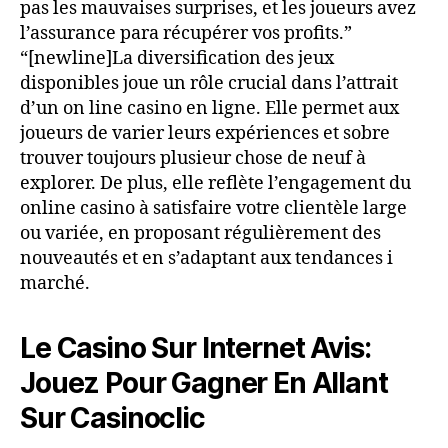
pas les mauvaises surprises, et les joueurs avez
l’assurance para récupérer vos profits.”
“[newline]La diversification des jeux
disponibles joue un rôle crucial dans l’attrait
d’un on line casino en ligne. Elle permet aux
joueurs de varier leurs expériences et sobre
trouver toujours plusieur chose de neuf à
explorer. De plus, elle reflète l’engagement du
online casino à satisfaire votre clientèle large
ou variée, en proposant régulièrement des
nouveautés et en s’adaptant aux tendances i
marché.
Le Casino Sur Internet Avis:
Jouez Pour Gagner En Allant
Sur Casinoclic