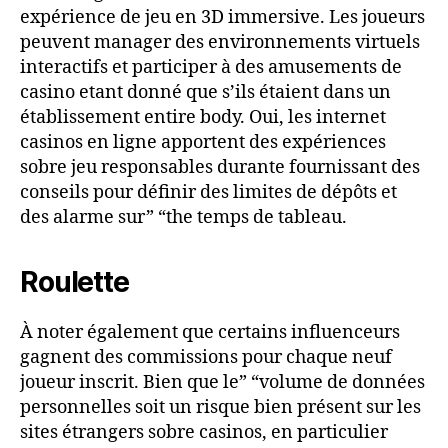
expérience de jeu en 3D immersive. Les joueurs
peuvent manager des environnements virtuels
interactifs et participer à des amusements de
casino etant donné que s’ils étaient dans un
établissement entire body. Oui, les internet
casinos en ligne apportent des expériences
sobre jeu responsables durante fournissant des
conseils pour définir des limites de dépôts et
des alarme sur” “the temps de tableau.
Roulette
À noter également que certains influenceurs
gagnent des commissions pour chaque neuf
joueur inscrit. Bien que le” “volume de données
personnelles soit un risque bien présent sur les
sites étrangers sobre casinos, en particulier