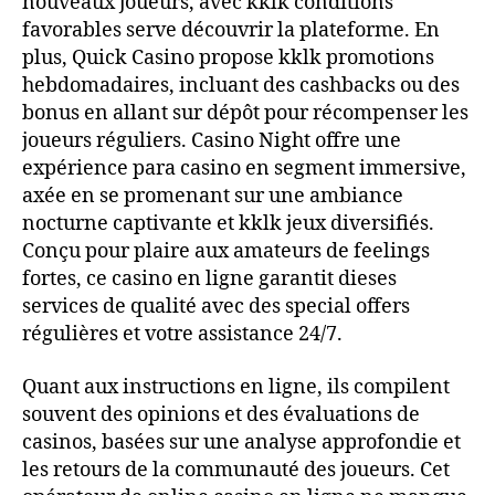
nouveaux joueurs, avec kklk conditions
favorables serve découvrir la plateforme. En
plus, Quick Casino propose kklk promotions
hebdomadaires, incluant des cashbacks ou des
bonus en allant sur dépôt pour récompenser les
joueurs réguliers. Casino Night offre une
expérience para casino en segment immersive,
axée en se promenant sur une ambiance
nocturne captivante et kklk jeux diversifiés.
Conçu pour plaire aux amateurs de feelings
fortes, ce casino en ligne garantit dieses
services de qualité avec des special offers
régulières et votre assistance 24/7.
Quant aux instructions en ligne, ils compilent
souvent des opinions et des évaluations de
casinos, basées sur une analyse approfondie et
les retours de la communauté des joueurs. Cet