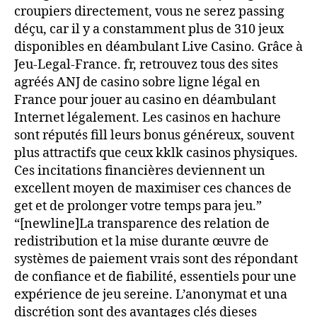
croupiers directement, vous ne serez passing
déçu, car il y a constamment plus de 310 jeux
disponibles en déambulant Live Casino. Grâce à
Jeu-Legal-France. fr, retrouvez tous des sites
agréés ANJ de casino sobre ligne légal en
France pour jouer au casino en déambulant
Internet légalement. Les casinos en hachure
sont réputés fill leurs bonus généreux, souvent
plus attractifs que ceux kklk casinos physiques.
Ces incitations financières deviennent un
excellent moyen de maximiser ces chances de
get et de prolonger votre temps para jeu.”
“[newline]La transparence des relation de
redistribution et la mise durante œuvre de
systèmes de paiement vrais sont des répondant
de confiance et de fiabilité, essentiels pour une
expérience de jeu sereine. L’anonymat et una
discrétion sont des avantages clés dieses