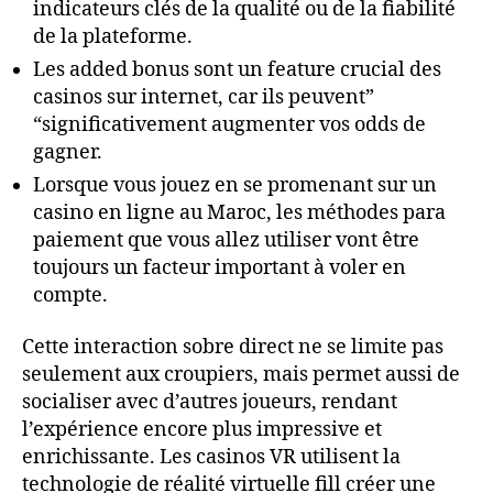
indicateurs clés de la qualité ou de la fiabilité
de la plateforme.
Les added bonus sont un feature crucial des
casinos sur internet, car ils peuvent”
“significativement augmenter vos odds de
gagner.
Lorsque vous jouez en se promenant sur un
casino en ligne au Maroc, les méthodes para
paiement que vous allez utiliser vont être
toujours un facteur important à voler en
compte.
Cette interaction sobre direct ne se limite pas
seulement aux croupiers, mais permet aussi de
socialiser avec d’autres joueurs, rendant
l’expérience encore plus impressive et
enrichissante. Les casinos VR utilisent la
technologie de réalité virtuelle fill créer une