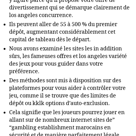
y figure parce qu’il propose votre offre de
divertissement qui se démarque clairement de
los angeles concurrence.
Ils peuvent aller de 55 à 500 % du premier
dépôt, augmentant considérablement cet
capital de tableau dès le départ.
Nous avons examiné les sites les in addition
sûrs, les fameuses offres et los angeles variété
des jeux pour vous guider dans votre
préférence.
Des méthodes sont mis à disposition sur des
plateformes pour vous aider à contrôler votre
jeu, comme il se trouve que des limites de
dépôt ou kklk options d’auto-exclusion.
Cela signifie que les joueurs pourrez jouer en
allant sur de nombreux internet sites de”
“gambling establishment marocains en
sécurité et de manière parfaitement légale.