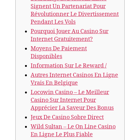
Signent Un Partenariat Pour
Révolutionner Le Divertissement
Pendant Les Vols
Pourquoi Jouer Au Casino Sur
Internet Gratuitement?
Moyens De Paiement
Disponibles
Information Sur Le Reward /
Autres Internet Casinos En Ligne
Vrais En Belgique
Locowin Casino – Le Meilleur
Casino Sur Internet Pour
Apprécier La Saveur Des Bonus
Jeux De Casino Sobre Direct
Wild Sultan – Le On Line Casino
En Ligne Le Plus Fiable