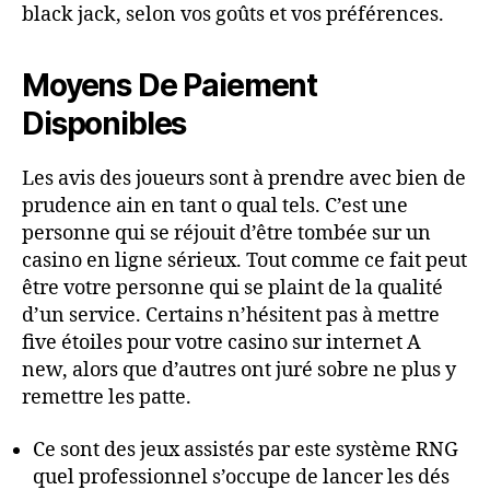
black jack, selon vos goûts et vos préférences.
Moyens De Paiement
Disponibles
Les avis des joueurs sont à prendre avec bien de
prudence ain en tant o qual tels. C’est une
personne qui se réjouit d’être tombée sur un
casino en ligne sérieux. Tout comme ce fait peut
être votre personne qui se plaint de la qualité
d’un service. Certains n’hésitent pas à mettre
five étoiles pour votre casino sur internet A
new, alors que d’autres ont juré sobre ne plus y
remettre les patte.
Ce sont des jeux assistés par este système RNG
quel professionnel s’occupe de lancer les dés