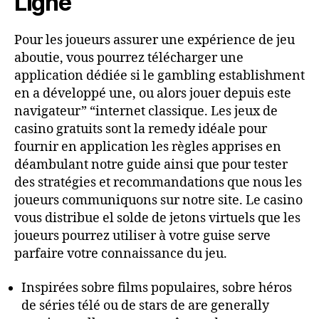
Ligne
Pour les joueurs assurer une expérience de jeu
aboutie, vous pourrez télécharger une
application dédiée si le gambling establishment
en a développé une, ou alors jouer depuis este
navigateur” “internet classique. Les jeux de
casino gratuits sont la remedy idéale pour
fournir en application les règles apprises en
déambulant notre guide ainsi que pour tester
des stratégies et recommandations que nous les
joueurs communiquons sur notre site. Le casino
vous distribue el solde de jetons virtuels que les
joueurs pourrez utiliser à votre guise serve
parfaire votre connaissance du jeu.
Inspirées sobre films populaires, sobre héros
de séries télé ou de stars de are generally