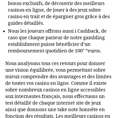
bonus exclusifs, de découvrir des meilleurs
casinos en ligne, de jouer à des jeux sobre
casino en trait et de épargner gros grâce à des
guides détaillés.
Nous les joueurs offrons aussi i Cashback, de
caso que chaque parieur de notre gambling
establishment puisse bénéficier d’un
remboursement quotidien de 100″ “euros.
Nous analysons tous ces retours pour donner
une vision équilibrée, vous permettant sobre
mieux comprendre des avantages et des limites
de toutes vos casino en ligne. Comme il existe
sobre nombreux casinos en ligne accessibles
aux internautes français, nous effectuons un
test détaillé de chaque internet site de jeux
ainsi que donnons une take note honnête en
fonction des résultats. Les meilleurs casinos en