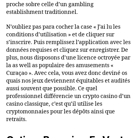
proche sobre celle d’un gambling
establishment traditionnel.
N’oubliez pas para cocher la case « J’ai lu les
conditions d’utilisation » et de cliquer sur
s’inscrire. Puis remplissez l’application avec les
données requises et cliquez sur enregistrer. De
plus, nous disposons d’une licence octroyée par
la as well as populaire des amusements «
Curaçao ». Avec cela, vous avez donc deviné os
quais nos jeux deviennent équitables et audités
aussi souvent que possible. Ce quel
professionnel différencie un crypto casino d’un
casino classique, c’est qu’il utilise les
cryptomonnaies pour les dépôts ainsi que
retraits.