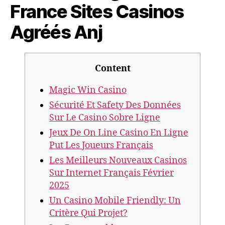
Cas
France Sites Casinos
Ter
Et
Agréés Anj
En
Lig
Content
Magic Win Casino
Sécurité Et Safety Des Données
Sur Le Casino Sobre Ligne
Jeux De On Line Casino En Ligne
Put Les Joueurs Français
Les Meilleurs Nouveaux Casinos
Sur Internet Français Février
2025
Un Casino Mobile Friendly: Un
Critère Qui Projet?