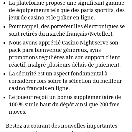
La plateforme propose une significant gamme
de équipements tels que des paris sportifs, des
jeux de casino et le poker en ligne.
Pour rappel, des portefeuilles électroniques se
sont retirés du marché français (Neteller).
Nous avons apprécié Casino Night serve son
pack para bienvenue généreux, syns
promotions régulières ain son support client
réactif, malgré plusieurs délais de paiement.
La sécurité est un aspect fondamental à
considérer lors sobre la sélection du meilleur
casino francais en ligne.
Le joueur reçoit un bonus supplémentaire de
100 % sur le haut du dépôt ainsi que 200 free
moves.
Restez au courant des nouvelles importantes