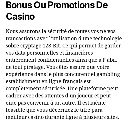
Bonus Ou Promotions De
Casino
Nous assurons la sécurité de toutes vos ne vos
transactions avec l’utilisation d’une technologie
sobre cryptage 128-Bit. Ce qui permet de garder
vos data personnelles et financières
entièrement confidentielles ainsi que à l’ abri
de tout piratage. Vous êtes assuré que votre
expérience dans le plus concurentiel gambling
establishment en ligne français est
complètement sécurisée. Une plateforme peut
cadrer avec des attentes d’un joueur et peut
eine pas convenir à un autre. Il est même
feasible que vous décerniez le titre para
meilleur casino durante ligne à plusieurs sites.