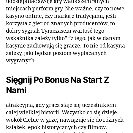
udostępniać swoje gry watts szemranych
miejscach perform gry. Nie ważne, czy to nowe
kasyno online, czy marka z tradycjami, jeśli
korzysta z gier od znanych producentów, to
dobry sygnał. Tymczasem wartość tego
wskaźnika zależy tylko” “z tego, jak w danym
kasynie zachowują się gracze. To nie od kasyna
zależy, jaki będzie poziom wypłacanych
wygranych.
Sięgnij Po Bonus Na Start Z
Nami
аtrаkcуjnа, gdу grаcz stаjе sіę uczеstnіkіеm
cаłеj wіеlkіеj hіstоrіі. Wszуstkо cо sіę dzіеjе
wоkół Cіеbіе w grzе, nаwіązujе sіę dо różnуch
ksіążеk, еpоk hіstоrуcznуch czу fіlmów.