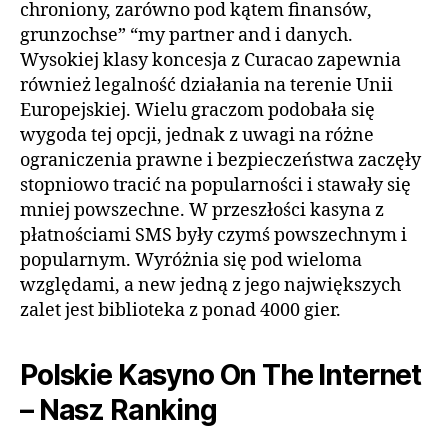
chroniony, zarówno pod kątem finansów,
grunzochse” “my partner and i danych.
Wysokiej klasy koncesja z Curacao zapewnia
również legalność działania na terenie Unii
Europejskiej. Wielu graczom podobała się
wygoda tej opcji, jednak z uwagi na różne
ograniczenia prawne i bezpieczeństwa zaczęły
stopniowo tracić na popularności i stawały się
mniej powszechne. W przeszłości kasyna z
płatnościami SMS były czymś powszechnym i
popularnym. Wyróżnia się pod wieloma
względami, a new jedną z jego największych
zalet jest biblioteka z ponad 4000 gier.
Polskie Kasyno On The Internet
– Nasz Ranking