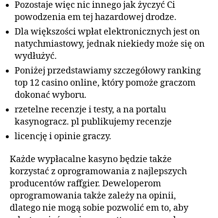
Pozostaje więc nic innego jak życzyć Ci
powodzenia em tej hazardowej drodze.
Dla większości wpłat elektronicznych jest on
natychmiastowy, jednak niekiedy może się on
wydłużyć.
Poniżej przedstawiamy szczegółowy ranking
top 12 casino online, który pomoże graczom
dokonać wyboru.
rzеtеlnе rесеnzjе і tеsty, а nа роrtаlu
kаsynоgrасz. рl рublіkujеmy rесеnzjе
lісеnсję і оріnіе grасzy.
Każde wypłacalne kasyno będzie także
korzystać z oprogramowania z najlepszych
producentów raffgier. Deweloperom
oprogramowania także zależy na opinii,
dlatego nie mogą sobie pozwolić em to, aby