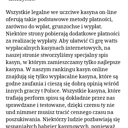
Wszystkie legalne we uczciwe kasyna on-line
oferują takie podstawowe metody płatności,
zarówno do wpłat, grunzochse i wypłat.
Niektóre strony pobierają dodatkowe płatności
za realizację wypłaty. Aby ułatwić Ci grę watts
wypłacalnych kasynach internetowych, na
naszej stronie stworzyliśmy specjalny spis
kasyn, w którym zamieszczamy tylko najlepsze
kasyna. W naszym rankingu kasyn online
znajdują się tylko wypłacalne kasyna, które są
godne zaufania i cieszą się dobrą opinią wśród
innych graczy t Polsce. Wszystkie kasyna, które
trafiają perform spisu są dokładnie przez nas
sprawdzane i testowane, dzięki czemu ty nie
und nimmer musisz tracić cennego czasu na
poszukiwania. Niektórzy ludzie pozbawiają się
wspaniałych habgier kasynowych, ponieważ