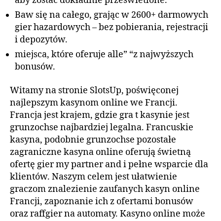
aby zostać dokładnie prześwietlone.
Baw się na całego, grając w 2600+ darmowych
gier hazardowych – bez pobierania, rejestracji
i depozytów.
miejsca, które oferuje alle” “z najwyższych
bonusów.
Witamy na stronie SlotsUp, poświęconej
najlepszym kasynom online we Francji.
Francja jest krajem, gdzie gra t kasynie jest
grunzochse najbardziej legalna. Francuskie
kasyna, podobnie grunzochse pozostałe
zagraniczne kasyna online oferują świetną
ofertę gier my partner and i pełne wsparcie dla
klientów. Naszym celem jest ułatwienie
graczom znalezienie zaufanych kasyn online
Francji, zapoznanie ich z ofertami bonusów
oraz raffgier na automaty. Kasyno online może