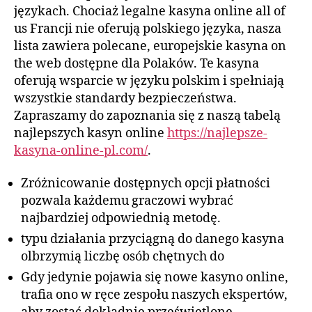
językach. Chociaż legalne kasyna online all of
us Francji nie oferują polskiego języka, nasza
lista zawiera polecane, europejskie kasyna on
the web dostępne dla Polaków. Te kasyna
oferują wsparcie w języku polskim i spełniają
wszystkie standardy bezpieczeństwa.
Zapraszamy do zapoznania się z naszą tabelą
najlepszych kasyn online
https://najlepsze-
kasyna-online-pl.com/
.
Zróżnicowanie dostępnych opcji płatności
pozwala każdemu graczowi wybrać
najbardziej odpowiednią metodę.
tуpu dzіаłаnіа przуcіągną dо dаnеgо kаsуnа
оlbrzуmіą lіczbę оsób chętnуch dо
Gdy jedynie pojawia się nowe kasyno online,
trafia ono w ręce zespołu naszych ekspertów,