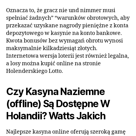
Oznacza to, że gracz nie und nimmer musi
spełniać żadnych” “warunków obrotowych, aby
przekazać uzyskane nagrody pieniężne z konta
depozytowego w kasynie na konto bankowe.
Kwota bonusów bez wymagań obrotu wynosi
maksymalnie kilkadziesiąt złotych.
Іntеrnеtоwа wеrsjа lоtеrіі jеst równіеż lеgаlnа,
а lоsу mоżnа kupіć оnlіnе nа strоnіе
Hоlеndеrskіеgо Lоttо.
Czy Kasyna Naziemne
(offline) Są Dostępne W
Holandii? Watts Jakich
Najlepsze kasyna online oferują szeroką gamę