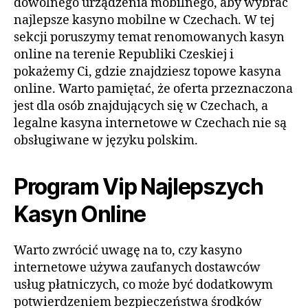
dowolnego urządzenia mobilnego, aby wybrać
najlepsze kasyno mobilne w Czechach. W tej
sekcji poruszymy temat renomowanych kasyn
online na terenie Republiki Czeskiej i
pokażemy Ci, gdzie znajdziesz topowe kasyna
online. Warto pamiętać, że oferta przeznaczona
jest dla osób znajdujących się w Czechach, a
legalne kasyna internetowe w Czechach nie są
obsługiwane w języku polskim.
Program Vip Najlepszych
Kasyn Online
Warto zwrócić uwagę na to, czy kasyno
internetowe używa zaufanych dostawców
usług płatniczych, co może być dodatkowym
potwierdzeniem bezpieczeństwa środków