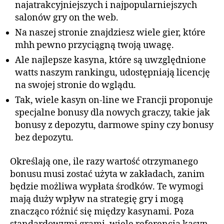
najatrakcyjniejszych i najpopularniejszych
salonów gry on the web.
Na naszej stronie znajdziesz wiele gier, które
mhh pewno przyciągną twoją uwagę.
Ale najlepsze kasyna, które są uwzględnione
watts naszym rankingu, udostępniają licencję
na swojej stronie do wglądu.
Tak, wiele kasyn on-line we Francji proponuje
specjalne bonusy dla nowych graczy, takie jak
bonusy z depozytu, darmowe spiny czy bonusy
bez depozytu.
Określają one, ile razy wartość otrzymanego
bonusu musi zostać użyta w zakładach, zanim
będzie możliwa wypłata środków. Te wymogi
mają duży wpływ na strategię gry i mogą
znacząco różnić się między kasynami. Poza