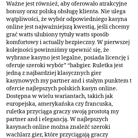
Ważne jest również, aby oferowało atrakcyjne
bonusy oraz polską obsługę klienta. Nie ulega
wątpliwości, że wybór odpowiedniego kasyna
online jest najważniejszą kwestią, jeśli chcemy
grać watts ulubiony tytuły watts sposób
komfortowy i actually bezpieczny. W pierwszej
kolejności powinniśmy upewnić się, że
wybrane kasyno jest legalne, posiada licencję i
oferuje szeroki wybór” “habgier. Ruletka jest
jedną z najbardziej klasycznych gier
kasynowych my partner and i stałym punktem t
ofercie najlepszych polskich kasyn online.
Dostępna w wielu wariantach, takich jak
europejska, amerykańska czy francuska,
ruletka przyciąga graczy swoją prostotą my
partner and i elegancją. W najlepszych
kasynach online można znaleźć szeroki
wachlarz gier, które przyciągają graczy