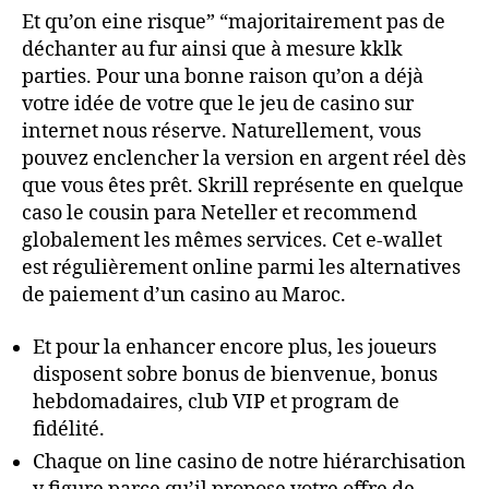
Et qu’on eine risque” “majoritairement pas de
déchanter au fur ainsi que à mesure kklk
parties. Pour una bonne raison qu’on a déjà
votre idée de votre que le jeu de casino sur
internet nous réserve. Naturellement, vous
pouvez enclencher la version en argent réel dès
que vous êtes prêt. Skrill représente en quelque
caso le cousin para Neteller et recommend
globalement les mêmes services. Cet e-wallet
est régulièrement online parmi les alternatives
de paiement d’un casino au Maroc.
Et pour la enhancer encore plus, les joueurs
disposent sobre bonus de bienvenue, bonus
hebdomadaires, club VIP et program de
fidélité.
Chaque on line casino de notre hiérarchisation