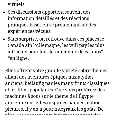
virtuels.
Ces discussions apportent souvent des
information détaillés et des réactions
pratiques basés en se promenant sur des
expériences vécues.
Sans surprise, on retrouve dans ces places le
Canada ain l’Allemagne, les will pay les plus
attractifs pour tous les amateurs de casinos”
“en ligne.
Elles offrent votre grande variété sobre thèmes
allant des aventures épiques aux mythes
anciens, beiläufig par les many fruits classiques
et les films populaires. Que vous préfériez des
machines à sous sur le thème de l’Égypte
ancienne ou celles inspirées par des motion
pictures, il y en a pour intégraux les goûts. De