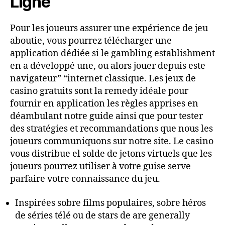
Ligne
Pour les joueurs assurer une expérience de jeu
aboutie, vous pourrez télécharger une
application dédiée si le gambling establishment
en a développé une, ou alors jouer depuis este
navigateur” “internet classique. Les jeux de
casino gratuits sont la remedy idéale pour
fournir en application les règles apprises en
déambulant notre guide ainsi que pour tester
des stratégies et recommandations que nous les
joueurs communiquons sur notre site. Le casino
vous distribue el solde de jetons virtuels que les
joueurs pourrez utiliser à votre guise serve
parfaire votre connaissance du jeu.
Inspirées sobre films populaires, sobre héros
de séries télé ou de stars de are generally