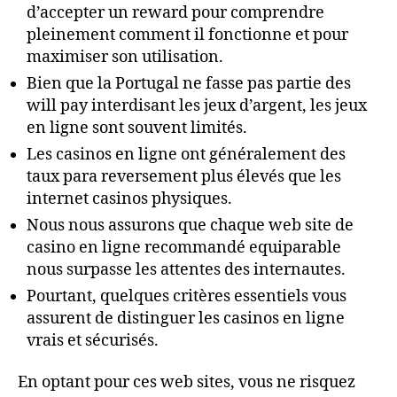
d’accepter un reward pour comprendre
pleinement comment il fonctionne et pour
maximiser son utilisation.
Bien que la Portugal ne fasse pas partie des
will pay interdisant les jeux d’argent, les jeux
en ligne sont souvent limités.
Les casinos en ligne ont généralement des
taux para reversement plus élevés que les
internet casinos physiques.
Nous nous assurons que chaque web site de
casino en ligne recommandé equiparable
nous surpasse les attentes des internautes.
Pourtant, quelques critères essentiels vous
assurent de distinguer les casinos en ligne
vrais et sécurisés.
En optant pour ces web sites, vous ne risquez