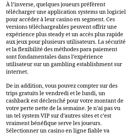
À l’inverse, quelques joueurs préfèrent
télécharger une application systems un logiciel
pour accéder à leur casino en segment. Ces
versions téléchargeables peuvent offrir une
expérience plus steady et un accès plus rapide
aux jeux pour plusieurs utilisateurs. La sécurité
et la flexibilité des méthodes para paiement
sont fondamentales dans l’expérience
utilisateur sur un gambling establishment sur
internet.
De in addition, vous pouvez compter sur des
trips gratuits le vendredi et le lundi, un
cashback est déclenché pour votre montant de
votre perte nette de la semaine. Je n’ai pas vu
un tel system VIP sur d’autres sites et c’est
vraiment bénéfique serve les joueurs.
Sélectionner un casino en ligne fiable va