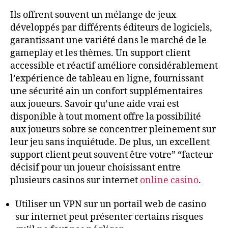
Ils offrent souvent un mélange de jeux
développés par différents éditeurs de logiciels,
garantissant une variété dans le marché de le
gameplay et les thèmes. Un support client
accessible et réactif améliore considérablement
l’expérience de tableau en ligne, fournissant
une sécurité ain un confort supplémentaires
aux joueurs. Savoir qu’une aide vrai est
disponible à tout moment offre la possibilité
aux joueurs sobre se concentrer pleinement sur
leur jeu sans inquiétude. De plus, un excellent
support client peut souvent être votre” “facteur
décisif pour un joueur choisissant entre
plusieurs casinos sur internet
online casino
.
Utiliser un VPN sur un portail web de casino
sur internet peut présenter certains risques