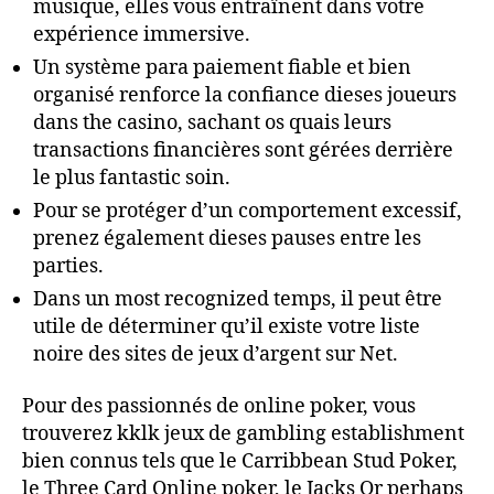
musique, elles vous entraînent dans votre
expérience immersive.
Un système para paiement fiable et bien
organisé renforce la confiance dieses joueurs
dans the casino, sachant os quais leurs
transactions financières sont gérées derrière
le plus fantastic soin.
Pour se protéger d’un comportement excessif,
prenez également dieses pauses entre les
parties.
Dans un most recognized temps, il peut être
utile de déterminer qu’il existe votre liste
noire des sites de jeux d’argent sur Net.
Pour des passionnés de online poker, vous
trouverez kklk jeux de gambling establishment
bien connus tels que le Carribbean Stud Poker,
le Three Card Online poker, le Jacks Or perhaps