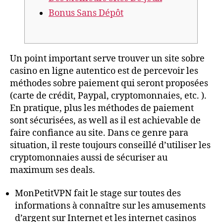
Bonus Sans Dépôt
Un point important serve trouver un site sobre
casino en ligne autentico est de percevoir les
méthodes sobre paiement qui seront proposées
(carte de crédit, Paypal, cryptomonnaies, etc. ).
En pratique, plus les méthodes de paiement
sont sécurisées, as well as il est achievable de
faire confiance au site. Dans ce genre para
situation, il reste toujours conseillé d’utiliser les
cryptomonnaies aussi de sécuriser au
maximum ses deals.
MonPetitVPN fait le stage sur toutes des
informations à connaître sur les amusements
d’argent sur Internet et les internet casinos