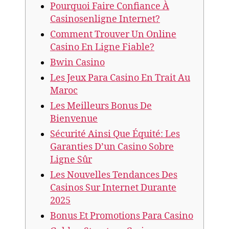
Pourquoi Faire Confiance À
Casinosenligne Internet?
Comment Trouver Un Online
Casino En Ligne Fiable?
Bwin Casino
Les Jeux Para Casino En Trait Au
Maroc
Les Meilleurs Bonus De
Bienvenue
Sécurité Ainsi Que Équité: Les
Garanties D’un Casino Sobre
Ligne Sûr
Les Nouvelles Tendances Des
Casinos Sur Internet Durante
2025
Bonus Et Promotions Para Casino