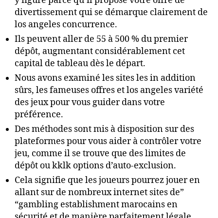
y figure parce qu’il propose votre offre de
divertissement qui se démarque clairement de
los angeles concurrence.
Ils peuvent aller de 55 à 500 % du premier
dépôt, augmentant considérablement cet
capital de tableau dès le départ.
Nous avons examiné les sites les in addition
sûrs, les fameuses offres et los angeles variété
des jeux pour vous guider dans votre
préférence.
Des méthodes sont mis à disposition sur des
plateformes pour vous aider à contrôler votre
jeu, comme il se trouve que des limites de
dépôt ou kklk options d’auto-exclusion.
Cela signifie que les joueurs pourrez jouer en
allant sur de nombreux internet sites de”
“gambling establishment marocains en
sécurité et de manière parfaitement légale.