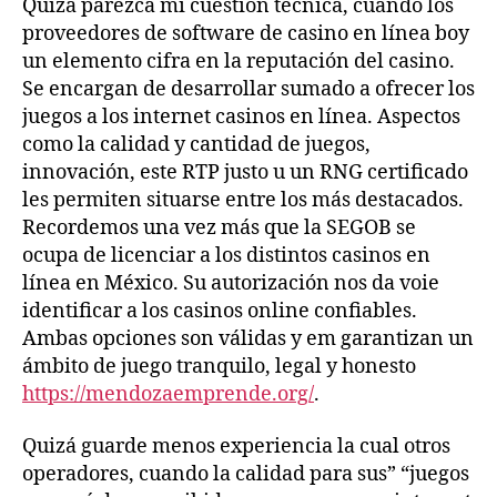
Quizá parezca mi cuestión técnica, cuando los
proveedores de software de casino en línea boy
un elemento cifra en la reputación del casino.
Se encargan de desarrollar sumado a ofrecer los
juegos a los internet casinos en línea. Aspectos
como la calidad y cantidad de juegos,
innovación, este RTP justo u un RNG certificado
les permiten situarse entre los más destacados.
Recordemos una vez más que la SEGOB se
ocupa de licenciar a los distintos casinos en
línea en México. Su autorización nos da voie
identificar a los casinos online confiables.
Ambas opciones son válidas y em garantizan un
ámbito de juego tranquilo, legal y honesto
https://mendozaemprende.org/
.
Quizá guarde menos experiencia la cual otros
operadores, cuando la calidad para sus” “juegos