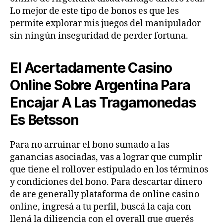
Lo mejor de este tipo de bonos es que les
permite explorar mis juegos del manipulador
sin ningún inseguridad de perder fortuna.
El Acertadamente Casino
Online Sobre Argentina Para
Encajar A Las Tragamonedas
Es Betsson
Para no arruinar el bono sumado a las
ganancias asociadas, vas a lograr que cumplir
que tiene el rollover estipulado en los términos
y condiciones del bono. Para descartar dinero
de are generally plataforma de online casino
online, ingresá a tu perfil, buscá la caja con
llená la diligencia con el overall que querés