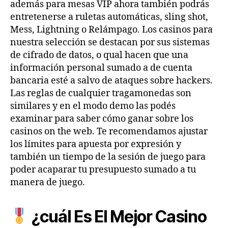
además para mesas VIP ahora también podrás
entretenerse a ruletas automáticas, sling shot,
Mess, Lightning o Relámpago. Los casinos para
nuestra selección se destacan por sus sistemas
de cifrado de datos, o qual hacen que una
información personal sumado a de cuenta
bancaria esté a salvo de ataques sobre hackers.
Las reglas de cualquier tragamonedas son
similares y en el modo demo las podés
examinar para saber cómo ganar sobre los
casinos on the web. Te recomendamos ajustar
los límites para apuesta por expresión y
también un tiempo de la sesión de juego para
poder acaparar tu presupuesto sumado a tu
manera de juego.
¿cuál Es El Mejor Casino