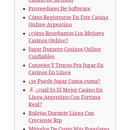
Casino De Betsson
Proveedores De Software
Cómo Registrarse En Este Casino
Online Argentino
¿cómo Reseñamos Los Mejores
Casinos Online?
Jugar Durante Casinos Online
Confiables
Consejos Y Trucos Pra Jugar En
Casinos En Línea
¿se Puede Jugar Cuma-cuma?
¿cuál Es El Mejor Casino En
Línea Argentino Con Fortuna
Real?
Ruletas Durante Línea Con
Creciente Rtp
Métodos De Gusto Más Populares