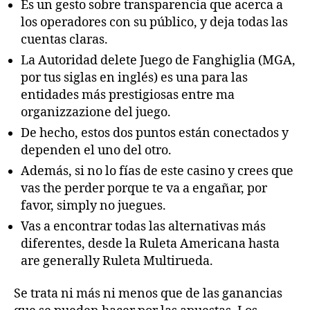
Es un gesto sobre transparencia que acerca a
los operadores con su público, y deja todas las
cuentas claras.
La Autoridad delete Juego de Fanghiglia (MGA,
por tus siglas en inglés) es una para las
entidades más prestigiosas entre ma
organizzazione del juego.
De hecho, estos dos puntos están conectados y
dependen el uno del otro.
Además, si no lo fías de este casino y crees que
vas the perder porque te va a engañar, por
favor, simply no juegues.
Vas a encontrar todas las alternativas más
diferentes, desde la Ruleta Americana hasta
are generally Ruleta Multirueda.
Se trata ni más ni menos que de las ganancias