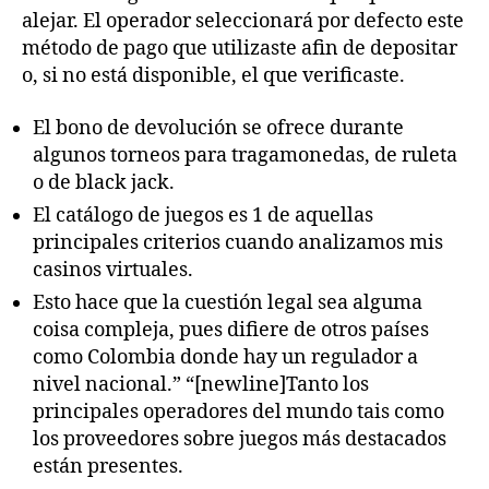
alejar. El operador seleccionará por defecto este
método de pago que utilizaste afin de depositar
o, si no está disponible, el que verificaste.
El bono de devolución se ofrece durante
algunos torneos para tragamonedas, de ruleta
o de black jack.
El catálogo de juegos es 1 de aquellas
principales criterios cuando analizamos mis
casinos virtuales.
Esto hace que la cuestión legal sea alguma
coisa compleja, pues difiere de otros países
como Colombia donde hay un regulador a
nivel nacional.” “[newline]Tanto los
principales operadores del mundo tais como
los proveedores sobre juegos más destacados
están presentes.