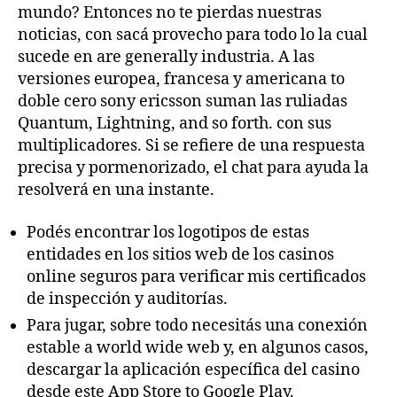
mundo? Entonces no te pierdas nuestras
noticias, con sacá provecho para todo lo la cual
sucede en are generally industria. A las
versiones europea, francesa y americana to
doble cero sony ericsson suman las ruliadas
Quantum, Lightning, and so forth. con sus
multiplicadores. Si se refiere de una respuesta
precisa y pormenorizado, el chat para ayuda la
resolverá en una instante.
Podés encontrar los logotipos de estas
entidades en los sitios web de los casinos
online seguros para verificar mis certificados
de inspección y auditorías.
Para jugar, sobre todo necesitás una conexión
estable a world wide web y, en algunos casos,
descargar la aplicación específica del casino
desde este App Store to Google Play.