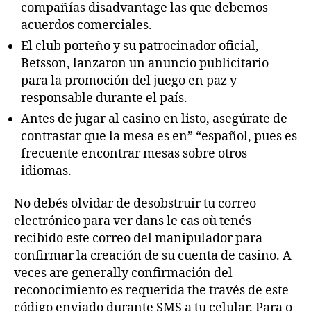
compañías disadvantage las que debemos
acuerdos comerciales.
El club porteño y su patrocinador oficial,
Betsson, lanzaron un anuncio publicitario
para la promoción del juego en paz y
responsable durante el país.
Antes de jugar al casino en listo, asegúrate de
contrastar que la mesa es en” “español, pues es
frecuente encontrar mesas sobre otros
idiomas.
No debés olvidar de desobstruir tu correo
electrónico para ver dans le cas où tenés
recibido este correo del manipulador para
confirmar la creación de su cuenta de casino. A
veces are generally confirmación del
reconocimiento es requerida the través de este
código enviado durante SMS a tu celular. Para o