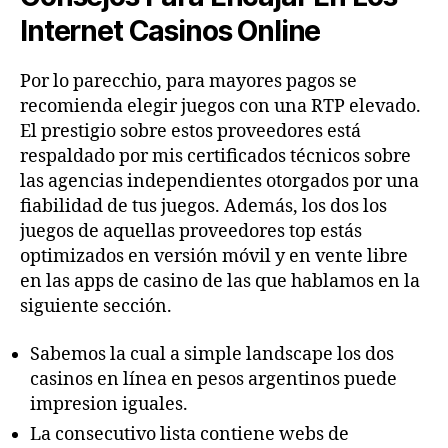
Internet Casinos Online
Por lo parecchio, para mayores pagos se
recomienda elegir juegos con una RTP elevado.
El prestigio sobre estos proveedores está
respaldado por mis certificados técnicos sobre
las agencias independientes otorgados por una
fiabilidad de tus juegos. Además, los dos los
juegos de aquellas proveedores top estás
optimizados en versión móvil y en vente libre
en las apps de casino de las que hablamos en la
siguiente sección.
Sabemos la cual a simple landscape los dos
casinos en línea en pesos argentinos puede
impresion iguales.
La consecutivo lista contiene webs de