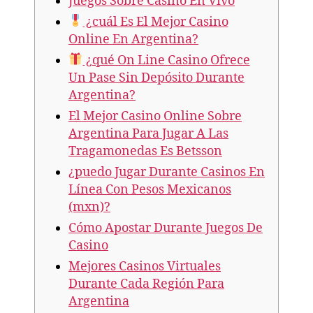
Juegos Sobre Casino En Vivo
¿cuál Es El Mejor Casino
Online En Argentina?
¿qué On Line Casino Ofrece
Un Pase Sin Depósito Durante
Argentina?
El Mejor Casino Online Sobre
Argentina Para Jugar A Las
Tragamonedas Es Betsson
¿puedo Jugar Durante Casinos En
Línea Con Pesos Mexicanos
(mxn)?
Cómo Apostar Durante Juegos De
Casino
Mejores Casinos Virtuales
Durante Cada Región Para
Argentina