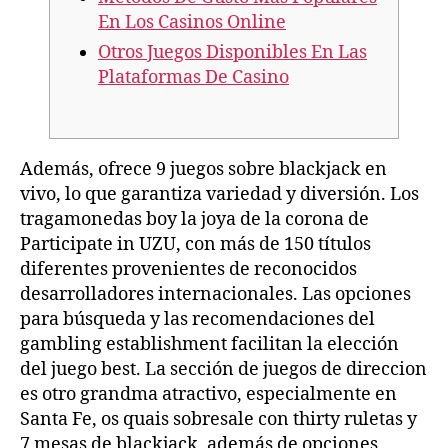
En Los Casinos Online
Otros Juegos Disponibles En Las
Plataformas De Casino
Además, ofrece 9 juegos sobre blackjack en
vivo, lo que garantiza variedad y diversión. Los
tragamonedas boy la joya de la corona de
Participate in UZU, con más de 150 títulos
diferentes provenientes de reconocidos
desarrolladores internacionales. Las opciones
para búsqueda y las recomendaciones del
gambling establishment facilitan la elección
del juego best. La sección de juegos de direccion
es otro grandma atractivo, especialmente en
Santa Fe, os quais sobresale con thirty ruletas y
7 mesas de blackjack, además de opciones