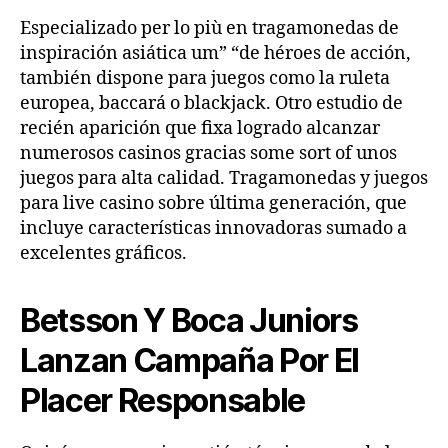
Especializado per lo più en tragamonedas de
inspiración asiática um” “de héroes de acción,
también dispone para juegos como la ruleta
europea, baccará o blackjack. Otro estudio de
recién aparición que fixa logrado alcanzar
numerosos casinos gracias some sort of unos
juegos para alta calidad. Tragamonedas y juegos
para live casino sobre última generación, que
incluye características innovadoras sumado a
excelentes gráficos.
Betsson Y Boca Juniors
Lanzan Campaña Por El
Placer Responsable