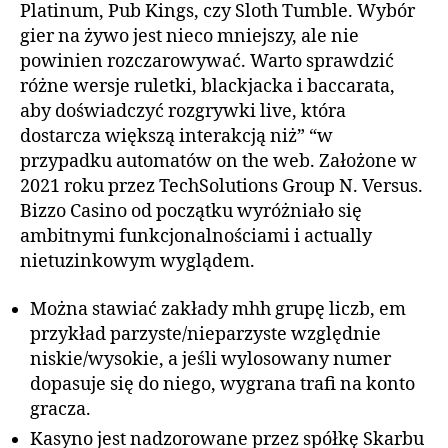
Platinum, Pub Kings, czy Sloth Tumble. Wybór
gier na żywo jest nieco mniejszy, ale nie
powinien rozczarowywać. Warto sprawdzić
różne wersje ruletki, blackjacka i baccarata,
aby doświadczyć rozgrywki live, która
dostarcza większą interakcją niż” “w
przypadku automatów on the web. Założone w
2021 roku przez TechSolutions Group N. Versus.
Bizzo Casino od początku wyróżniało się
ambitnymi funkcjonalnościami i actually
nietuzinkowym wyglądem.
Można stawiać zakłady mhh grupę liczb, em
przykład parzyste/nieparzyste względnie
niskie/wysokie, a jeśli wylosowany numer
dopasuje się do niego, wygrana trafi na konto
gracza.
Kasyno jest nadzorowane przez spółkę Skarbu