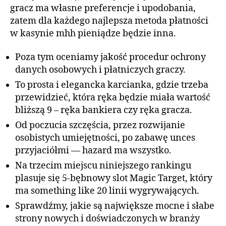
gracz ma własne preferencje i upodobania,
zatem dla każdego najlepsza metoda płatności
w kasynie mhh pieniądze będzie inna.
Poza tym oceniamy jakość procedur ochrony
danych osobowych i płatniczych graczy.
To prosta i elegancka karcianka, gdzie trzeba
przewidzieć, która ręka będzie miała wartość
bliższą 9 – ręka bankiera czy ręka gracza.
Od poczucia szczęścia, przez rozwijanie
osobistych umiejętności, po zabawę unces
przyjaciółmi — hazard ma wszystko.
Na trzecim miejscu niniejszego rankingu
plasuje się 5-bębnowy slot Magic Target, który
ma something like 20 linii wygrywających.
Sprawdźmy, jakie są największe mocne i słabe
strony nowych i doświadczonych w branży