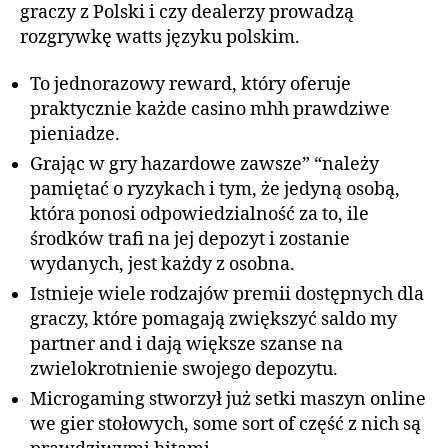
graczy z Polski i czy dealerzy prowadzą
rozgrywkę watts języku polskim.
To jednorazowy reward, który oferuje
praktycznie każde casino mhh prawdziwe
pieniadze.
Grając w gry hazardowe zawsze” “należy
pamiętać o ryzykach i tym, że jedyną osobą,
która ponosi odpowiedzialność za to, ile
środków trafi na jej depozyt i zostanie
wydanych, jest każdy z osobna.
Istnieje wiele rodzajów premii dostępnych dla
graczy, które pomagają zwiększyć saldo my
partner and i dają większe szanse na
zwielokrotnienie swojego depozytu.
Microgaming stworzył już setki maszyn online
we gier stołowych, some sort of część z nich są