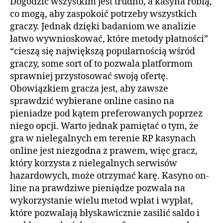
Dogodzić wszystkim jest trudno, a kasyna robią,
co mogą, aby zaspokoić potrzeby wszystkich
graczy. Jednak dzięki badaniom we analizie
łatwo wywnioskować, które metody płatności”
“cieszą się największą popularnością wśród
graczy, some sort of to pozwala platformom
sprawniej przystosować swoją ofertę.
Obowiązkiem gracza jest, aby zawsze
sprawdzić wybierane online casino na
pieniadze pod kątem preferowanych poprzez
niego opcji. Warto jednak pamiętać o tym, że
gra w nielegalnych em terenie RP kasynach
online jest niezgodna z prawem, więc gracz,
który korzysta z nielegalnych serwisów
hazardowych, może otrzymać karę. Kasyno on-
line na prawdziwe pieniądze pozwala na
wykorzystanie wielu metod wpłat i wypłat,
które pozwalają błyskawicznie zasilić saldo i