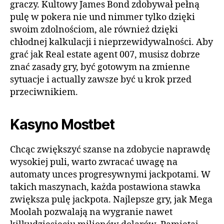
graczy. Kultowy James Bond zdobywał pełną
pulę w pokera nie und nimmer tylko dzięki
swoim zdolnościom, ale również dzięki
chłodnej kalkulacji i nieprzewidywalności. Aby
grać jak Real estate agent 007, musisz dobrze
znać zasady gry, być gotowym na zmienne
sytuacje i actually zawsze być u krok przed
przeciwnikiem.
Kasyno Mostbet
Chcąc zwiększyć szanse na zdobycie naprawdę
wysokiej puli, warto zwracać uwagę na
automaty unces progresywnymi jackpotami. W
takich maszynach, każda postawiona stawka
zwiększa pulę jackpota. Najlepsze gry, jak Mega
Moolah pozwalają na wygranie nawet