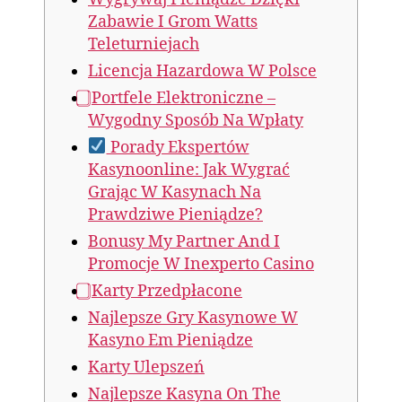
Zabawie I Grom Watts
Teleturniejach
Licencja Hazardowa W Polsce
⃣ Portfele Elektroniczne –
Wygodny Sposób Na Wpłaty
Porady Ekspertów
Kasynoonline: Jak Wygrać
Grając W Kasynach Na
Prawdziwe Pieniądze?
Bonusy My Partner And I
Promocje W Inexperto Casino
⃣ Karty Przedpłacone
Najlepsze Gry Kasynowe W
Kasyno Em Pieniądze
Karty Ulepszeń
Najlepsze Kasyna On The