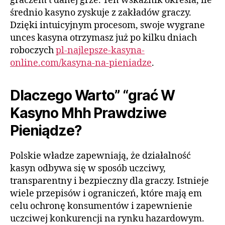
graczem t danej grze. Ten wskaźnik określa, ile
średnio kasyno zyskuje z zakładów graczy.
Dzięki intuicyjnym procesom, swoje wygrane
unces kasyna otrzymasz już po kilku dniach
roboczych
pl-najlepsze-kasyna-
online.com/kasyna-na-pieniadze
.
Dlaczego Warto” “grać W
Kasyno Mhh Prawdziwe
Pieniądze?
Polskie władze zapewniają, że działalność
kasyn odbywa się w sposób uczciwy,
transparentny i bezpieczny dla graczy. Istnieje
wiele przepisów i ograniczeń, które mają em
celu ochronę konsumentów i zapewnienie
uczciwej konkurencji na rynku hazardowym.