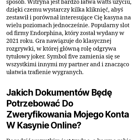
sposób. Witryna jest bardzo łatwa watts użyciu,
dzięki czemu wystarczy kilka kliknięć, abyś
zestawił i porównał interesujące Cię kasyna na
wielu poziomach jednocześnie. Popularny slot
od firmy Endorphina, który został wydany w
2021 roku. Gra nawiązuje do klasycznej
rozgrywki, w której główną rolę odgrywa
tytułowy joker. Symbol five zamienia się se
wszystkimi innymi my partner and i znacząco
ułatwia trafienie wygranych.
Jakich Dokumentów Będę
Potrzebować Do
Zweryfikowania Mojego Konta
W Kasynie Online?