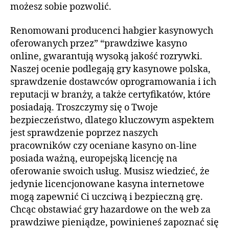
możesz sobie pozwolić.
Renomowani producenci habgier kasynowych
oferowanych przez” “prawdziwe kasyno
online, gwarantują wysoką jakość rozrywki.
Naszej ocenie podlegają gry kasynowe polska,
sprawdzenie dostawców oprogramowania i ich
reputacji w branży, a także certyfikatów, które
posiadają. Troszczymy się o Twoje
bezpieczeństwo, dlatego kluczowym aspektem
jest sprawdzenie poprzez naszych
pracowników czy oceniane kasyno on-line
posiada ważną, europejską licencję na
oferowanie swoich usług. Musisz wiedzieć, że
jedynie licencjonowane kasyna internetowe
mogą zapewnić Ci uczciwą i bezpieczną grę.
Chcąc obstawiać gry hazardowe on the web za
prawdziwe pieniądze, powinieneś zapoznać się