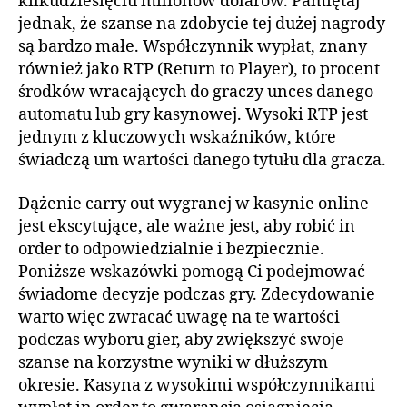
kilkudziesięciu milionów dolarów. Pamiętaj
jednak, że szanse na zdobycie tej dużej nagrody
są bardzo małe. Współczynnik wypłat, znany
również jako RTP (Return to Player), to procent
środków wracających do graczy unces danego
automatu lub gry kasynowej. Wysoki RTP jest
jednym z kluczowych wskaźników, które
świadczą um wartości danego tytułu dla gracza.
Dążenie carry out wygranej w kasynie online
jest ekscytujące, ale ważne jest, aby robić in
order to odpowiedzialnie i bezpiecznie.
Poniższe wskazówki pomogą Ci podejmować
świadome decyzje podczas gry. Zdecydowanie
warto więc zwracać uwagę na te wartości
podczas wyboru gier, aby zwiększyć swoje
szanse na korzystne wyniki w dłuższym
okresie. Kasyna z wysokimi współczynnikami