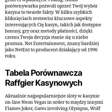
porównywarka pozwoli oprzeć Twój wybór
kasyna to twarde fakty. W kilku szybkich
kliknięciach zestawisz kluczowe aspekty
interesujących Cię kasyn, takich jak dostępne
bonusy, gry oraz metody płatności, dzięki
czemu Twoja decyzja stanie się u niebo
prostsza. Net Entertainment, znany bardziej
jako NetEnt to producent działający od 1996
roku.
Tabela Porównawcza
Raffgier Kasynowych
Aktualnie najpopularniejsze sloty w kasynie
on-line Neon Vegas in order to między innymi
Flames Joker, Gates involving Olympus, Wolf