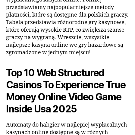
przedstawiamy najpopularniejsze metody
płatności, które są dostępne dla polskich graczy.
Tabela przedstawia różnorodne gry kasynowe,
które oferują wysokie RTP, co zwiększa szanse
graczy na wygraną. Wreszcie, wszystkie
najlepsze kasyna online we gry hazardowe są
zgromadzone w jednym miejscu!
Top 10 Web Structured
Casinos To Experience True
Money Online Video Game
Inside Usa 2025
Automaty do habgier w najlepiej wypłacalnych
kasynach online dostępne są w różnych