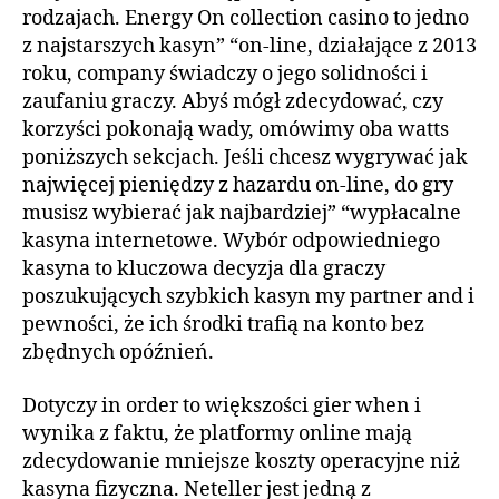
rodzajach. Energy On collection casino to jedno
z najstarszych kasyn” “on-line, działające z 2013
roku, company świadczy o jego solidności i
zaufaniu graczy. Abyś mógł zdecydować, czy
korzyści pokonają wady, omówimy oba watts
poniższych sekcjach. Jeśli chcesz wygrywać jak
najwięcej pieniędzy z hazardu on-line, do gry
musisz wybierać jak najbardziej” “wypłacalne
kasyna internetowe. Wybór odpowiedniego
kasyna to kluczowa decyzja dla graczy
poszukujących szybkich kasyn my partner and i
pewności, że ich środki trafią na konto bez
zbędnych opóźnień.
Dotyczy in order to większości gier when i
wynika z faktu, że platformy online mają
zdecydowanie mniejsze koszty operacyjne niż
kasyna fizyczna. Neteller jest jedną z