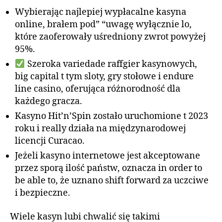
Wybierając najlepiej wypłacalne kasyna
online, brałem pod” “uwagę wyłącznie lo,
które zaoferowały uśredniony zwrot powyżej
95%.
Szeroka variedade raffgier kasynowych,
big capital t tym sloty, gry stołowe i endure
line casino, oferująca różnorodność dla
każdego gracza.
Kasyno Hit’n’Spin zostało uruchomione t 2023
roku i really działa na międzynarodowej
licencji Curacao.
Jeżeli kasyno internetowe jest akceptowane
przez sporą ilość państw, oznacza in order to
be able to, że uznano shift forward za uczciwe
i bezpieczne.
Wiele kasyn lubi chwalić się takimi