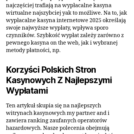
najczęściej trafiają na wypłacalne kasyna
wirtualne najszybciej yak to możliwe. Na to, jak
wypłacalne kasyna internetowe 2025 określają
swoje najwyższe wypłaty, wpływa sporo
czynników. Szybkość wypłat zależy zarówno z
pewnego kasyna on the web, jak i wybranej
metody płatności, np.
Korzyści Polskich Stron
Kasynowych Z Najlepszymi
Wypłatami
Ten artykuł skupia się na najlepszych
witrynach kasynowych my partner and i
zawiera ranking zaufanych operatorów
hazardowych. Nasze polecenia obejmują