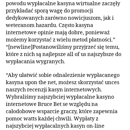
powodu wypłacalne kasyna wirtualne zaczęły
przykładać sporą wagę do promocji
dedykowanych zarówno nowicjuszom, jak i
weteranom hazardu. Często kasyna
internetowe opinie mają dobre, ponieważ
możemy korzystać z wielu metod płatności.”
“[newline]Postanowiliśmy przyjrzeć się temu,
które z nich są najlepsze all of us najszybsze do
wypłacania wygranych.
“Aby ułatwić sobie odnalezienie wypłacanego
kasyna upon the net, możesz skorzystać unces
naszych recenzji kasyn internetowych.
Wybraliśmy najszybciej wypłacalne kasyno
internetowe Bruce Bet se względu na
całodobowe wsparcie graczy, które zapewnia
pomoc watts każdej chwili. Wypłaty z
najszybciej wypłacalnych kasyn on-line