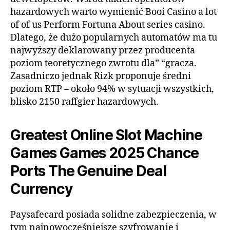
hazardowych warto wymienić Booi Casino a lot
of of us Perform Fortuna About series casino.
Dlatego, że dużo popularnych automatów ma tu
najwyższy deklarowany przez producenta
poziom teoretycznego zwrotu dla” “gracza.
Zasadniczo jednak Rizk proponuje średni
poziom RTP – około 94% w sytuacji wszystkich,
blisko 2150 raffgier hazardowych.
Greatest Online Slot Machine
Games Games 2025 Chance
Ports The Genuine Deal
Currency
Paysafecard posiada solidne zabezpieczenia, w
tym najnowocześniejsze szyfrowanie i