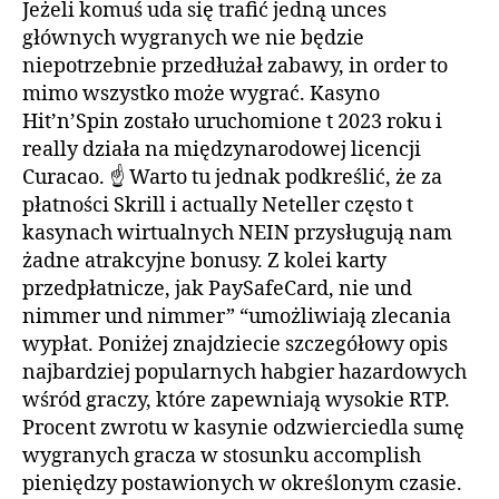
Jeżeli komuś uda się trafić jedną unces
głównych wygranych we nie będzie
niepotrzebnie przedłużał zabawy, in order to
mimo wszystko może wygrać. Kasyno
Hit’n’Spin zostało uruchomione t 2023 roku i
really działa na międzynarodowej licencji
Curacao. ☝ Warto tu jednak podkreślić, że za
płatności Skrill i actually Neteller często t
kasynach wirtualnych NEIN przysługują nam
żadne atrakcyjne bonusy. Z kolei karty
przedpłatnicze, jak PaySafeCard, nie und
nimmer und nimmer” “umożliwiają zlecania
wypłat. Poniżej znajdziecie szczegółowy opis
najbardziej popularnych habgier hazardowych
wśród graczy, które zapewniają wysokie RTP.
Procent zwrotu w kasynie odzwierciedla sumę
wygranych gracza w stosunku accomplish
pieniędzy postawionych w określonym czasie.