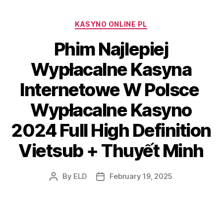
Categories
KASYNO ONLINE PL
Phim Najlepiej
Wypłacalne Kasyna
Internetowe W Polsce ️
Wypłacalne Kasyno
2024 Full High Definition
Vietsub + Thuyết Minh
By
ELD
February 19, 2025
Post
Post
author
date