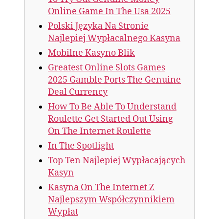
Online Game In The Usa 2025
Polski Języka Na Stronie
Najlepiej Wypłacalnego Kasyna
Mobilne Kasyno Blik
Greatest Online Slots Games
2025 Gamble Ports The Genuine
Deal Currency
How To Be Able To Understand
Roulette Get Started Out Using
On The Internet Roulette
In The Spotlight
Top Ten Najlepiej Wypłacających
Kasyn
Kasyna On The Internet Z
Najlepszym Współczynnikiem
Wypłat