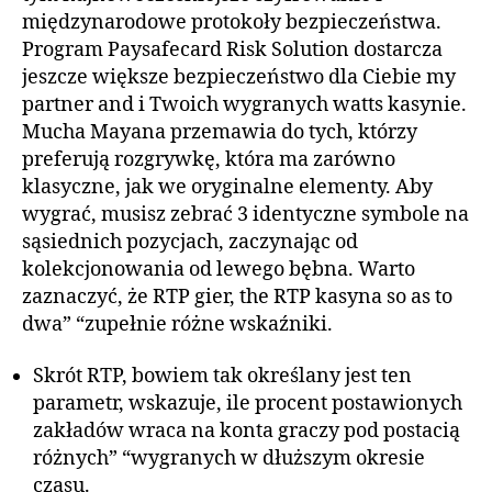
międzynarodowe protokoły bezpieczeństwa.
Program Paysafecard Risk Solution dostarcza
jeszcze większe bezpieczeństwo dla Ciebie my
partner and i Twoich wygranych watts kasynie.
Mucha Mayana przemawia do tych, którzy
preferują rozgrywkę, która ma zarówno
klasyczne, jak we oryginalne elementy. Aby
wygrać, musisz zebrać 3 identyczne symbole na
sąsiednich pozycjach, zaczynając od
kolekcjonowania od lewego bębna. Warto
zaznaczyć, że RTP gier, the RTP kasyna so as to
dwa” “zupełnie różne wskaźniki.
Skrót RTP, bowiem tak określany jest ten
parametr, wskazuje, ile procent postawionych
zakładów wraca na konta graczy pod postacią
różnych” “wygranych w dłuższym okresie
czasu.