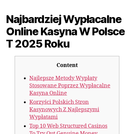
Najbardziej Wypłacalne
Online Kasyna W Polsce
T 2025 Roku
Content
Najlepsze Metody Wypłaty
Stosowane Poprzez Wypłacalne
Kasyna Online
Korzyści Polskich Stron
Kasynowych Z Najlepszymi
Wypłatami
Top 10 Web Structured Casinos
To Try Out Genuine Money