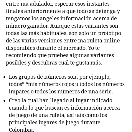
entre ma adulador, esperar esos instantes
finales anteriormente a que todo se detenga y
tengamos los angeles información acerca de
número ganador. Aunque estas variantes son
todas las más habituales, son solo un prototipo
de las varias versiones entre ma ruleta online
disponibles durante el mercado. Yo te
recomiendo que pruebes algunas variantes
posibles y descubras cuál te gusta más.
Los grupos de números son, por ejemplo,
todos” “mis números rojos u todos los números
impares o todos los números de una serie.
Creo la cual han llegado al lugar indicado
cuando lo que buscan es información acerca
de juego de una ruleta, así tais como los
principales lugares de juego durante
Colombia.