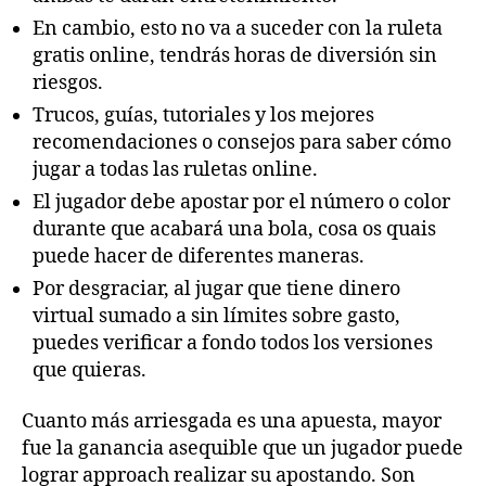
En cambio, esto no va a suceder con la ruleta
gratis online, tendrás horas de diversión sin
riesgos.
Trucos, guías, tutoriales y los mejores
recomendaciones o consejos para saber cómo
jugar a todas las ruletas online.
El jugador debe apostar por el número o color
durante que acabará una bola, cosa os quais
puede hacer de diferentes maneras.
Por desgraciar, al jugar que tiene dinero
virtual sumado a sin límites sobre gasto,
puedes verificar a fondo todos los versiones
que quieras.
Cuanto más arriesgada es una apuesta, mayor
fue la ganancia asequible que un jugador puede
lograr approach realizar su apostando. Son