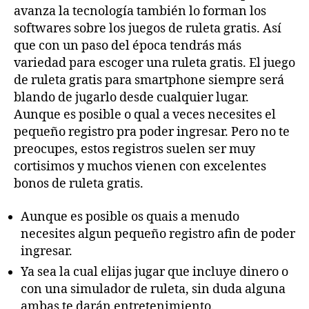
avanza la tecnología también lo forman los
softwares sobre los juegos de ruleta gratis. Así
que con un paso del época tendrás más
variedad para escoger una ruleta gratis. El juego
de ruleta gratis para smartphone siempre será
blando de jugarlo desde cualquier lugar.
Aunque es posible o qual a veces necesites el
pequeño registro pra poder ingresar. Pero no te
preocupes, estos registros suelen ser muy
cortisimos y muchos vienen con excelentes
bonos de ruleta gratis.
Aunque es posible os quais a menudo
necesites algun pequeño registro afin de poder
ingresar.
Ya sea la cual elijas jugar que incluye dinero o
con una simulador de ruleta, sin duda alguna
ambas te darán entretenimiento.