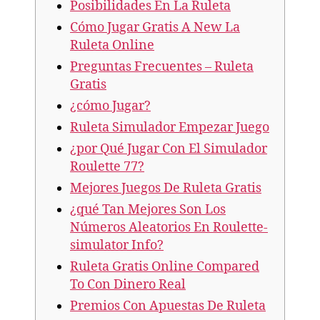
Posibilidades En La Ruleta
Cómo Jugar Gratis A New La
Ruleta Online
Preguntas Frecuentes – Ruleta
Gratis
¿cómo Jugar?
Ruleta Simulador Empezar Juego
¿por Qué Jugar Con El Simulador
Roulette 77?
Mejores Juegos De Ruleta Gratis
¿qué Tan Mejores Son Los
Números Aleatorios En Roulette-
simulator Info?
Ruleta Gratis Online Compared
To Con Dinero Real
Premios Con Apuestas De Ruleta