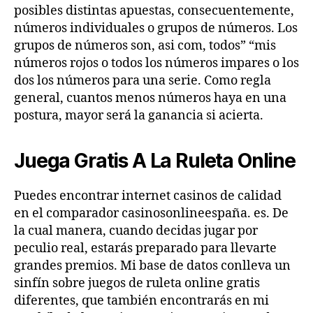
posibles distintas apuestas, consecuentemente,
números individuales o grupos de números. Los
grupos de números son, asi com, todos” “mis
números rojos o todos los números impares o los
dos los números para una serie. Como regla
general, cuantos menos números haya en una
postura, mayor será la ganancia si acierta.
Juega Gratis A La Ruleta Online
Puedes encontrar internet casinos de calidad
en el comparador casinosonlineespaña. es. De
la cual manera, cuando decidas jugar por
peculio real, estarás preparado para llevarte
grandes premios. Mi base de datos conlleva un
sinfín sobre juegos de ruleta online gratis
diferentes, que también encontrarás en mi