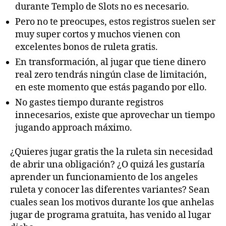
durante Templo de Slots no es necesario.
Pero no te preocupes, estos registros suelen ser
muy super cortos y muchos vienen con
excelentes bonos de ruleta gratis.
En transformación, al jugar que tiene dinero
real zero tendrás ningún clase de limitación,
en este momento que estás pagando por ello.
No gastes tiempo durante registros
innecesarios, existe que aprovechar un tiempo
jugando approach máximo.
¿Quieres jugar gratis the la ruleta sin necesidad
de abrir una obligación? ¿O quizá les gustaría
aprender un funcionamiento de los angeles
ruleta y conocer las diferentes variantes? Sean
cuales sean los motivos durante los que anhelas
jugar de programa gratuita, has venido al lugar