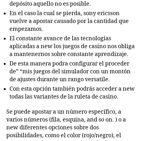
depósito aquello no es posible.
En el caso la cual se pierda, sony ericsson
vuelve a apostar causado por la cantidad que
empezamos.
El constante avance de las tecnologías
aplicadas a new los juegos de casino nos obliga
a mantenernos sobre constante aprendizaje.
De esta manera podra configurar el proceder
de” “mis juegos del simulador con un montón
de ajustes durante un rango versatile.
Con esta opción también podrás acceder a new
todas las variantes de la ruleta de casino.
Se puede apostar a un número específico, a
varios números (fila, esquina, and so on. ) o a
new diferentes opciones sobre dos
posibilidades, como el color (rojo/negro), el