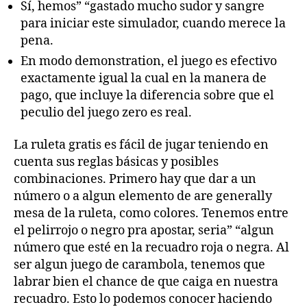
Sí, hemos” “gastado mucho sudor y sangre
para iniciar este simulador, cuando merece la
pena.
En modo demonstration, el juego es efectivo
exactamente igual la cual en la manera de
pago, que incluye la diferencia sobre que el
peculio del juego zero es real.
La ruleta gratis es fácil de jugar teniendo en
cuenta sus reglas básicas y posibles
combinaciones. Primero hay que dar a un
número o a algun elemento de are generally
mesa de la ruleta, como colores. Tenemos entre
el pelirrojo o negro pra apostar, seria” “algun
número que esté en la recuadro roja o negra. Al
ser algun juego de carambola, tenemos que
labrar bien el chance de que caiga en nuestra
recuadro. Esto lo podemos conocer haciendo