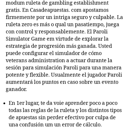
modum ruleta de gambling establishment
gratis. En Casadeapuestas. com apostamos
firmemente por un intriga seguro y culpable. La
ruleta zero es más o qual un pasatiempo, juega
con control y responsablemente. El Paroli
Simulator Game em virtude de explorar la
estrategia de progresión más ganada. Usted
puede configurar el simulador de cómo
veterans administration a actuar durante la
sesión para simulación Paroli para una manera
potente y flexible. Usualmente el jugador Paroli
aumentará los puntos en caso sobre un evento
ganador.
En 1er lugar, te da voie aprender poco a poco
todas las reglas de la ruleta y los distintos tipos
de apuestas sin perder efectivo por culpa de
una confusión um un error de cálculo.