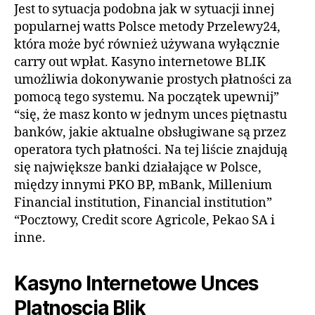
Jest to sytuacja podobna jak w sytuacji innej
popularnej watts Polsce metody Przelewy24,
która może być również używana wyłącznie
carry out wpłat. Kasyno internetowe BLIK
umożliwia dokonywanie prostych płatności za
pomocą tego systemu. Na początek upewnij”
“się, że masz konto w jednym unces piętnastu
banków, jakie aktualne obsługiwane są przez
operatora tych płatności. Na tej liście znajdują
się największe banki działające w Polsce,
między innymi PKO BP, mBank, Millenium
Financial institution, Financial institution”
“Pocztowy, Credit score Agricole, Pekao SA i
inne.
Kasyno Internetowe Unces
Platnoscia Blik