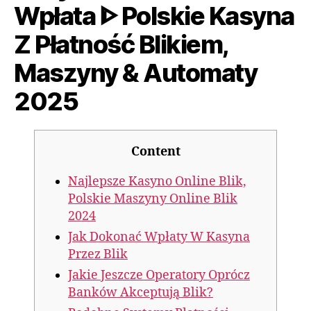
Wpłata ᐈ Polskie Kasyna
Z Płatność Blikiem,
Maszyny & Automaty
2025
Content
Najlepsze Kasyno Online Blik,
Polskie Maszyny Online Blik
2024
Jak Dokonać Wpłaty W Kasyna
Przez Blik
Jakie Jeszcze Operatory Oprócz
Banków Akceptują Blik?