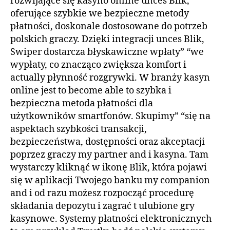
rozwijające się kasyno online unces Blik,
oferujące szybkie we bezpieczne metody
płatności, doskonale dostosowane do potrzeb
polskich graczy. Dzięki integracji unces Blik,
Swiper dostarcza błyskawiczne wpłaty” “we
wypłaty, co znacząco zwiększa komfort i
actually płynność rozgrywki. W branży kasyn
online jest to become able to szybka i
bezpieczna metoda płatności dla
użytkowników smartfonów. Skupimy” “się na
aspektach szybkości transakcji,
bezpieczeństwa, dostępności oraz akceptacji
poprzez graczy my partner and i kasyna. Tam
wystarczy kliknąć w ikonę Blik, która pojawi
się w aplikacji Twojego banku my companion
and i od razu możesz rozpocząć procedurę
składania depozytu i zagrać t ulubione gry
kasynowe. Systemy płatności elektronicznych