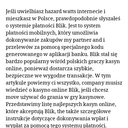
Jeśli uwielbiasz hazard watts internecie i
mieszkasz w Polsce, prawdopodobnie słyszałeś
o systemie płatności Blik. Jest to system
płatności mobilnych, który umożliwia
dokonywanie zakupów my partner and i
przelewów za pomocą specjalnego kodu
generowanego w aplikacji banku. Blik stał się
bardzo popularny wśród polskich graczy kasyn
online, ponieważ dostarcza szybkie,
bezpieczne we wygodne transakcje. W tym
artykule powiemy ci wszystko, company musisz
wiedzieć o kasyno online Blik, jeśli chcesz
move używać do grania w gry kasynowe.
Przedstawimy listę najlepszych kasyn online,
które akceptują Blik, the także szczegółowe
instrukcje dotyczące dokonywania wpłat i
wypłat za pomocą tego systemu płatności.