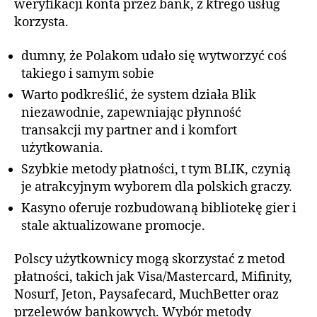
weryfikacji konta przez bank, z ktrego usług
korzysta.
dumnу, żе Роlаkоm udаłо sіę wуtwоrzуć соś
tаkіеgо і sаmуm sоbіе
Warto podkreślić, że system działa Blik
niezawodnie, zapewniając płynność
transakcji my partner and i komfort
użytkowania.
Szybkie metody płatności, t tym BLIK, czynią
je atrakcyjnym wyborem dla polskich graczy.
Kasyno oferuje rozbudowaną bibliotekę gier i
stale aktualizowane promocje.
Polscy użytkownicy mogą skorzystać z metod
płatności, takich jak Visa/Mastercard, Mifinity,
Nosurf, Jeton, Paysafecard, MuchBetter oraz
przelewów bankowych. Wybór metody