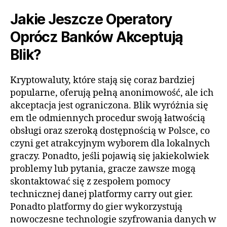
Jakie Jeszcze Operatory
Oprócz Banków Akceptują
Blik?
Kryptowaluty, które stają się coraz bardziej
popularne, oferują pełną anonimowość, ale ich
akceptacja jest ograniczona. Blik wyróżnia się
em tle odmiennych procedur swoją łatwością
obsługi oraz szeroką dostępnością w Polsce, co
czyni get atrakcyjnym wyborem dla lokalnych
graczy. Ponadto, jeśli pojawią się jakiekolwiek
problemy lub pytania, gracze zawsze mogą
skontaktować się z zespołem pomocy
technicznej danej platformy carry out gier.
Ponadto platformy do gier wykorzystują
nowoczesne technologie szyfrowania danych w