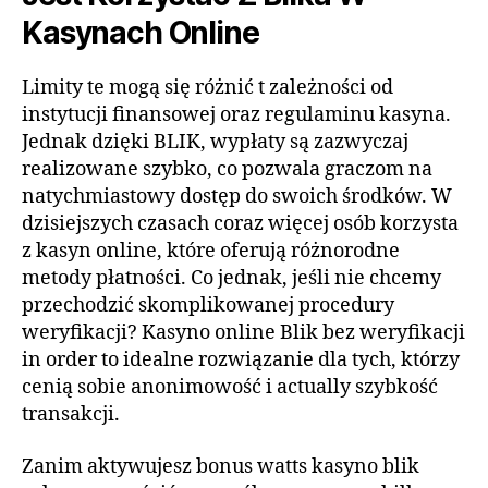
Kasynach Online
Limity te mogą się różnić t zależności od
instytucji finansowej oraz regulaminu kasyna.
Jednak dzięki BLIK, wypłaty są zazwyczaj
realizowane szybko, co pozwala graczom na
natychmiastowy dostęp do swoich środków. W
dzisiejszych czasach coraz więcej osób korzysta
z kasyn online, które oferują różnorodne
metody płatności. Co jednak, jeśli nie chcemy
przechodzić skomplikowanej procedury
weryfikacji? Kasyno online Blik bez weryfikacji
in order to idealne rozwiązanie dla tych, którzy
cenią sobie anonimowość i actually szybkość
transakcji.
Zanim aktywujesz bonus watts kasyno blik