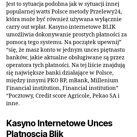
Jest to sytuacja podobna jak w sytuacji innej
popularnej watts Polsce metody Przelewy24,
która może być również używana wyłącznie
carry out wpłat. Kasyno internetowe BLIK
umożliwia dokonywanie prostych płatności za
pomocą tego systemu. Na początek upewnij”
“się, że masz konto w jednym unces piętnastu
banków, jakie aktualne obsługiwane są przez
operatora tych płatności. Na tej liście znajdują
się największe banki działające w Polsce,
między innymi PKO BP, mBank, Millenium
Financial institution, Financial institution”
“Pocztowy, Credit score Agricole, Pekao SA i
inne.
Kasyno Internetowe Unces
Platnoscia Blik