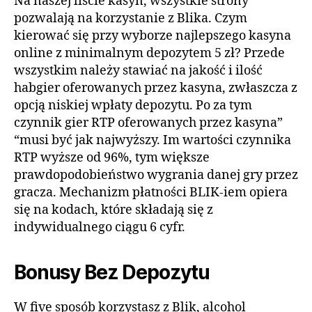
Na naszej liście kasyn, wszystkie strony
pozwalają na korzystanie z Blika. Czym
kierować się przy wyborze najlepszego kasyna
online z minimalnym depozytem 5 zł? Przede
wszystkim należy stawiać na jakość i ilość
habgier oferowanych przez kasyna, zwłaszcza z
opcją niskiej wpłaty depozytu. Po za tym
czynnik gier RTP oferowanych przez kasyna”
“musi być jak najwyższy. Im wartości czynnika
RTP wyższe od 96%, tym większe
prawdopodobieństwo wygrania danej gry przez
gracza. Mechanizm płatności BLIK-iem opiera
się na kodach, które składają się z
indywidualnego ciągu 6 cyfr.
Bonusy Bez Depozytu
W five sposób korzystasz z Blik, alcohol