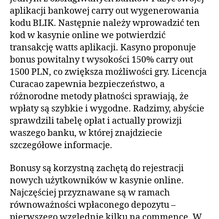
aplikacji bankowej carry out wygenerowania
kodu BLIK. Następnie należy wprowadzić ten
kod w kasynie online we potwierdzić
transakcję watts aplikacji. Kasyno proponuje
bonus powitalny t wysokości 150% carry out
1500 PLN, co zwiększa możliwości gry. Licencja
Curacao zapewnia bezpieczeństwo, a
różnorodne metody płatności sprawiają, że
wpłaty są szybkie i wygodne. Radzimy, abyście
sprawdzili tabelę opłat i actually prowizji
waszego banku, w której znajdziecie
szczegółowe informacje.
Bonusy są korzystną zachętą do rejestracji
nowych użytkowników w kasynie online.
Najczęściej przyznawane są w ramach
równoważności wpłaconego depozytu –
pierwszego względnie kilku na commence. W