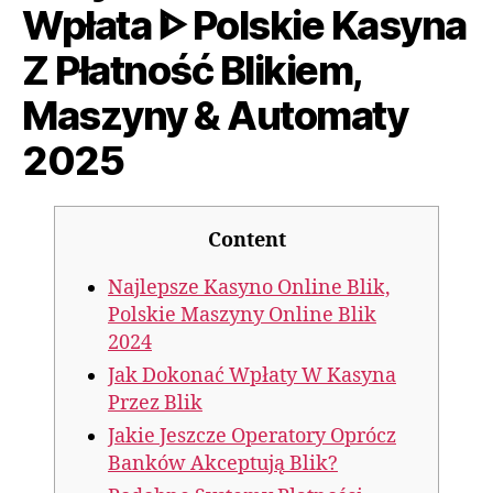
Wpłata ᐈ Polskie Kasyna
Z Płatność Blikiem,
Maszyny & Automaty
2025
Content
Najlepsze Kasyno Online Blik,
Polskie Maszyny Online Blik
2024
Jak Dokonać Wpłaty W Kasyna
Przez Blik
Jakie Jeszcze Operatory Oprócz
Banków Akceptują Blik?