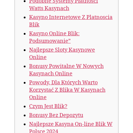
Podobne Systemy Płatności
Watts Kasynach
Kasyno Internetowe Z Platnoscia
Blik
Kasyno Online Blik:
Podsumowanie”
Najlepsze Sloty Kasynowe
Online
Bonusy Powitalne W Nowych
Kasynach Online
Powody, Dla Których Warto
Korzystać Z Blika W Kasynach
Online
Czym Jest Blik?
Bonusy Bez Depozytu
Najlepsze Kasyna On-line Blik W
Polsce 2024