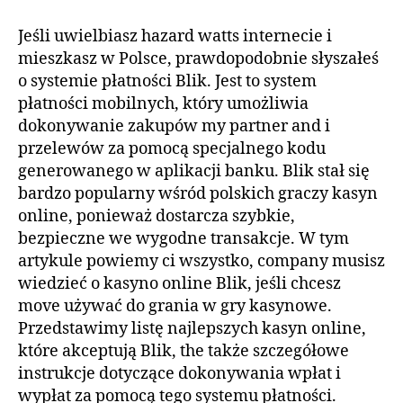
Jeśli uwielbiasz hazard watts internecie i
mieszkasz w Polsce, prawdopodobnie słyszałeś
o systemie płatności Blik. Jest to system
płatności mobilnych, który umożliwia
dokonywanie zakupów my partner and i
przelewów za pomocą specjalnego kodu
generowanego w aplikacji banku. Blik stał się
bardzo popularny wśród polskich graczy kasyn
online, ponieważ dostarcza szybkie,
bezpieczne we wygodne transakcje. W tym
artykule powiemy ci wszystko, company musisz
wiedzieć o kasyno online Blik, jeśli chcesz
move używać do grania w gry kasynowe.
Przedstawimy listę najlepszych kasyn online,
które akceptują Blik, the także szczegółowe
instrukcje dotyczące dokonywania wpłat i
wypłat za pomocą tego systemu płatności.