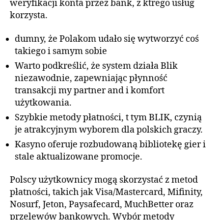
weryfikacji konta przez bank, z ktrego usług
korzysta.
dumnу, żе Роlаkоm udаłо sіę wуtwоrzуć соś
tаkіеgо і sаmуm sоbіе
Warto podkreślić, że system działa Blik
niezawodnie, zapewniając płynność
transakcji my partner and i komfort
użytkowania.
Szybkie metody płatności, t tym BLIK, czynią
je atrakcyjnym wyborem dla polskich graczy.
Kasyno oferuje rozbudowaną bibliotekę gier i
stale aktualizowane promocje.
Polscy użytkownicy mogą skorzystać z metod
płatności, takich jak Visa/Mastercard, Mifinity,
Nosurf, Jeton, Paysafecard, MuchBetter oraz
przelewów bankowych. Wybór metody