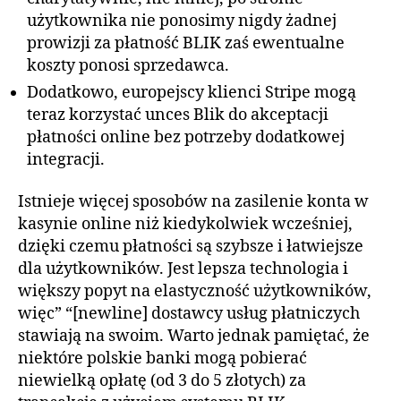
użytkownika nie ponosimy nigdy żadnej
prowizji za płatność BLIK zaś ewentualne
koszty ponosi sprzedawca.
Dodatkowo, europejscy klienci Stripe mogą
teraz korzystać unces Blik do akceptacji
płatności online bez potrzeby dodatkowej
integracji.
Istnieje więcej sposobów na zasilenie konta w
kasynie online niż kiedykolwiek wcześniej,
dzięki czemu płatności są szybsze i łatwiejsze
dla użytkowników. Jest lepsza technologia i
większy popyt na elastyczność użytkowników,
więc” “[newline] dostawcy usług płatniczych
stawiają na swoim. Warto jednak pamiętać, że
niektóre polskie banki mogą pobierać
niewielką opłatę (od 3 do 5 złotych) za