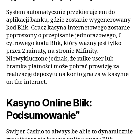
System automatycznie przekieruje em do
aplikacji banku, gdzie zostanie wygenerowany
kod Blik. Gracz kasyna internetowego zostanie
poproszony o przepisanie jednorazowego, 6-
cyfrowego kodu Blik, który ważny jest tylko
przez 2 minuty, na stronie Mifinity.
Niewykluczone jednak, że mike user lub
bramka płatności może pobrać prowizję za
realizację depozytu na konto gracza w kasynie
on the internet.
Kasyno Online Blik:
Podsumowanie”
Swiper Casino to always be able to dynamicznie