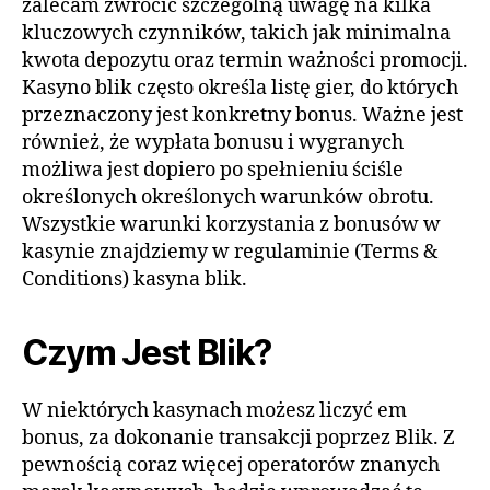
zalecam zwrócić szczególną uwagę na kilka
kluczowych czynników, takich jak minimalna
kwota depozytu oraz termin ważności promocji.
Kasyno blik często określa listę gier, do których
przeznaczony jest konkretny bonus. Ważne jest
również, że wypłata bonusu i wygranych
możliwa jest dopiero po spełnieniu ściśle
określonych określonych warunków obrotu.
Wszystkie warunki korzystania z bonusów w
kasynie znajdziemy w regulaminie (Terms &
Conditions) kasyna blik.
Czym Jest Blik?
W niektórych kasynach możesz liczyć em
bonus, za dokonanie transakcji poprzez Blik. Z
pewnością coraz więcej operatorów znanych