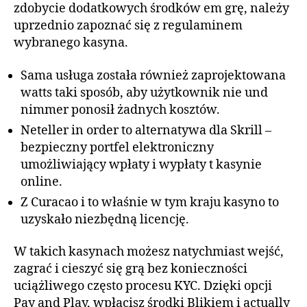
zdobycie dodatkowych środków em grę, należy
uprzednio zapoznać się z regulaminem
wybranego kasyna.
Sama usługa została również zaprojektowana
watts taki sposób, aby użytkownik nie und
nimmer ponosił żadnych kosztów.
Neteller in order to alternatywa dla Skrill –
bezpieczny portfel elektroniczny
umożliwiający wpłaty i wypłaty t kasynie
online.
Z Curacao i to właśnie w tym kraju kasyno to
uzyskało niezbędną licencję.
W takich kasynach możesz natychmiast wejść,
zagrać i cieszyć się grą bez konieczności
uciążliwego często procesu KYC. Dzięki opcji
Pay and Play, wpłacisz środki Blikiem i actually