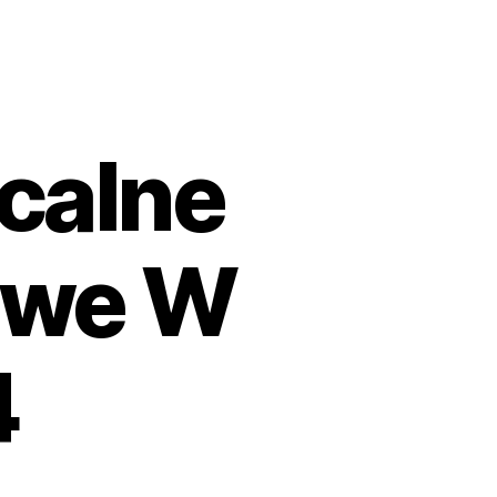
calne
owe W
4