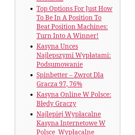
Top Options For Just How
To Be In A Position To
Beat Position Machines:
Turn Into A Winner!
Kasyna Unces
Najlepszymi Wypłatami:
Podsumowanie
Spinbetter – Zwrot Dla
Gracza 97, 76%
Kasyna Online W Polsce:
Błędy Graczy
Najlepiej Wypłacalne
Kasyna Internetowe W
Polsce ️ Wypłacalne