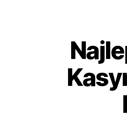
Najl
Kasy