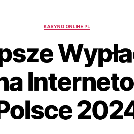
Categories
KASYNO ONLINE PL
epsze Wypła
na Internet
Polsce 202