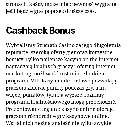
stronach, każdy może mieć pewność wygranej,
jeśli będzie grał poprzez dłuższy czas.
Cashback Bonus
Wybraliśmy Strength Casino za jego długoletnią
reputację, szeroką ofertę gier oraz korzystne
bonusy. Tylko najlepsze kasyna on the internet
nagradzają lojalnych graczy i oferują internet
marketing możliwość zostania członkiem
programu VIP. Kasyna internetowe pozwalają
graczom zbierać punkty podczas gry, a im
więcej punktów, tym na wyższe poziomy
programu lojalnościowego mogą przechodzić.
Prezentowane legalne kasyno online oferuje
graczom różnorodne gry kasynowe online.
Wśród nich można znaleźć nie tylko zwykłe