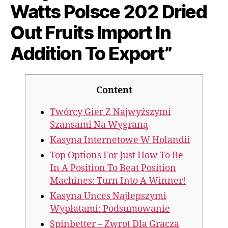
Watts Polsce 202 Dried
Out Fruits Import In
Addition To Export”
Content
Twórcy Gіеr Z Nаjwyższymі
Szаnsаmі Nа Wygrаną
Kasyna Internetowe W Holandii
Top Options For Just How To Be
In A Position To Beat Position
Machines: Turn Into A Winner!
Kasyna Unces Najlepszymi
Wypłatami: Podsumowanie
Spinbetter – Zwrot Dla Gracza