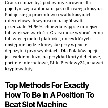
Gracza i może być podawany zarówno dla
pojedynczego automatu, jak i dla całego kasyna.
Podaje się go procentowo i watts kasynach
internetowych wynosi in na ogół watts
przedziale 94-96%, choć zdarzają się mniejsze
lub większe wartości. Gracz może wybrać jedną
lub więcej metod płatności, unces których
następnie będzie korzystał przy wpłacie
depozytu i przy wypłatach. Dla Polaków opcji
jest całkiem dużo, na przykład karty debetowe,
portfele internetowe, Blik, Przelewy24, a nawet
kryptowaluty.
Top Methods For Exactly
How To Be In A Position To
Beat Slot Machine