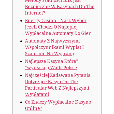
Metody Płatności Blik Jest
Bezpieczne W Kasynach On The
Internet?
Energy Casino – Nasz Wybór,
Jeżeli Chodzi O Najlepiej
Wypłacalne Automaty Do Gier
Automaty Z Najwyższymi
Współczynnikami Wypłat I
Szansami Na Wygraną
Najlepsze Kasyna Które”
“wypłacają Watts Polsce
Najczęściej Zadawane Pytania
Dotyczące Kasyn On The
Particular Web Z Najlepszymi
Wypłatami
Co Znaczy Wypłacalne Kasyno
Online?