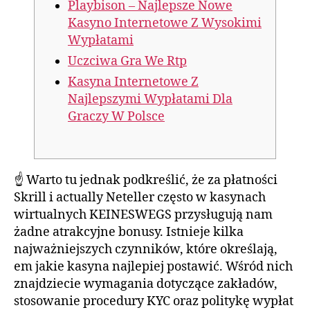
Playbison – Najlepsze Nowe
Kasyno Internetowe Z Wysokimi
Wypłatami
Uczciwa Gra We Rtp
Kasyna Internetowe Z
Najlepszymi Wypłatami Dla
Graczy W Polsce
☝ Warto tu jednak podkreślić, że za płatności
Skrill i actually Neteller często w kasynach
wirtualnych KEINESWEGS przysługują nam
żadne atrakcyjne bonusy. Istnieje kilka
najważniejszych czynników, które określają,
em jakie kasyna najlepiej postawić. Wśród nich
znajdziecie wymagania dotyczące zakładów,
stosowanie procedury KYC oraz politykę wypłat