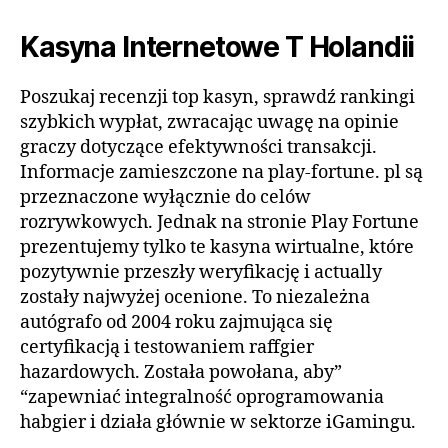
Kasyna Internetowe T Holandii
Poszukaj recenzji top kasyn, sprawdź rankingi
szybkich wypłat, zwracając uwagę na opinie
graczy dotyczące efektywności transakcji.
Informacje zamieszczone na play-fortune. pl są
przeznaczone wyłącznie do celów
rozrywkowych. Jednak na stronie Play Fortune
prezentujemy tylko te kasyna wirtualne, które
pozytywnie przeszły weryfikację i actually
zostały najwyżej ocenione. To niezależna
autógrafo od 2004 roku zajmująca się
certyfikacją i testowaniem raffgier
hazardowych. Została powołana, aby”
“zapewniać integralność oprogramowania
habgier i działa głównie w sektorze iGamingu.