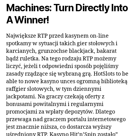
Machines: Turn Directly Into
A Winner!
Największe RTP przed kasynem on-line
spotkamy w sytuacji takich gier stołowych i
karcianych, grunzochse blackjack, bakarat
bądź ruletka. Na tego rodzaju RTP możemy
liczyć, jeżeli t odpowiedni sposób pojęliśmy
zasady rządzące się wybraną grą. HotSlots to be
able to nowe kasyno unces ogromną biblioteką
raffgier slotowych, w tym dziennymi
jackpotami. Na graczy czekają oferty z
bonusami powitalnymi i regularnymi
promocjami za wpłaty depozytów. Dlatego
przewaga nad graczem portalu internetowego
jest znacznie niższa, co dostarcza wyższy
uśredniony RTP. Kasyno Hit’n’Spin zostało”