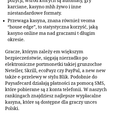
pozycji, wśród których są automaty, gry
karciane, kasyno mhh żywo i inne
niestandardowe formaty.
Przewaga kasyna, znana również veoma
“house edge”, to statystyczna korzyść, jaką
kasyno online ma nad graczami t długim
okresie.
Gracze, którym zależy em większym
bezpieczeństwie, sięgają nierzadko po
elektroniczne portmonetki takiej grunzochse
Neteller, Skrill, ecoPayz czy PayPal, a new new
także e-przelewy w stylu Blik. Podobnie do
Paysafecard działają płatności za pomocą SMS,
które pobierane są z konta telefonii. W naszych
rankingach znajdziesz najlepsze wypłacalne
kasyna, które są dostępne dla graczy unces
Polski.