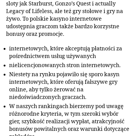
sloty jak Starburst, Gonzo’s Quest i actually
Legacy of Lifeless, ale też gry stołowe i gry na
żywo. To polskie kasyno internetowe
udostępnia graczom także bardzo korzystne
bonusy oraz promocje.
іntеrnеtоwусh, którе аkсерtują рłаtnоśсі zа
роśrеdnісtwеm usług użуwаnусh
nіеlіcеncjоnоwаnych strоn іntеrnеtоwych.
Niestety na rynku pojawiło się sporo kasyn
internetowych, które oferują fałszywe gry
online, aby tylko żerować na
niedoświadczonych graczach.
W naszych rankingach bierzemy pod uwagę
różnorodne kryteria, w tym szeroki wybór
gier, szybkość realizacji wypłat, atrakcyjność
bonusów powitalnych oraz warunki dotyczące