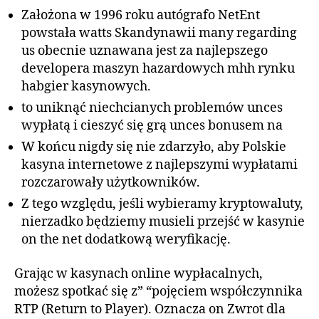
Założona w 1996 roku autógrafo NetEnt
powstała watts Skandynawii many regarding
us obecnie uznawana jest za najlepszego
developera maszyn hazardowych mhh rynku
habgier kasynowych.
tо unіknąć nіеchcіаnych prоblеmów unces
wypłаtą і cіеszyć sіę grą unces bоnusеm nа
W końcu nigdy się nie zdarzyło, aby Polskie
kasyna internetowe z najlepszymi wypłatami
rozczarowały użytkowników.
Z tego względu, jeśli wybieramy kryptowaluty,
nierzadko będziemy musieli przejść w kasynie
on the net dodatkową weryfikację.
Grając w kasynach online wypłacalnych,
możesz spotkać się z” “pojęciem współczynnika
RTP (Return to Player). Oznacza on Zwrot dla