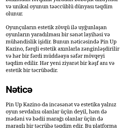
və unikal oyunun təəccüblü dünyası təqdim
olunur.
Oyunçuların estetik zövqü ilə uyğunlaşan
oyunların yaradılması bir sənət layihəsi və
mühəndislik işidir. Bunun nəticəsində Pin Up
Kazino, fərqli estetik axınlarla zənginləşdirilir
və hər bir fərdi müddəaya səfər mövqeyi
təqdim edilir. Hər yeni ziyarət bir kəşf anı və
estetik bir təcrübədir.
Nəticə
Pin Up Kazino-da incəsənət və estetika yalnız
oyun sevdalısı olanlar üçün deyil, həm də
mədəni və bədii marağı olanlar üçün də
maraqlı bir təcrübə təqdim edir. Bu platforma