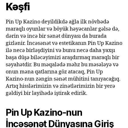
Kəşfi
Pin Up Kazino deyildikdə ağla ilk növbədə
maraqlı oyunlar və böyük həyəcanlar gəlsə də,
dərin və incə bir sənət dünyası da burada
gizlənir. İncəsənət və estetikanın Pin Up Kazino
ilə necə birləşdiyini və bunu necə daha yaxşı
başa düşə biləcəyimizi araşdırmaq maraqlı bir
səyahətdir. Bu məqalədə məhz bu məsələyə və
onun məna qatlarına göz atacaq, Pin Up
Kazino-nun zəngin sənət mühitini tanıyacağıq.
Artıq hisslərimizin və zinətlərimizin bir yerə
gəldiyi bir layihədə iştirak edirik.
Pin Up Kazino-nun
İncəsənət Dünyasına Giriş