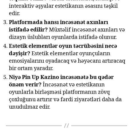
interaktiv əşyalar estetikanın əsasını təşkil
edir.
Platformada hansı incəsənət axınları
istifadə edilir?
Müxtəlif incəsənət axınları və
dizayn üslubları oyunlarda istifadə olunur.
Estetik elementlər oyun təcrübəsini necə
dəyişir?
Estetik elementlər oyunçuların
emosiyalarını oyadacaq və həyəcanı artıracaq
bir ortam yaradır.
Niyə Pin Up Kazino incəsənətə bu qədər
önəm verir?
İncəsənət və estetikanın
oyunlarla birləşməsi platformanın zövq
çoxluğunu artırır və fərdi ziyarətləri daha da
unudulmaz edir.