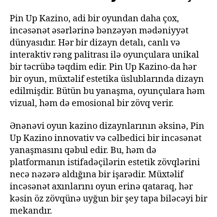
Pin Up Kazino, adi bir oyundan daha çox,
incəsənət əsərlərinə bənzəyən mədəniyyət
dünyasıdır. Hər bir dizayn detalı, canlı və
interaktiv rəng palitrası ilə oyunçulara unikal
bir təcrübə təqdim edir. Pin Up Kazino-da hər
bir oyun, müxtəlif estetika üslublarında dizayn
edilmişdir. Bütün bu yanaşma, oyunçulara həm
vizual, həm də emosional bir zövq verir.
Ənənəvi oyun kazino dizaynlarının əksinə, Pin
Up Kazino innovativ və cəlbedici bir incəsənət
yanaşmasını qəbul edir. Bu, həm də
platformanın istifadəçilərin estetik zövqlərini
necə nəzərə aldığına bir işarədir. Müxtəlif
incəsənət axınlarını oyun erinə qataraq, hər
kəsin öz zövqünə uyğun bir şey tapa biləcəyi bir
mekandır.