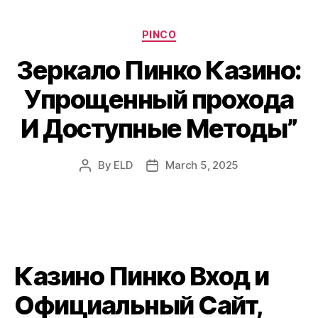
Categories
PINCO
Зеркало Пинко Казино:
Упрощенный прохода
И Доступные Методы”
By
ELD
March 5, 2025
Post
Post
author
date
Казино Пинко Вход и
Официальный Сайт,