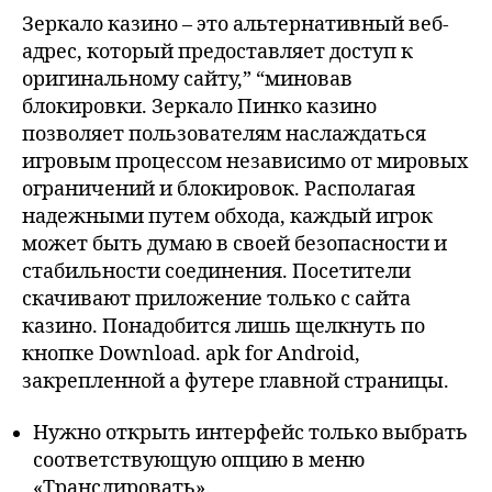
Зеркало казино – это альтернативный веб-
адрес, который предоставляет доступ к
оригинальному сайту,” “миновав
блокировки. Зеркало Пинко казино
позволяет пользователям наслаждаться
игровым процессом независимо от мировых
ограничений и блокировок. Располагая
надежными путем обхода, каждый игрок
может быть думаю в своей безопасности и
стабильности соединения. Посетители
скачивают приложение только с сайта
казино. Понадобится лишь щелкнуть по
кнопке Download. apk for Android,
закрепленной а футере главной страницы.
Нужно открыть интерфейс только выбрать
соответствующую опцию в меню
«Транслировать».