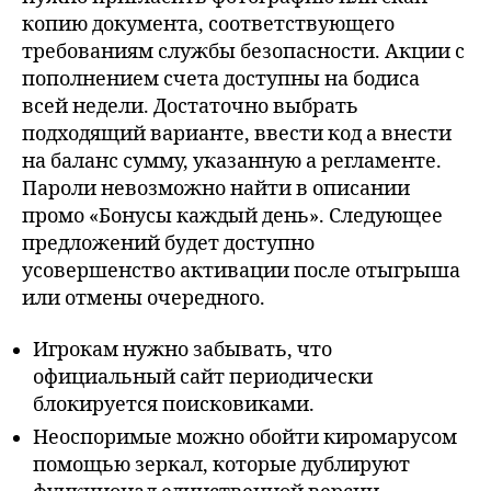
копию документа, соответствующего
требованиям службы безопасности. Акции с
пополнением счета доступны на бодиса
всей недели. Достаточно выбрать
подходящий варианте, ввести код а внести
на баланс сумму, указанную а регламенте.
Пароли невозможно найти в описании
промо «Бонусы каждый день». Следующее
предложений будет доступно
усовершенство активации после отыгрыша
или отмены очередного.
Игрокам нужно забывать, что
официальный сайт периодически
блокируется поисковиками.
Неоспоримые можно обойти киромарусом
помощью зеркал, которые дублируют