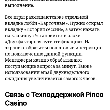
выполнение.
Все игры размещаются же отдельной
вкладке лобби «Карточные». Нужно открыл
вкладку «История сессий», а затем нажать
на клавишу «Установить» в блоке
«Двухфакторная аутентификация». На
экране отобразятся пошаговые инструкции
по подключению данной функции.
Менеджеры казино обрабатывают
поступающие вопроса за минут. Также
использовании email двухнедельного
ожидания увеличивается самого 2 часов.
Связь с Техподдержкой Pinco
Casino