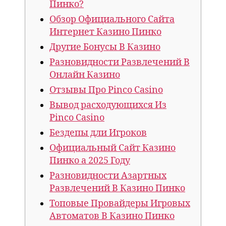
Пинко?
Обзор Официального Сайта
Интернет Казино Пинко
Другие Бонусы В Казино
Разновидности Развлечений В
Онлайн Казино
Отзывы Про Pinco Casino
Вывод расходующихся Из
Pinco Casino
Бездепы дли Игроков
Официальный Сайт Казино
Пинко а 2025 Году
Разновидности Азартных
Развлечений В Казино Пинко
Топовые Провайдеры Игровых
Автоматов В Казино Пинко