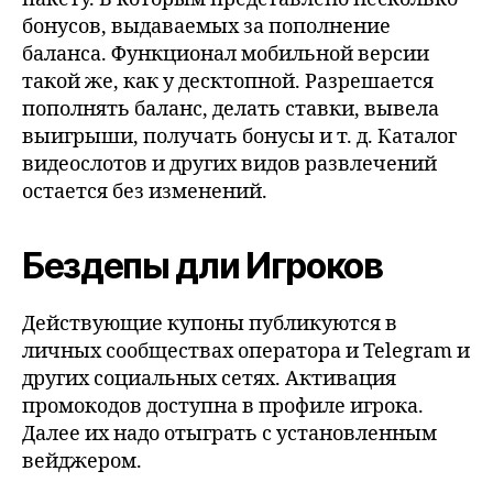
бонусов, выдаваемых за пополнение
баланса. Функционал мобильной версии
такой же, как у десктопной. Разрешается
пополнять баланс, делать ставки, вывела
выигрыши, получать бонусы и т. д. Каталог
видеослотов и других видов развлечений
остается без изменений.
Бездепы дли Игроков
Действующие купоны публикуются в
личных сообществах оператора и Telegram и
других социальных сетях. Активация
промокодов доступна в профиле игрока.
Далее их надо отыграть с установленным
вейджером.