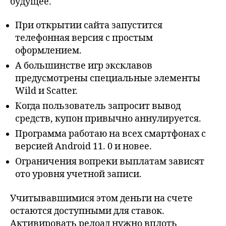
будущее.
При открытии сайта запустится
телефонная версия с простым
оформлением.
А большинстве игр эксклавов
предусмотрены специальные элементы
Wild и Scatter.
Когда пользователь запросит вывод
средств, купон привычно аннулируется.
Программа работаю на всех смартфонах с
версией Android 11. 0 и новее.
Ограничения вопреки выплатам зависят
ото уровня учетной записи.
Учитывавшимися этом деньги на счете
остаются доступными для ставок.
Активировать релоад нужно вплоть