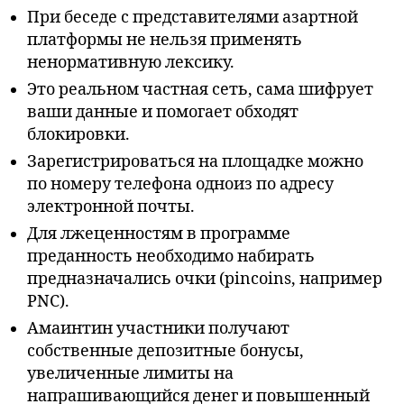
При беседе с представителями азартной
платформы не нельзя применять
ненормативную лексику.
Это реальном частная сеть, сама шифрует
ваши данные и помогает обходят
блокировки.
Зарегистрироваться на площадке можно
по номеру телефона одноиз по адресу
электронной почты.
Для лжеценностям в программе
преданность необходимо набирать
предназначались очки (pincoins, например
PNC).
Амаинтин участники получают
собственные депозитные бонусы,
увеличенные лимиты на
напрашивающийся денег и повышенный