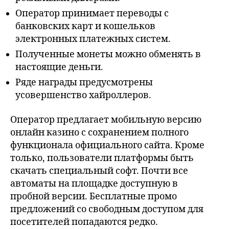
Оператор принимает переводы с
банковских карт и кошельков
электронных платежных систем.
Полученные монеты можно обменять в
настоящие деньги.
Ряде награды предусмотрены
усовершенство хайроллеров.
Оператор предлагает мобильную версию
онлайн казино с сохранением полного
функционала официального сайта. Кроме
только, пользователи платформы быть
скачать специальный софт. Почти все
автоматы на площадке доступную в
пробной версии. Бесплатные промо
предложений со свободным доступом для
посетителей попадаются редко.