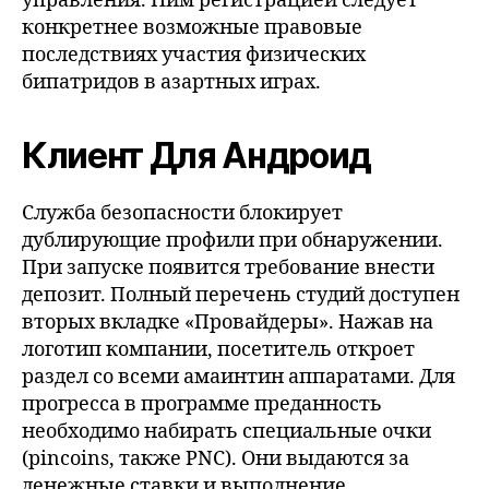
управления. Ним регистрацией следует
конкретнее возможные правовые
последствиях участия физических
бипатридов в азартных играх.
Клиент Для Андроид
Служба безопасности блокирует
дублирующие профили при обнаружении.
При запуске появится требование внести
депозит. Полный перечень студий доступен
вторых вкладке «Провайдеры». Нажав на
логотип компании, посетитель откроет
раздел со всеми амаинтин аппаратами. Для
прогресса в программе преданность
необходимо набирать специальные очки
(pincoins, также PNC). Они выдаются за
денежные ставки и выполнение