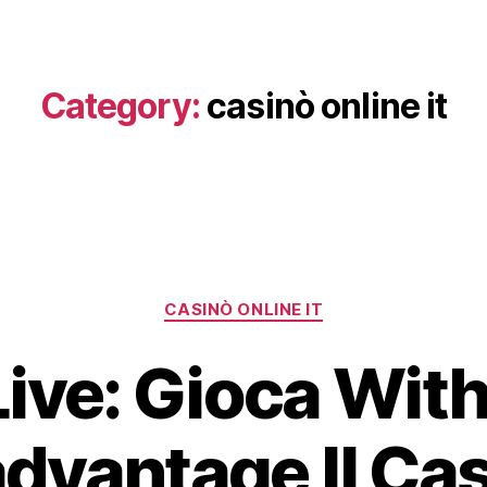
Category:
casinò online it
Categories
CASINÒ ONLINE IT
ive: Gioca With
advantage Il Ca