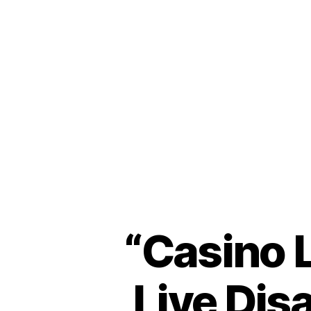
“Casino L
Live Dis