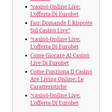
“casinò Online Live:
L’offerta Di Eurobet
Faq: Domande E Risposte
Sul Casinò Live”
“casinò Online Live:
L’offerta Di Eurobet
Come Giocare Al Casinò
Live Di Eurobet
Come Funziona Il Casinò
Are Living Online: Le
Caratteristiche
“casinò Online Live:
L’offerta Di Eurobet