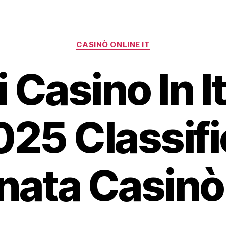
Categories
CASINÒ ONLINE IT
i Casino In It
025 Classifi
nata Casinò 