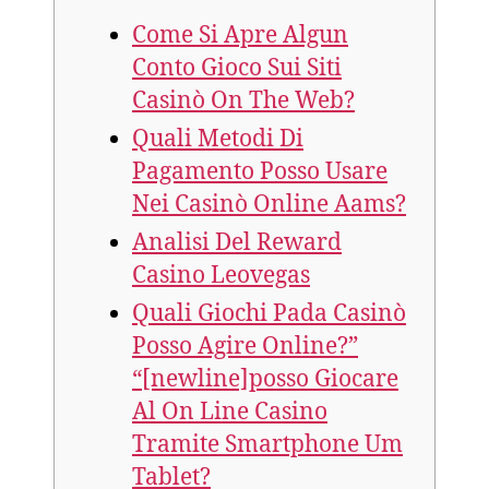
Come Si Apre Algun
Conto Gioco Sui Siti
Casinò On The Web?
Quali Metodi Di
Pagamento Posso Usare
Nei Casinò Online Aams?
Analisi Del Reward
Casino Leovegas
Quali Giochi Pada Casinò
Posso Agire Online?”
“[newline]posso Giocare
Al On Line Casino
Tramite Smartphone Um
Tablet?