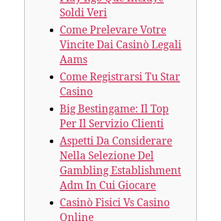
Soldi Veri
Come Prelevare Votre
Vincite Dai Casinò Legali
Aams
Come Registrarsi Tu Star
Casino
Big Bestingame: Il Top
Per Il Servizio Clienti
Aspetti Da Considerare
Nella Selezione Del
Gambling Establishment
Adm In Cui Giocare
Casinò Fisici Vs Casino
Online