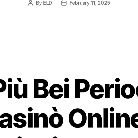
By
ELD
February 11, 2025
Post
Post
author
date
 Più Bei Perio
asinò Onlin