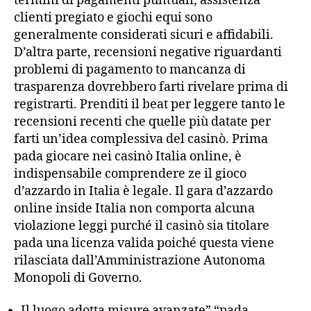
termini di pagamenti puntuali, assistenza
clienti pregiato e giochi equi sono
generalmente considerati sicuri e affidabili.
D’altra parte, recensioni negative riguardanti
problemi di pagamento to mancanza di
trasparenza dovrebbero farti rivelare prima di
registrarti. Prenditi il beat per leggere tanto le
recensioni recenti che quelle più datate per
farti un’idea complessiva del casinò. Prima
pada giocare nei casinò Italia online, è
indispensabile comprendere ze il gioco
d’azzardo in Italia è legale. Il gara d’azzardo
online inside Italia non comporta alcuna
violazione leggi purché il casinò sia titolare
pada una licenza valida poiché questa viene
rilasciata dall’Amministrazione Autonoma
Monopoli di Governo.
Il luogo adotta misure avanzate” “pada