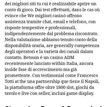
dei migliori siti tu cui è realizzabile aprire un
conto di gioco. Dai test effettuati, dans le cas où
evince che We migliori casinò offrono
assistenza tramite chat, email e telefono, con
risposte tempestive e professionali,
indipendentemente dal problema riscontrato.
Nella valutazione abbiamo tenuto conto della
disponibilità oraria, are generally competenza
degli operatori e la varietà dei canali dalam
contatto. Betsson è un casino ADM
recentemente lanciato within Italia, ancora
inside fase di accrescimento ma già
promettente. Con testimonial come Francesco
Totti at the una partnership que tiene il Napoli,
la piattaforma offre oltre 1800 slot, giochi da
tavolo e live con seller, inclusi game display.