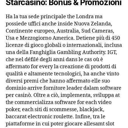
Starcasino: Bonus & Promozioni
Ha la tua sede principale the Londra ma
possiede uffici anche inside Nuova Zelanda,
Continente europeo, Australia, Sud Cameras,
Usa e Mezzogiorno America. Detiene più di 450
licenze di gioco globali o internazionali, inclusa
una della Fanghiglia Gambling Authority. IGT,
che nel défilé degli anni dans le cas où è
affermato for every la creazione di prodotti di
qualità e altamente tecnologici, ha anche vinto
diversi premi che hanno affermato elle suo
dominio arrive fornitore leader dalam software
per casinò. Oltre a ciò, implementa, sviluppa at
the commercializza software for each video
poker, each siti di scommesse, blackjack,
baccarat electronic roulette. Infine, tra le
piattaforme in cui poter giocare allesamt slot