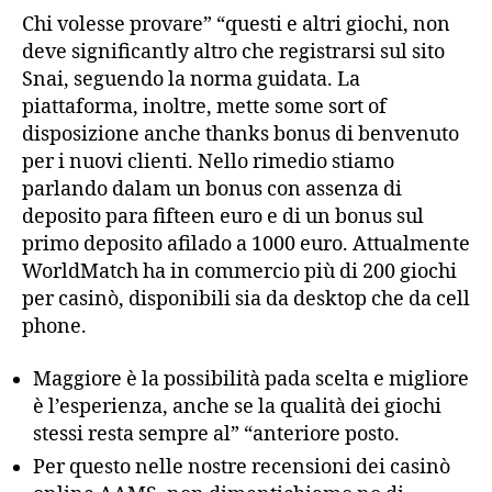
Chi volesse provare” “questi e altri giochi, non
deve significantly altro che registrarsi sul sito
Snai, seguendo la norma guidata. La
piattaforma, inoltre, mette some sort of
disposizione anche thanks bonus di benvenuto
per i nuovi clienti. Nello rimedio stiamo
parlando dalam un bonus con assenza di
deposito para fifteen euro e di un bonus sul
primo deposito afilado a 1000 euro. Attualmente
WorldMatch ha in commercio più di 200 giochi
per casinò, disponibili sia da desktop che da cell
phone.
Maggiore è la possibilità pada scelta e migliore
è l’esperienza, anche se la qualità dei giochi
stessi resta sempre al” “anteriore posto.
Per questo nelle nostre recensioni dei casinò