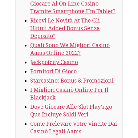
Giocare Al On Line Casino
Tramite Smartphone Um Tablet?
Ricevi Le Novità At The Gli
Ultimi Added Bonus Senza
Deposito”
Quali Sono We Migliori Casinò
Aams Online 2022?
Jackpotcity Casino
Fornitori Di Gioco
Starcasino: Bonus & Promozioni
I Migliori Casinò Online Per Il
Blackjack
Dove Giocare Alle Slot Play’ngo
Que Incluye Soldi Veri
Come Prelevare Votre Vincite Dai
Casinò Legali Aams