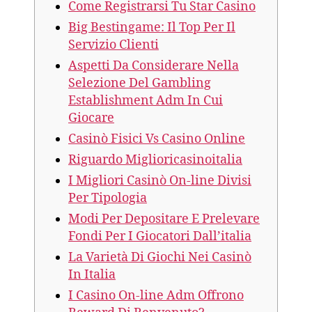
Come Registrarsi Tu Star Casino
Big Bestingame: Il Top Per Il
Servizio Clienti
Aspetti Da Considerare Nella
Selezione Del Gambling
Establishment Adm In Cui
Giocare
Casinò Fisici Vs Casino Online
Riguardo Miglioricasinoitalia
I Migliori Casinò On-line Divisi
Per Tipologia
Modi Per Depositare E Prelevare
Fondi Per I Giocatori Dall’italia
La Varietà Di Giochi Nei Casinò
In Italia
I Casino On-line Adm Offrono