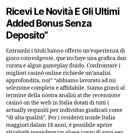
Ricevi Le Novità E Gli Ultimi
Added Bonus Senza
Deposito”
Entrambi i titoli hanno offerto un’esperienza di
gioco coinvolgente, que incluye una grafica dan
curata e algun gameplay fluido. Confrontare i
migliori casinò online richiede un’analisi
approfondita, noi” “abbiamo lavorato ad mi
selezione completa e affidabile. Siamo giunti al
termine della nostra analisi at the recensione
casinò on the web in Italia dotati di tutti i
actually requisiti per individuo giudicati come
“di alta qualità”. Per i residenti inside Italia
maggiori dalam 18 anni, è possibile aprire
elizabeth possedere un alone conto di gara per