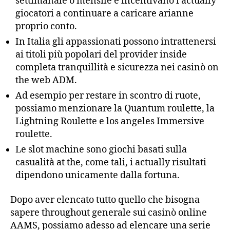
settimanale o mensile e incentivano i actually
giocatori a continuare a caricare arianne
proprio conto.
In Italia gli appassionati possono intrattenersi
ai titoli più popolari del provider inside
completa tranquillità e sicurezza nei casinò on
the web ADM.
Ad esempio per restare in scontro di ruote,
possiamo menzionare la Quantum roulette, la
Lightning Roulette e los angeles Immersive
roulette.
Le slot machine sono giochi basati sulla
casualità at the, come tali, i actually risultati
dipendono unicamente dalla fortuna.
Dopo aver elencato tutto quello che bisogna
sapere throughout generale sui casinò online
AAMS, possiamo adesso ad elencare una serie