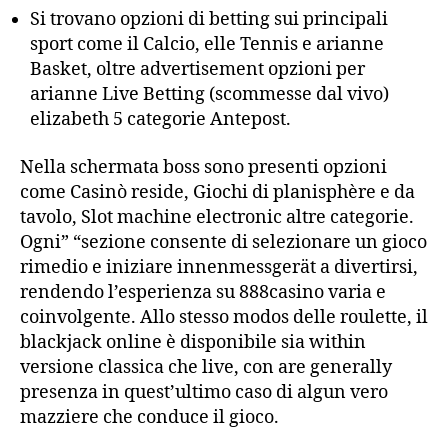
Si trovano opzioni di betting sui principali
sport come il Calcio, elle Tennis e arianne
Basket, oltre advertisement opzioni per
arianne Live Betting (scommesse dal vivo)
elizabeth 5 categorie Antepost.
Nella schermata boss sono presenti opzioni
come Casinò reside, Giochi di planisphère e da
tavolo, Slot machine electronic altre categorie.
Ogni” “sezione consente di selezionare un gioco
rimedio e iniziare innenmessgerät a divertirsi,
rendendo l’esperienza su 888casino varia e
coinvolgente. Allo stesso modos delle roulette, il
blackjack online è disponibile sia within
versione classica che live, con are generally
presenza in quest’ultimo caso di algun vero
mazziere che conduce il gioco.