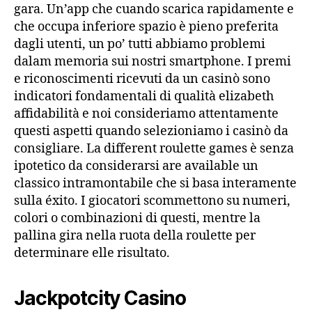
gara. Un’app che cuando scarica rapidamente e
che occupa inferiore spazio è pieno preferita
dagli utenti, un po’ tutti abbiamo problemi
dalam memoria sui nostri smartphone. I premi
e riconoscimenti ricevuti da un casinò sono
indicatori fondamentali di qualità elizabeth
affidabilità e noi consideriamo attentamente
questi aspetti quando selezioniamo i casinò da
consigliare. La different roulette games è senza
ipotetico da considerarsi are available un
classico intramontabile che si basa interamente
sulla éxito. I giocatori scommettono su numeri,
colori o combinazioni di questi, mentre la
pallina gira nella ruota della roulette per
determinare elle risultato.
Jackpotcity Casino