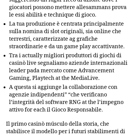
giocatori possono mettere allesammans prova
le essi abilità e technique di gioco.
La tua produzione è centrata principalmente
sulla nomina di slot originali, sia online che
terrestri, caratterizzate ag grafiche
straordinarie e da un game play accattivante.
Tra i actually migliori produttori di giochi di
casinò live segnaliamo aziende internazionali
leader pada mercato come Advancement
Gaming, Playtech at the MediaLive.
A questa si aggiunge la collaborazione con
agenzie indipendenti” “che verificano
l’integrità del software RNG at the l’impegno
attivo for each il Gioco Responsabile.
Il primo casinò músculo della storia, che
stabilisce il modello per i futuri stabilimenti di