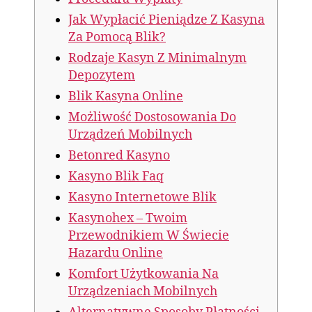
Jak Wypłacić Pieniądze Z Kasyna
Za Pomocą Blik?
Rodzaje Kasyn Z Minimalnym
Depozytem
Blik Kasyna Online
Możliwość Dostosowania Do
Urządzeń Mobilnych
Betonred Kasyno
Kasyno Blik Faq
Kasyno Internetowe Blik
Kasynohex – Twoim
Przewodnikiem W Świecie
Hazardu Online
Komfort Użytkowania Na
Urządzeniach Mobilnych