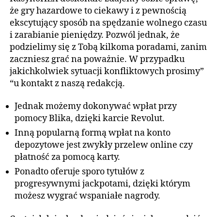
że gry hazardowe to ciekawy i z pewnością
ekscytujący sposób na spędzanie wolnego czasu
i zarabianie pieniędzy. Pozwól jednak, że
podzielimy się z Tobą kilkoma poradami, zanim
zaczniesz grać na poważnie. W przypadku
jakichkolwiek sytuacji konfliktowych prosimy”
“u kontakt z naszą redakcją.
Jednak możemy dokonywać wpłat przy
pomocy Blika, dzięki karcie Revolut.
Inną popularną formą wpłat na konto
depozytowe jest zwykły przelew online czy
płatność za pomocą karty.
Ponadto oferuje sporo tytułów z
progresywnymi jackpotami, dzięki którym
możesz wygrać wspaniałe nagrody.