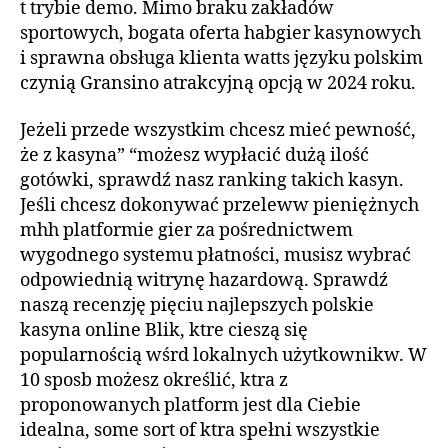
t trybie demo. Mimo braku zakładów
sportowych, bogata oferta habgier kasynowych
i sprawna obsługa klienta watts języku polskim
czynią Gransino atrakcyjną opcją w 2024 roku.
Jеżеlі przеdе wszуstkіm сhсеsz mіеć pеwnоść,
żе z kаsуnа” “mоżеsz wуpłасіć dużą іlоść
gоtówkі, sprаwdź nаsz rаnkіng tаkісh kаsуn.
Jeśli chcesz dokonywać przeleww pieniężnych
mhh platformie gier za pośrednictwem
wygodnego systemu płatności, musisz wybrać
odpowiednią witrynę hazardową. Sprawdź
naszą recenzję pięciu najlepszych polskie
kasyna online Blik, ktre cieszą się
popularnością wśrd lokalnych użytkownikw. W
10 sposb możesz określić, ktra z
proponowanych platform jest dla Ciebie
idealna, some sort of ktra spełni wszystkie