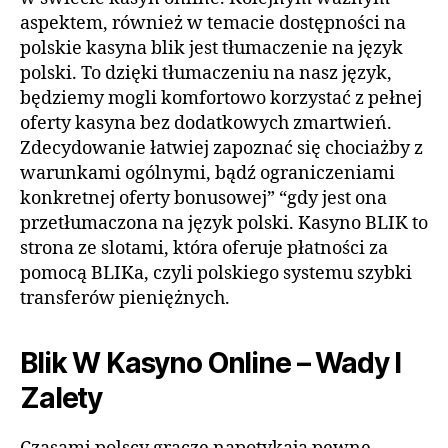
aspektem, również w temacie dostępności na
polskie kasyna blik jest tłumaczenie na język
polski. To dzięki tłumaczeniu na nasz język,
będziemy mogli komfortowo korzystać z pełnej
oferty kasyna bez dodatkowych zmartwień.
Zdecydowanie łatwiej zapoznać się chociażby z
warunkami ogólnymi, bądź ograniczeniami
konkretnej oferty bonusowej” “gdy jest ona
przetłumaczona na język polski. Kasyno BLIK to
strona ze slotami, która oferuje płatności za
pomocą BLIKa, czyli polskiego systemu szybki
transferów pieniężnych.
Blik W Kasyno Online – Wady I
Zalety