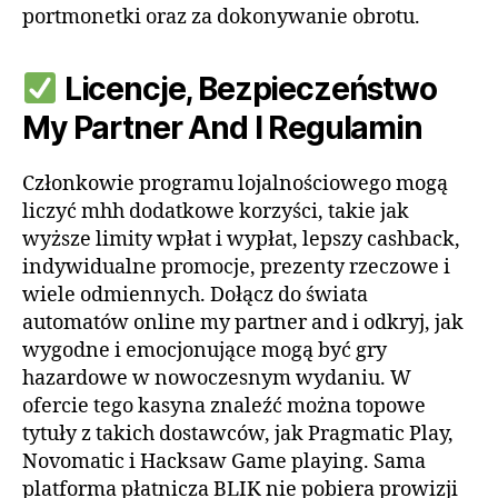
portmonetki oraz za dokonywanie obrotu.
Licencje, Bezpieczeństwo
My Partner And I Regulamin
Członkowie programu lojalnościowego mogą
liczyć mhh dodatkowe korzyści, takie jak
wyższe limity wpłat i wypłat, lepszy cashback,
indywidualne promocje, prezenty rzeczowe i
wiele odmiennych. Dołącz do świata
automatów online my partner and i odkryj, jak
wygodne i emocjonujące mogą być gry
hazardowe w nowoczesnym wydaniu. W
ofercie tego kasyna znaleźć można topowe
tytuły z takich dostawców, jak Pragmatic Play,
Novomatic i Hacksaw Game playing. Sama
platforma płatnicza BLIK nie pobiera prowizji