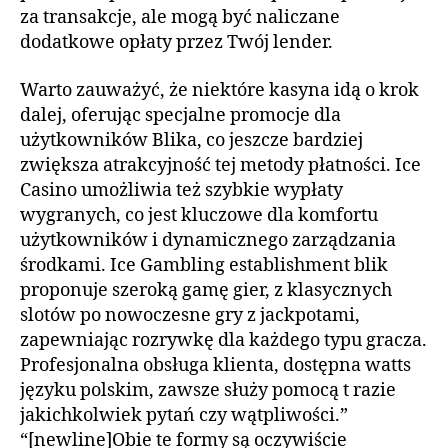
za transakcje, ale mogą być naliczane
dodatkowe opłaty przez Twój lender.
Warto zauważyć, że niektóre kasyna idą o krok
dalej, oferując specjalne promocje dla
użytkowników Blika, co jeszcze bardziej
zwiększa atrakcyjność tej metody płatności. Ice
Casino umożliwia też szybkie wypłaty
wygranych, co jest kluczowe dla komfortu
użytkowników i dynamicznego zarządzania
środkami. Ice Gambling establishment blik
proponuje szeroką gamę gier, z klasycznych
slotów po nowoczesne gry z jackpotami,
zapewniając rozrywkę dla każdego typu gracza.
Profesjonalna obsługa klienta, dostępna watts
języku polskim, zawsze służy pomocą t razie
jakichkolwiek pytań czy wątpliwości.”
“[newline]Obie te formy są oczywiście