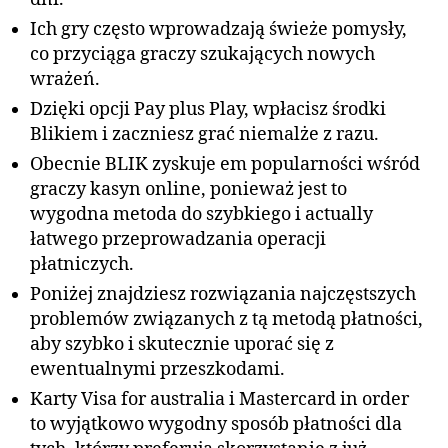
Ich gry często wprowadzają świeże pomysły,
co przyciąga graczy szukających nowych
wrażeń.
Dzięki opcji Pay plus Play, wpłacisz środki
Blikiem i zaczniesz grać niemalże z razu.
Obecnie BLIK zyskuje em popularności wśród
graczy kasyn online, ponieważ jest to
wygodna metoda do szybkiego i actually
łatwego przeprowadzania operacji
płatniczych.
Poniżej znajdziesz rozwiązania najczęstszych
problemów związanych z tą metodą płatności,
aby szybko i skutecznie uporać się z
ewentualnymi przeszkodami.
Karty Visa for australia i Mastercard in order
to wyjątkowo wygodny sposób płatności dla