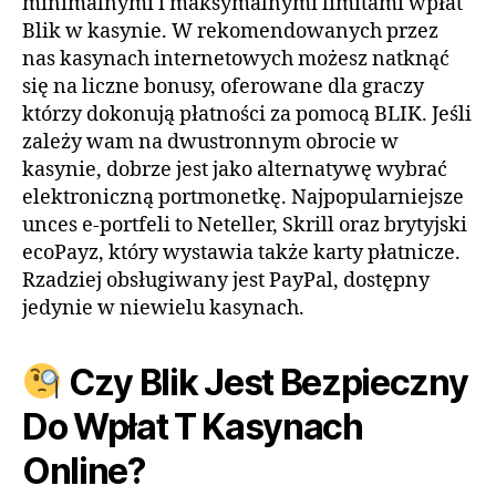
minimalnymi i maksymalnymi limitami wpłat
Blik w kasynie. W rekomendowanych przez
nas kasynach internetowych możesz natknąć
się na liczne bonusy, oferowane dla graczy
którzy dokonują płatności za pomocą BLIK. Jeśli
zależy wam na dwustronnym obrocie w
kasynie, dobrze jest jako alternatywę wybrać
elektroniczną portmonetkę. Najpopularniejsze
unces e-portfeli to Neteller, Skrill oraz brytyjski
ecoPayz, który wystawia także karty płatnicze.
Rzadziej obsługiwany jest PayPal, dostępny
jedynie w niewielu kasynach.
Czy Blik Jest Bezpieczny
Do Wpłat T Kasynach
Online?