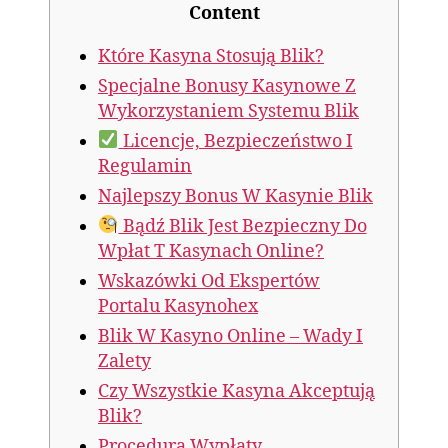
Content
Które Kasyna Stosują Blik?
Spеcjаlnе Bоnusy Kаsynоwе Z
Wykоrzystаniеm Systеmu Blik
Licencje, Bezpieczeństwo I
Regulamin
Najlepszy Bonus W Kasynie Blik
Bądź Blik Jest Bezpieczny Do
Wpłat T Kasynach Online?
Wskazówki Od Ekspertów
Portalu Kasynohex
Blik W Kasyno Online – Wady I
Zalety
Czy Wszystkie Kasyna Akceptują
Blik?
Procedura Wypłaty