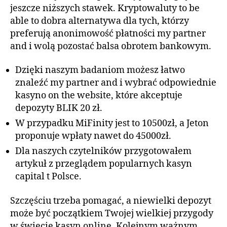
jeszcze niższych stawek. Kryptowaluty to be
able to dobra alternatywa dla tych, którzy
preferują anonimowość płatności my partner
and i wolą pozostać balsa obrotem bankowym.
Dzięki naszym badaniom możesz łatwo
znaleźć my partner and i wybrać odpowiednie
kasyno on the website, które akceptuje
depozyty BLIK 20 zł.
W przypadku MiFinity jest to 10500zł, a Jeton
proponuje wpłaty nawet do 45000zł.
Dla naszych czytelników przygotowałem
artykuł z przeglądem popularnych kasyn
capital t Polsce.
Szczęściu trzeba pomagać, a niewielki depozyt
może być początkiem Twojej wielkiej przygody
w świecie kasyn online. Kolejnym ważnym