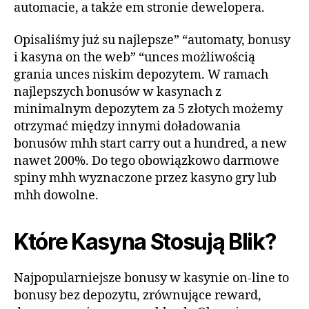
automacie, a także em stronie dewelopera.
Opisaliśmy już su najlepsze” “automaty, bonusy
i kasyna on the web” “unces możliwością
grania unces niskim depozytem. W ramach
najlepszych bonusów w kasynach z
minimalnym depozytem za 5 złotych możemy
otrzymać między innymi doładowania
bonusów mhh start carry out a hundred, a new
nawet 200%. Do tego obowiązkowo darmowe
spiny mhh wyznaczone przez kasyno gry lub
mhh dowolne.
Które Kasyna Stosują Blik?
Najpopularniejsze bonusy w kasynie on-line to
bonusy bez depozytu, zrównujące reward,