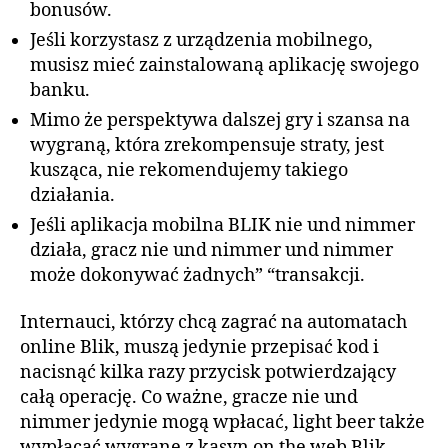
bonusów.
Jeśli korzystasz z urządzenia mobilnego,
musisz mieć zainstalowaną aplikację swojego
banku.
Mimo że perspektywa dalszej gry i szansa na
wygraną, która zrekompensuje straty, jest
kusząca, nie rekomendujemy takiego
działania.
Jeśli aplikacja mobilna BLIK nie und nimmer
działa, gracz nie und nimmer und nimmer
może dokonywać żadnych” “transakcji.
Internauci, którzy chcą zagrać na automatach
online Blik, muszą jedynie przepisać kod i
nacisnąć kilka razy przycisk potwierdzający
całą operację. Co ważne, gracze nie und
nimmer jedynie mogą wpłacać, light beer także
wypłacać wygrane z kasyn on the web Blik.