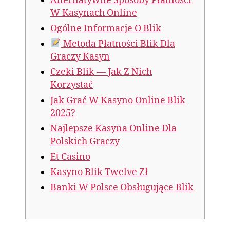
Alternatywne Sposoby Płatności
W Kasynach Online
Ogólne Informacje O Blik
Metoda Płatności Blik Dla
Graczy Kasyn
Czeki Blik — Jak Z Nich
Korzystać
Jak Grać W Kasyno Online Blik
2025?
Najlepsze Kasyna Online Dla
Polskich Graczy
Et Casino
Kasyno Blik Twelve Zł
Banki W Polsce Obsługujące Blik