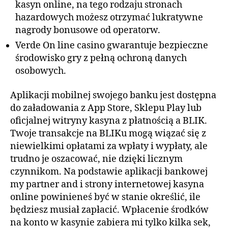
kasyn online, na tego rodzaju stronach
hazardowych możesz otrzymać lukratywne
nagrody bonusowe od operatorw.
Verde On line casino gwarantuje bezpieczne
środowisko gry z pełną ochroną danych
osobowych.
Aplikacji mobilnej swojego banku jest dostępna
do załadowania z App Store, Sklepu Play lub
oficjalnej witryny kasyna z płatnością a BLIK.
Twoje transakcje na BLIKu mogą wiązać się z
niewielkimi opłatami za wpłaty i wypłaty, ale
trudno je oszacować, nie dzięki licznym
czynnikom. Na podstawie aplikacji bankowej
my partner and i strony internetowej kasyna
online powinieneś być w stanie określić, ile
będziesz musiał zapłacić. Wpłacenie środków
na konto w kasynie zabiera mi tylko kilka sek,