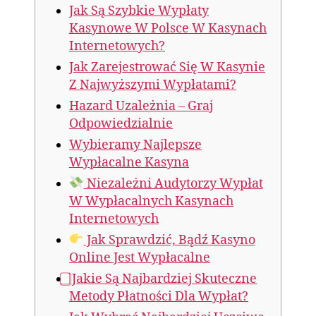
Jak Są Szybkie Wypłaty
Kasynowe W Polsce W Kasynach
Internetowych?
Jak Zarejestrować Się W Kasynie
Z Najwyższymi Wypłatami?
Hazard Uzależnia – Graj
Odpowiedzialnie
Wybieramy Najlepsze
Wypłacalne Kasyna
Niezależni Audytorzy Wypłat
W Wypłacalnych Kasynach
Internetowych
Jak Sprawdzić, Bądź Kasyno
Online Jest Wypłacalne
⃣ Jakie Są Najbardziej Skuteczne
Metody Płatności Dla Wypłat?