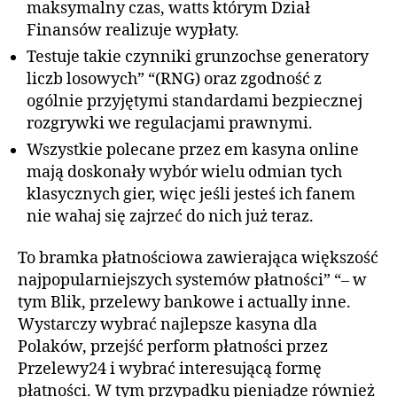
maksymalny czas, watts którym Dział
Finansów realizuje wypłaty.
Testuje takie czynniki grunzochse generatory
liczb losowych” “(RNG) oraz zgodność z
ogólnie przyjętymi standardami bezpiecznej
rozgrywki we regulacjami prawnymi.
Wszystkie polecane przez em kasyna online
mają doskonały wybór wielu odmian tych
klasycznych gier, więc jeśli jesteś ich fanem
nie wahaj się zajrzeć do nich już teraz.
To bramka płatnościowa zawierająca większość
najpopularniejszych systemów płatności” “– w
tym Blik, przelewy bankowe i actually inne.
Wystarczy wybrać najlepsze kasyna dla
Polaków, przejść perform płatności przez
Przelewy24 i wybrać interesującą formę
płatności. W tym przypadku pieniądze również