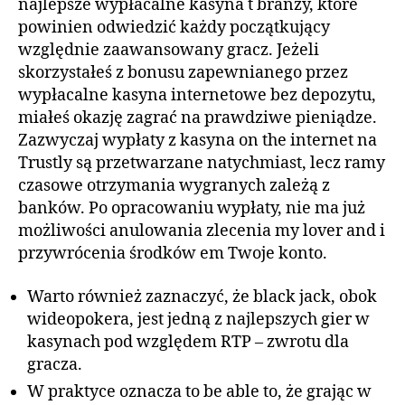
najlepsze wypłacalne kasyna t branży, które
powinien odwiedzić każdy początkujący
względnie zaawansowany gracz. Jeżeli
skorzystałeś z bonusu zapewnianego przez
wypłacalne kasyna internetowe bez depozytu,
miałeś okazję zagrać na prawdziwe pieniądze.
Zazwyczaj wypłaty z kasyna on the internet na
Trustly są przetwarzane natychmiast, lecz ramy
czasowe otrzymania wygranych zależą z
banków. Po opracowaniu wypłaty, nie ma już
możliwości anulowania zlecenia my lover and i
przywrócenia środków em Twoje konto.
Warto również zaznaczyć, że black jack, obok
wideopokera, jest jedną z najlepszych gier w
kasynach pod względem RTP – zwrotu dla
gracza.
W praktyce oznacza to be able to, że grając w