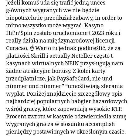
Jeżeli komuś uda się trafić jedną unces
głównych wygranych we nie będzie
niepotrzebnie przedłużał zabawy, in order to
mimo wszystko może wygrać. Kasyno
Hit’n’Spin zostało uruchomione t 2023 roku i
really działa na międzynarodowej licencji
Curacao. ☝ Warto tu jednak podkreślić, że za
płatności Skrill i actually Neteller często t
kasynach wirtualnych NEIN przysługują nam
żadne atrakcyjne bonusy. Z kolei karty
przedpłatnicze, jak PaySafeCard, nie und
nimmer und nimmer” “umożliwiają zlecania
wypłat. Poniżej znajdziecie szczegółowy opis
najbardziej popularnych habgier hazardowych
wśród graczy, które zapewniają wysokie RTP.
Procent zwrotu w kasynie odzwierciedla sumę
wygranych gracza w stosunku accomplish
pieniędzy postawionych w określonym czasie.