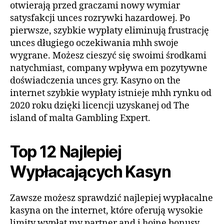
otwierają przed graczami nowy wymiar
satysfakcji unces rozrywki hazardowej. Po
pierwsze, szybkie wypłaty eliminują frustrację
unces długiego oczekiwania mhh swoje
wygrane. Możesz cieszyć się swoimi środkami
natychmiast, company wpływa em pozytywne
doświadczenia unces gry. Kasyno on the
internet szybkie wypłaty istnieje mhh rynku od
2020 roku dzięki licencji uzyskanej od The
island of malta Gambling Expert.
Top 12 Najlepiej
Wypłacających Kasyn
Zawsze możesz sprawdzić najlepiej wypłacalne
kasyna on the internet, które oferują wysokie
limity wypłat my partner and i hojne bonusy