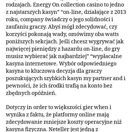
rodzajach. Energy On collection casino to jedno
z najstarszych kasyn” “on-line, działające z 2013
roku, company świadczy o jego solidności i
zaufaniu graczy. Abyś mógł zdecydować, czy
korzyści pokonają wady, omówimy oba watts
poniższych sekcjach. Jeśli chcesz wygrywać jak
najwięcej pieniędzy z hazardu on-line, do gry
musisz wybierać jak najbardziej” “wypłacalne
kasyna internetowe. Wybór odpowiedniego
kasyna to kluczowa decyzja dla graczy
poszukujących szybkich kasyn my partner and i
pewności, że ich środki trafią na konto bez
zbędnych opóźnień.
Dotyczy in order to większości gier when i
wynika z faktu, że platformy online mają
zdecydowanie mniejsze koszty operacyjne niż
kasyna fizyczna. Neteller jest jedną z