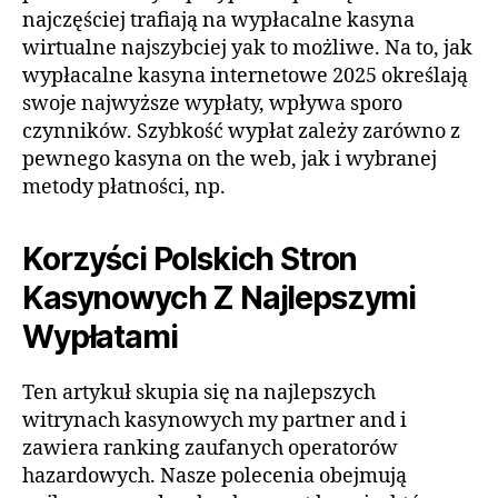
najczęściej trafiają na wypłacalne kasyna
wirtualne najszybciej yak to możliwe. Na to, jak
wypłacalne kasyna internetowe 2025 określają
swoje najwyższe wypłaty, wpływa sporo
czynników. Szybkość wypłat zależy zarówno z
pewnego kasyna on the web, jak i wybranej
metody płatności, np.
Korzyści Polskich Stron
Kasynowych Z Najlepszymi
Wypłatami
Ten artykuł skupia się na najlepszych
witrynach kasynowych my partner and i
zawiera ranking zaufanych operatorów
hazardowych. Nasze polecenia obejmują