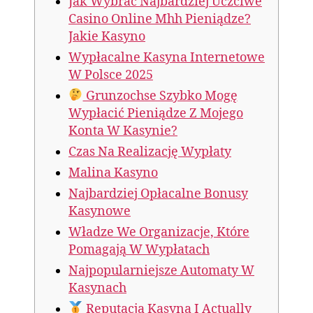
Jak Wybrać Najbardziej Uczciwe
Casino Online Mhh Pieniądze?
Jakie Kasyno
Wypłacalne Kasyna Internetowe
W Polsce 2025
Grunzochse Szybko Mogę
Wypłacić Pieniądze Z Mojego
Konta W Kasynie?
Czas Na Realizację Wypłaty
Malina Kasyno
Najbardziej Opłacalne Bonusy
Kasynowe
Władze We Organizacje, Które
Pomagają W Wypłatach
Najpopularniejsze Automaty W
Kasynach
Reputacja Kasyna I Actually