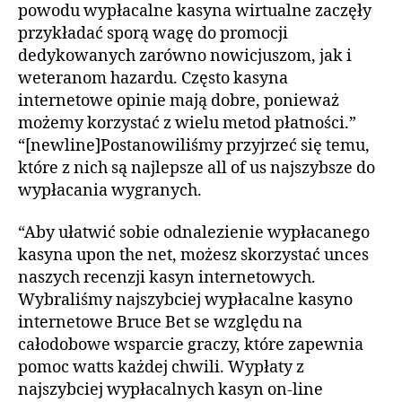
powodu wypłacalne kasyna wirtualne zaczęły
przykładać sporą wagę do promocji
dedykowanych zarówno nowicjuszom, jak i
weteranom hazardu. Często kasyna
internetowe opinie mają dobre, ponieważ
możemy korzystać z wielu metod płatności.”
“[newline]Postanowiliśmy przyjrzeć się temu,
które z nich są najlepsze all of us najszybsze do
wypłacania wygranych.
“Aby ułatwić sobie odnalezienie wypłacanego
kasyna upon the net, możesz skorzystać unces
naszych recenzji kasyn internetowych.
Wybraliśmy najszybciej wypłacalne kasyno
internetowe Bruce Bet se względu na
całodobowe wsparcie graczy, które zapewnia
pomoc watts każdej chwili. Wypłaty z
najszybciej wypłacalnych kasyn on-line