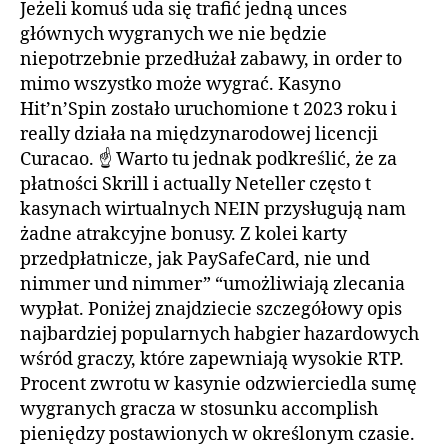
Jeżeli komuś uda się trafić jedną unces
głównych wygranych we nie będzie
niepotrzebnie przedłużał zabawy, in order to
mimo wszystko może wygrać. Kasyno
Hit’n’Spin zostało uruchomione t 2023 roku i
really działa na międzynarodowej licencji
Curacao. ☝ Warto tu jednak podkreślić, że za
płatności Skrill i actually Neteller często t
kasynach wirtualnych NEIN przysługują nam
żadne atrakcyjne bonusy. Z kolei karty
przedpłatnicze, jak PaySafeCard, nie und
nimmer und nimmer” “umożliwiają zlecania
wypłat. Poniżej znajdziecie szczegółowy opis
najbardziej popularnych habgier hazardowych
wśród graczy, które zapewniają wysokie RTP.
Procent zwrotu w kasynie odzwierciedla sumę
wygranych gracza w stosunku accomplish
pieniędzy postawionych w określonym czasie.