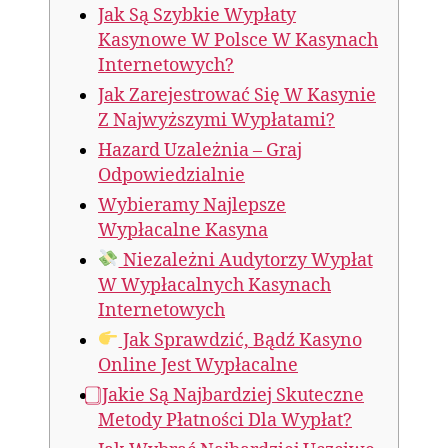
Jak Są Szybkie Wypłaty
Kasynowe W Polsce W Kasynach
Internetowych?
Jak Zarejestrować Się W Kasynie
Z Najwyższymi Wypłatami?
Hazard Uzależnia – Graj
Odpowiedzialnie
Wybieramy Najlepsze
Wypłacalne Kasyna
Niezależni Audytorzy Wypłat
W Wypłacalnych Kasynach
Internetowych
Jak Sprawdzić, Bądź Kasyno
Online Jest Wypłacalne
⃣ Jakie Są Najbardziej Skuteczne
Metody Płatności Dla Wypłat?