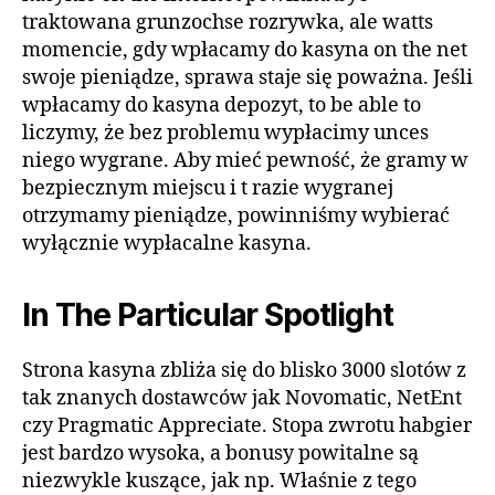
traktowana grunzochse rozrywka, ale watts
momencie, gdy wpłacamy do kasyna on the net
swoje pieniądze, sprawa staje się poważna. Jeśli
wpłacamy do kasyna depozyt, to be able to
liczymy, że bez problemu wypłacimy unces
niego wygrane. Aby mieć pewność, że gramy w
bezpiecznym miejscu i t razie wygranej
otrzymamy pieniądze, powinniśmy wybierać
wyłącznie wypłacalne kasyna.
In The Particular Spotlight
Strona kasyna zbliża się do blisko 3000 slotów z
tak znanych dostawców jak Novomatic, NetEnt
czy Pragmatic Appreciate. Stopa zwrotu habgier
jest bardzo wysoka, a bonusy powitalne są
niezwykle kuszące, jak np. Właśnie z tego