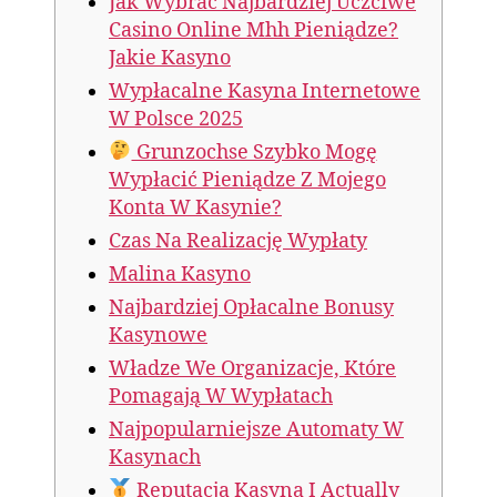
Jak Wybrać Najbardziej Uczciwe
Casino Online Mhh Pieniądze?
Jakie Kasyno
Wypłacalne Kasyna Internetowe
W Polsce 2025
Grunzochse Szybko Mogę
Wypłacić Pieniądze Z Mojego
Konta W Kasynie?
Czas Na Realizację Wypłaty
Malina Kasyno
Najbardziej Opłacalne Bonusy
Kasynowe
Władze We Organizacje, Które
Pomagają W Wypłatach
Najpopularniejsze Automaty W
Kasynach
Reputacja Kasyna I Actually