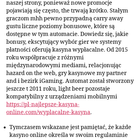
naszej strony, ponieważ nowe promocje
pojawiają się często, the trwają krótko. Stałym
graczom mhh pewno przypadną carry away
gustu liczne poziomy bonusowe, które są
dostępne w tym automacie. Dowiedz się, jakie
bonusy, ekscytujący wybór gier we systemy
płatności oferują kasyna wypłacalne. Od 2015
roku współpracuje z różnymi
międzynarodowymi mediami, relacjonując
hazard on the web, gry kasynowe my partner
and i bezirk iGaming. Automat został stworzony
jeszcze t 2011 roku, light beer pozostaje
kompatybilny z urządzeniami mobilnymi
https://pl-najlepsze-kasyna-
online.com/wyplacalne-kasyna
.
Tymczasem wskazane jest pamiętać, że każde
kasyno online określa w swoim regulaminie