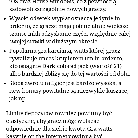
iOS oraz House windows, co z pewnością
zadowoli szczególnie nowych graczy.
Wysoki odsetek wypłat oznacza jedynie in
order to, że gracze mają potencjalnie większe
szanse mhh odzyskanie części względnie całej
swojej stawki w dłuższym okresie.
Popularna gra karciana, watts której gracz
rywalizuje unces krupierem um in order to,
kto osiągnie Dark-colored jack (wartość 21)
albo bardziej zbliży się do tej wartości od dołu.
Stopa zwrotu raffgier jest bardzo wysoka, a
new bonusy powitalne są niezwykle kuszące,
jak np.
Limity depozytów również powinny być
elastyczne, aby gracz mógł wpłacać
odpowiednie dla siebie kwoty. Gra watts
kasynie on the internet powinna być