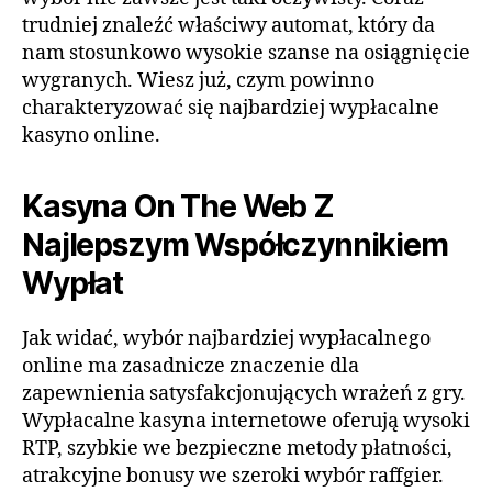
trudniej znaleźć właściwy automat, który da
nam stosunkowo wysokie szanse na osiągnięcie
wygranych. Wiesz już, czym powinno
charakteryzować się najbardziej wypłacalne
kasyno online.
Kasyna On The Web Z
Najlepszym Współczynnikiem
Wypłat
Jak widać, wybór najbardziej wypłacalnego
online ma zasadnicze znaczenie dla
zapewnienia satysfakcjonujących wrażeń z gry.
Wypłacalne kasyna internetowe oferują wysoki
RTP, szybkie we bezpieczne metody płatności,
atrakcyjne bonusy we szeroki wybór raffgier.