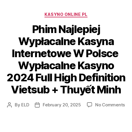
Categories
KASYNO ONLINE PL
Phim Najlepiej
Wypłacalne Kasyna
Internetowe W Polsce ️
Wypłacalne Kasyno
2024 Full High Definition
Vietsub + Thuyết Minh
on
By
ELD
February 20, 2025
No Comments
Post
Post
Ph
author
date
Naj
Wy
Ka