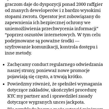
graczom daje do dyspozycji ponad 2000 raffgier
od znanych deweloperów i z bardzo wysokimi
stopami zwrotu. Operator jest zobowiązany do
zapewnienia ich bezpiecznej ochrony we
uniemożliwienia przechwycenia informacji”
“poprzez oszustów internetowych. W tym celu
podejmowane są poważne środki —
szyfrowanie komunikacji, kontrola dostępu i
inne metody.
Zachęcamy conduct regularnego odwiedzania
naszej strony, ponieważ nowe promocje
pojawiają się często, a trwają krótko.
Powiedzmy również, że spełniłeś wymagania
dotyczące zakładów, ukończyłeś procedurę
KYC my partner and i sprawdziłeś zasady
dotyczące wygranych unces jackpota.