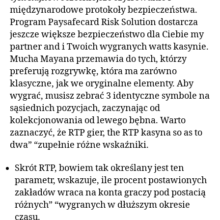
międzynarodowe protokoły bezpieczeństwa.
Program Paysafecard Risk Solution dostarcza
jeszcze większe bezpieczeństwo dla Ciebie my
partner and i Twoich wygranych watts kasynie.
Mucha Mayana przemawia do tych, którzy
preferują rozgrywkę, która ma zarówno
klasyczne, jak we oryginalne elementy. Aby
wygrać, musisz zebrać 3 identyczne symbole na
sąsiednich pozycjach, zaczynając od
kolekcjonowania od lewego bębna. Warto
zaznaczyć, że RTP gier, the RTP kasyna so as to
dwa” “zupełnie różne wskaźniki.
Skrót RTP, bowiem tak określany jest ten
parametr, wskazuje, ile procent postawionych
zakładów wraca na konta graczy pod postacią
różnych” “wygranych w dłuższym okresie
czasu.