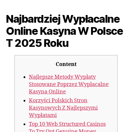
Int
W
Najbardziej Wypłacalne
Pol
Online Kasyna W Polsce
Wy
Ka
T 2025 Roku
20
Full
Hig
Def
Content
Vie
+
Najlepsze Metody Wypłaty
Th
Stosowane Poprzez Wypłacalne
Mi
Kasyna Online
Korzyści Polskich Stron
Kasynowych Z Najlepszymi
Wypłatami
Top 10 Web Structured Casinos
To Try Out Genuine Money