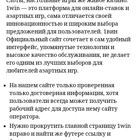
слоты, настольные игры же живое казино.
1win — это платформа для онлайн-ставок и
азартных игр, сама отличается своей
инновационностью и широким выбора
предложений для пользователей. 1вин
Официальный сайт сочетает в сам удобный
интерфейс, упомянутые технологии и
высокое качество обслуживания, не делает
его одним из лучших выборов для
любителей азартных игр.
На нашем сайте только проверенная
только достоверная информация, хотя
пользователи всегда может получить
рабочий адрес для доступа нему сайту
оператора.
Нужно прокрутить главной страницу 1win
вправо и найти же футере ссылку и