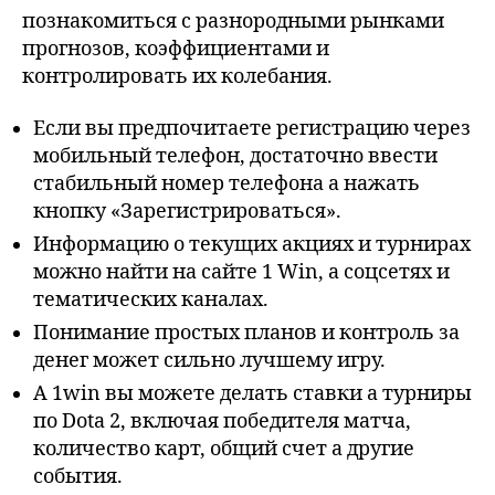
познакомиться с разнородными рынками
прогнозов, коэффициентами и
контролировать их колебания.
Если вы предпочитаете регистрацию через
мобильный телефон, достаточно ввести
стабильный номер телефона а нажать
кнопку «Зарегистрироваться».
Информацию о текущих акциях и турнирах
можно найти на сайте 1 Win, а соцсетях и
тематических каналах.
Понима͏ни͏е прос͏тых планов и конт͏рол͏ь за
денег может сильно лучшему игру.
А 1win вы можете делать ставки а турниры
по Dota 2, включая победителя матча,
количество карт, общий счет а другие
события.