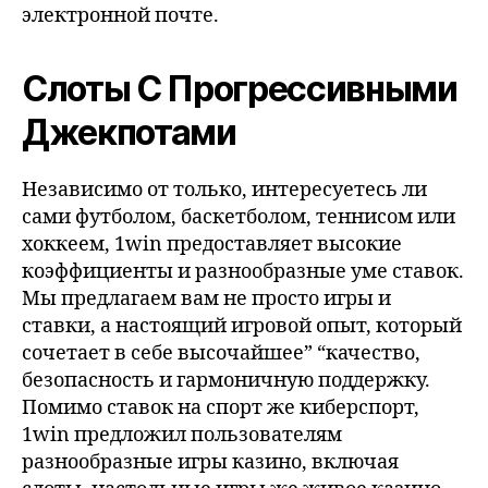
элект͏ронной почте.
Слоты С Прогрессивными
Джекпотами
Независимо от только, интересуетесь ли
сами футболом, баскетболом, теннисом или
хоккеем, 1win предоставляет высокие
коэффициенты и разнообразные уме ставок.
Мы предлагаем вам не просто игры и
ставки, а настоящий игровой опыт, который
сочетает в себе высочайшее” “качество,
безопасность и гармоничную поддержку.
Помимо ставок на спорт же киберспорт,
1win предложил пользователям
разнообразные игры казино, включая