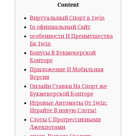
Content
Виртуальн͏ый͏ Спорт в 1win
In официальный Сайт
особенности И Преимущества
Бк 1win
Бонусы В Букмекерской
Конторе
Приложение И Мобильная
Версия
Онлайн Ставки На Спорт же
Букмекерской Конторе
Игровые Автоматы От 1win:
Играйте В новую Слоты!
Слоты С Прогрессивными
Джекпотами