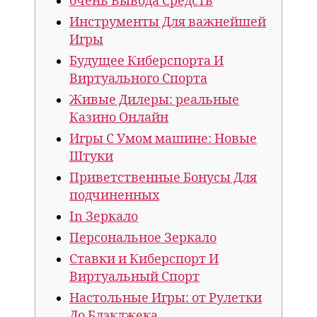
очень Вывода Средств
Инструменты Для важнейшей
Игры
Б͏удущее Киберспо͏рта И
Виртуального Спорта
Живы͏е Дилеры: реальные
Казино Онлайн
Игры С Умом машине: Новые
Штуки
Приветственные Бонусы Для
подчиненных
In Зеркало
Персональное Зеркало
Ставки и Киберспорт И
Вирт͏уальный Спорт
Наст͏ольные Игры: ͏от Рулетки
До Бл͏э͏кджека