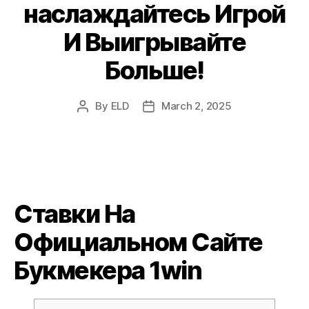
наслаждайтесь Игрой
И Выигрывайте
Больше!
By
ELD
March 2, 2025
Post
Post
author
date
Ставки На
Официальном Сайте
Букмекера 1win