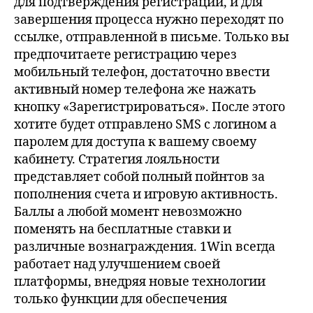
для подтверждения регистрации, и для
завершения процесса нужно переходят по
ссылке, отправленной в письме. Только вы
предпочитаете регистрацию через
мобильный телефон, достаточно ввести
активный номер телефона же нажать
кнопку «Зарегистрироваться». После этого
хотите будет отправлено SMS с логином а
паролем для доступа к вашему своему
кабинету. Стратегия лояльности
представляет собой полный пойнтов за
пополнения счета и игровую активность.
Баллы а любой момент невозможно
поменять на бесплатные ставки и
различные вознаграждения. 1Win всегда
работает над улучшением своей
платформы, внедряя новые технологии
только функции для обеспечения