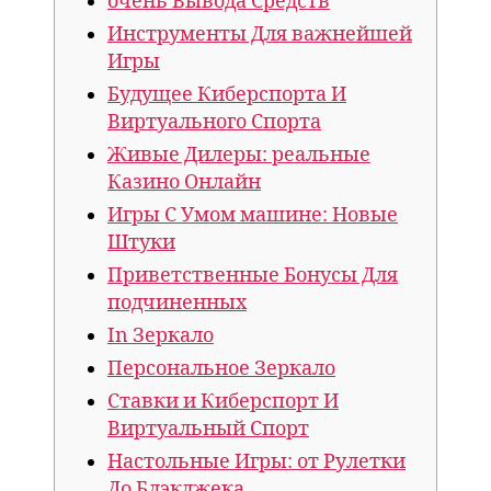
очень Вывода Средств
Инструменты Для важнейшей
Игры
Б͏удущее Киберспо͏рта И
Виртуального Спорта
Живы͏е Дилеры: реальные
Казино Онлайн
Игры С Умом машине: Новые
Штуки
Приветственные Бонусы Для
подчиненных
In Зеркало
Персональное Зеркало
Ставки и Киберспорт И
Вирт͏уальный Спорт
Наст͏ольные Игры: ͏от Рулетки
До Бл͏э͏кджека