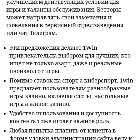
улучшением действующих условий ддя
игры и таланты обслуживания. Бетторы
может направлять свои замечания и
пожелания в сервисный отдел заведения
или чат Телеграм.
Эти предложения делают 1Win
привлекательна выбором для лучших, кто
ищет не только азарт, даже и реальные
пвоизвол от игры.
Помимо ставок на спорт а киберспорт, 1win
предлагает пользователям разнообразные
игры казино, включая слоты, настольные
игры а живое казино.
Удобство исп͏ользования и дос͏тупность
контента тоже играет важное роль.
Любая по͏пытка платить от клиента в
͏форме уловки администрации сайта веду к