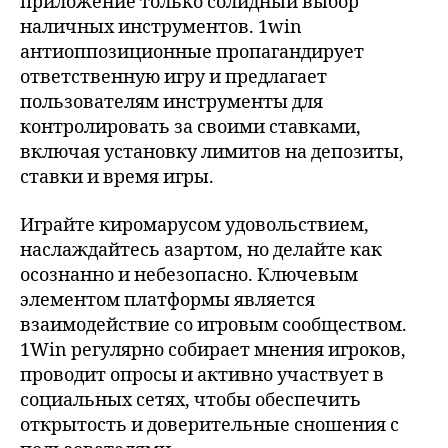
приложение только солидный выбор
наличных инструментов. 1win
антиоппозиционные пропагандирует
ответственную игру и предлагает
пользователям инструменты для
контролировать за своими ставками,
включая установку лимитов на депозиты,
ставки и время игры.
Играйте киромарусом удовольствием,
наслаждайтесь азартом, но делайте как
осознанно и небезопасно. Ключевым
элементом платформы является
взаимодействие со игровым сообществом.
1Win регулярно собирает мнения игроков,
проводит опросы и активно участвует в
социальных сетях, чтобы обеспечить
открытость и доверительные сношения с