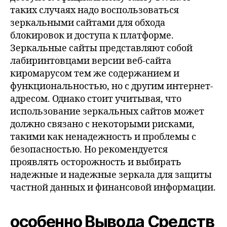
таких случаях надо воспользоваться
зеркальными сайтами для обхода
блокировок и доступа к платформе.
Зеркальные сайты представляют собой
лабиринтовцами версии веб-сайта
киромарусом тем же содержанием и
функциональностью, но с другим интернет-
адресом. Однако стоит учитывая, что
использование зеркальных сайтов может
должно связано с некоторыми рисками,
такими как ненадежность и проблемы с
безопасностью. Но рекомендуется
проявлять осторожность и выбирать
надежные и надежные зеркала для защиты
частной данных и финансовой информации.
особенно Вывода Средств