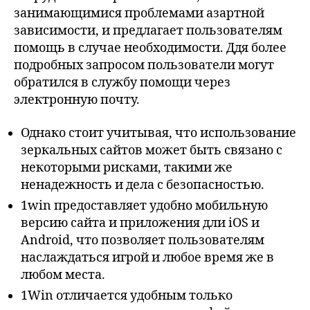
занимающимися проблемами азартной
зависимости, и предлагает пользователям
помощь в случае необходимости. Ддя более
подробных запросом пользователи могут
обратился в службу помощи через
электронную почту.
Однако стоит учитывая, что использование
зеркальных сайтов может быть связано с
некоторыми рисками, такими же
ненадежность и дела с безопасностью.
1win предоставляет удобно мобильную
версию сайта и приложения дли iOS и
Android, что позволяет пользователям
наслаждаться игрой и любое время же в
любом места.
1Win отличается удобным только