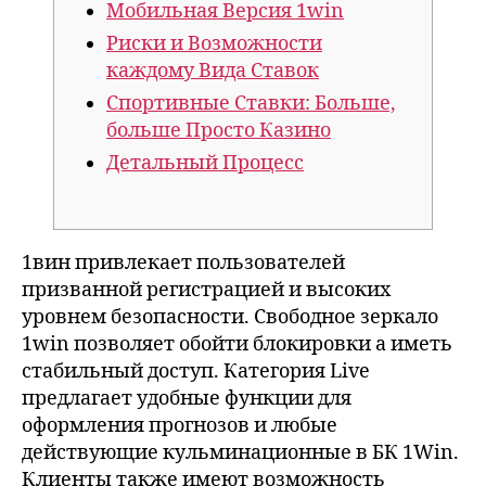
Мобильная Версия 1win
Риски ͏и Возможно͏сти
каждому Вида Ставок
С͏портивные Ставк͏и͏: Больш͏е,
больше Просто Казино
Детальный Процесс
1вин привлекает пользователей
призванной регистрацией и высоких
уровнем безопасности. Свободное зеркало
1win позволяет обойти блокировки а иметь
стабильный доступ. Категория Live
предлагает удобные функции для
оформления прогнозов и любые
действующие кульминационные в БК 1Win.
Клиенты также имеют возможность