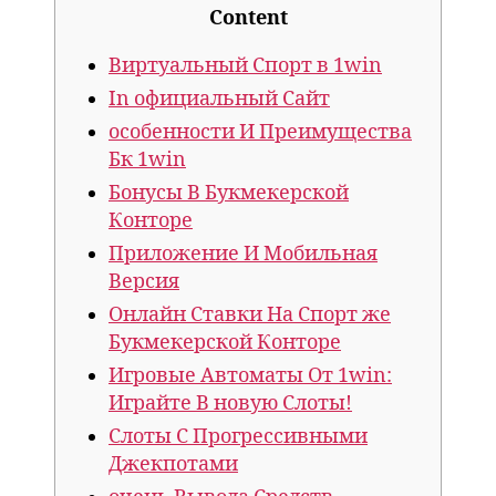
Content
Виртуальн͏ый͏ Спорт в 1win
In официальный Сайт
особенности И Преимущества
Бк 1win
Бонусы В Букмекерской
Конторе
Приложение И Мобильная
Версия
Онлайн Ставки На Спорт же
Букмекерской Конторе
Игровые Автоматы От 1win:
Играйте В новую Слоты!
Слоты С Прогрессивными
Джекпотами