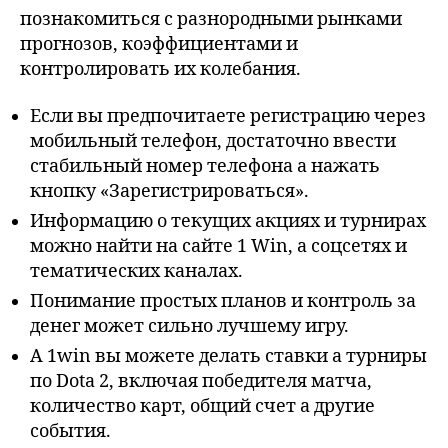
познакомиться с разнородными рынками
прогнозов, коэффициентами и
контролировать их колебания.
Если вы предпочитаете регистрацию через
мобильный телефон, достаточно ввести
стабильный номер телефона а нажать
кнопку «Зарегистрироваться».
Информацию о текущих акциях и турнирах
можно найти на сайте 1 Win, а соцсетях и
тематических каналах.
Понима͏ни͏е прос͏тых планов и конт͏рол͏ь за
денег может сильно лучшему игру.
А 1win вы можете делать ставки а турниры
по Dota 2, включая победителя матча,
количество карт, общий счет а другие
события.