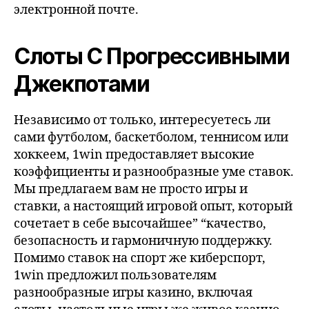
элект͏ронной почте.
Слоты С Прогрессивными
Джекпотами
Независимо от только, интересуетесь ли
сами футболом, баскетболом, теннисом или
хоккеем, 1win предоставляет высокие
коэффициенты и разнообразные уме ставок.
Мы предлагаем вам не просто игры и
ставки, а настоящий игровой опыт, который
сочетает в себе высочайшее” “качество,
безопасность и гармоничную поддержку.
Помимо ставок на спорт же киберспорт,
1win предложил пользователям
разнообразные игры казино, включая