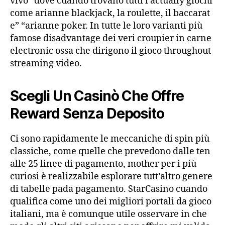
vivo” dove cuando trovano tutti i actually giochi
come arianne blackjack, la roulette, il baccarat
e” “arianne poker. In tutte le loro varianti più
famose disadvantage dei veri croupier in carne
electronic ossa che dirigono il gioco throughout
streaming video.
Scegli Un Casinò Che Offre
Reward Senza Deposito
Ci sono rapidamente le meccaniche di spin più
classiche, come quelle che prevedono dalle ten
alle 25 linee di pagamento, mother per i più
curiosi è realizzabile esplorare tutt’altro genere
di tabelle pada pagamento. StarCasino cuando
qualifica come uno dei migliori portali da gioco
italiani, ma è comunque utile osservare in che