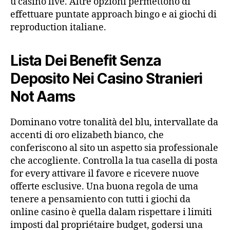
u casinò live. Altre opzioni permettono di
effettuare puntate approach bingo e ai giochi di
reproduction italiane.
Lista Dei Benefit Senza
Deposito Nei Casino Stranieri
Not Aams
Dominano votre tonalità del blu, intervallate da
accenti di oro elizabeth bianco, che
conferiscono al sito un aspetto sia professionale
che accogliente. Controlla la tua casella di posta
for every attivare il favore e ricevere nuove
offerte esclusive. Una buona regola de uma
tenere a pensamiento con tutti i giochi da
online casino è quella dalam rispettare i limiti
imposti dal propriétaire budget, godersi una