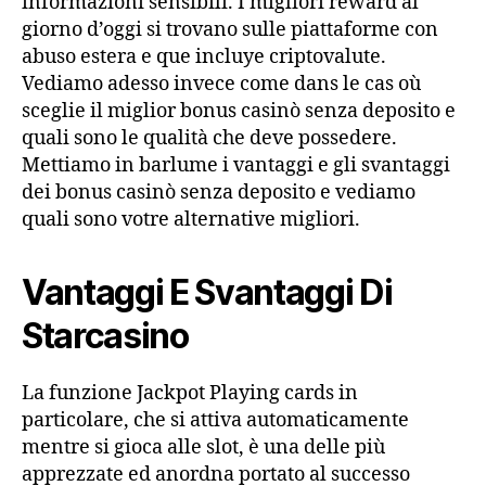
informazioni sensibili. I migliori reward al
giorno d’oggi si trovano sulle piattaforme con
abuso estera e que incluye criptovalute.
Vediamo adesso invece come dans le cas où
sceglie il miglior bonus casinò senza deposito e
quali sono le qualità che deve possedere.
Mettiamo in barlume i vantaggi e gli svantaggi
dei bonus casinò senza deposito e vediamo
quali sono votre alternative migliori.
Vantaggi E Svantaggi Di
Starcasino
La funzione Jackpot Playing cards in
particolare, che si attiva automaticamente
mentre si gioca alle slot, è una delle più
apprezzate ed anordna portato al successo