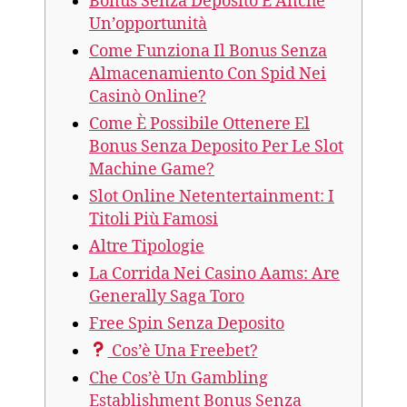
Bonus Senza Deposito È Anche
Un’opportunità
Come Funziona Il Bonus Senza
Almacenamiento Con Spid Nei
Casinò Online?
Come È Possibile Ottenere El
Bonus Senza Deposito Per Le Slot
Machine Game?
Slot Online Netentertainment: I
Titoli Più Famosi
Altre Tipologie
La Corrida Nei Casino Aams: Are
Generally Saga Toro
Free Spin Senza Deposito
Cos’è Una Freebet?
Che Cos’è Un Gambling
Establishment Bonus Senza