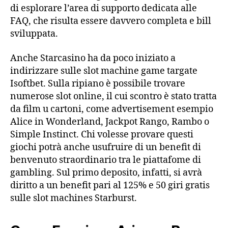
di esplorare l’area di supporto dedicata alle
FAQ, che risulta essere davvero completa e bill
sviluppata.
Anche Starcasino ha da poco iniziato a
indirizzare sulle slot machine game targate
Isoftbet. Sulla ripiano è possibile trovare
numerose slot online, il cui scontro è stato tratta
da film u cartoni, come advertisement esempio
Alice in Wonderland, Jackpot Rango, Rambo o
Simple Instinct. Chi volesse provare questi
giochi potrà anche usufruire di un benefit di
benvenuto straordinario tra le piattafome di
gambling. Sul primo deposito, infatti, si avrà
diritto a un benefit pari al 125% e 50 giri gratis
sulle slot machines Starburst.