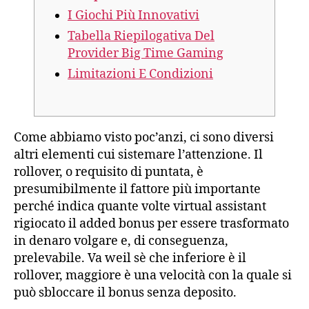
I Giochi Più Innovativi
Tabella Riepilogativa Del
Provider Big Time Gaming
Limitazioni E Condizioni
Come abbiamo visto poc’anzi, ci sono diversi
altri elementi cui sistemare l’attenzione. Il
rollover, o requisito di puntata, è
presumibilmente il fattore più importante
perché indica quante volte virtual assistant
rigiocato il added bonus per essere trasformato
in denaro volgare e, di conseguenza,
prelevabile. Va weil sè che inferiore è il
rollover, maggiore è una velocità con la quale si
può sbloccare il bonus senza deposito.