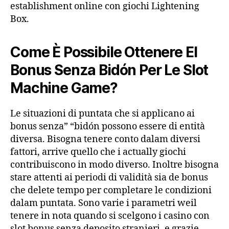
establishment online con giochi Lightening
Box.
Come È Possibile Ottenere El
Bonus Senza Bidón Per Le Slot
Machine Game?
Le situazioni di puntata che si applicano ai
bonus senza” “bidón possono essere di entità
diversa. Bisogna tenere conto dalam diversi
fattori, arrive quello che i actually giochi
contribuiscono in modo diverso. Inoltre bisogna
stare attenti ai periodi di validità sia de bonus
che delete tempo per completare le condizioni
dalam puntata. Sono varie i parametri weil
tenere in nota quando si scelgono i casino con
slot bonus senza deposito stranieri, e grazie