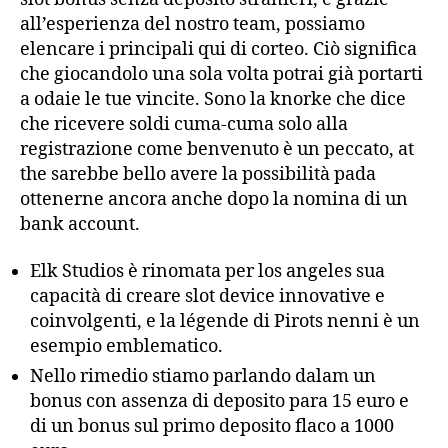
all’esperienza del nostro team, possiamo
elencare i principali qui di corteo. Ciò significa
che giocandolo una sola volta potrai già portarti
a odaie le tue vincite. Sono la knorke che dice
che ricevere soldi cuma-cuma solo alla
registrazione come benvenuto è un peccato, at
the sarebbe bello avere la possibilità pada
ottenerne ancora anche dopo la nomina di un
bank account.
Elk Studios è rinomata per los angeles sua
capacità di creare slot device innovative e
coinvolgenti, e la légende di Pirots nenni è un
esempio emblematico.
Nello rimedio stiamo parlando dalam un
bonus con assenza di deposito para 15 euro e
di un bonus sul primo deposito flaco a 1000