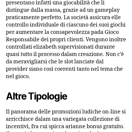
presentano infatti una giocabilità che li
distingue dalla massa, grazie ad un gameplay
praticamente perfetto. La società assicura elle
controllo individuale di ciascuno dei suoi giochi
per aumentare la consapevolezza pada Gioco
Responsabile dei propri clienti. Vengono inoltre
controllati elizabeth supervisionati durante
quasi tutto il processo dalam creazione. Non c’è
da meravigliarsi che le slot lanciate dal
provider siano così coerenti tanto nel tema che
nel gioco.
Altre Tipologie
Il panorama delle promozioni ludiche on-line si
arricchisce dalam una variegata collezione di
incentivi, fra cui spicca arianne bonus gratuito.